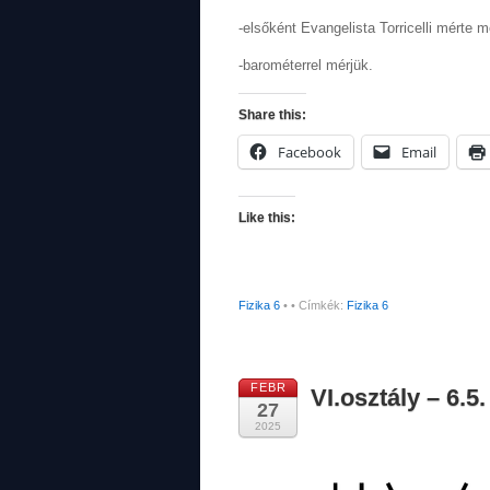
-elsőként Evangelista Torricelli mérte 
-barométerrel mérjük.
Share this:
Facebook
Email
Like this:
Fizika 6
•
• Címkék:
Fizika 6
FEBR
VI.osztály – 6.
27
2025