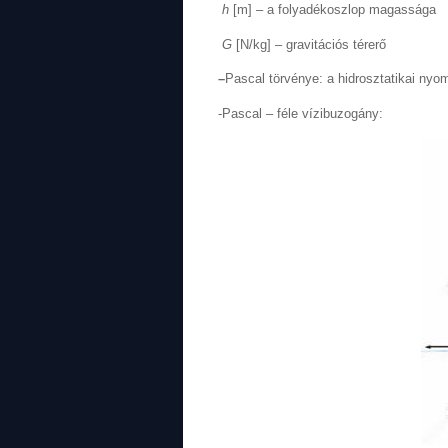
h
[m] – a folyadékoszlop magassága
G
[N/kg] – gravitációs térerő
–
Pascal törvénye: a hidrosztatikai ny
-Pascal – féle vízibuzogány: