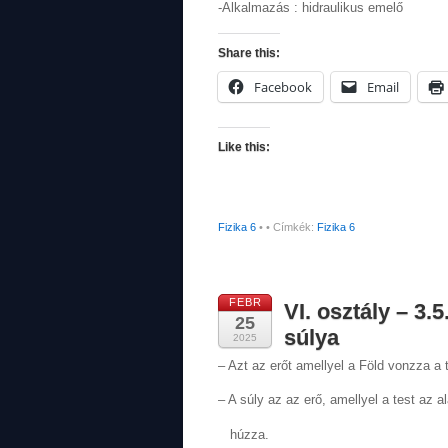
-Alkalmazás : hidraulikus emelő
Share this:
Facebook
Email
Like this:
Fizika 6
•
• Címkék:
Fizika 6
FEBR
VI. osztály – 3.
25
súlya
2025
– Azt az erőt amellyel a Föld vonzza a
– A súly az az erő, amellyel a test az a
húzza.