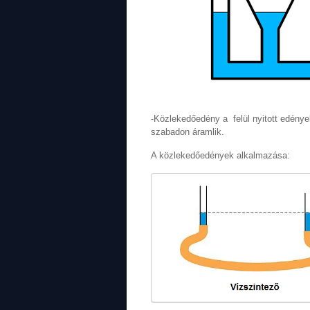
-Közlekedőedény a felül nyitott edény
szabadon áramlik.
A közlekedőedények alkalmazása: