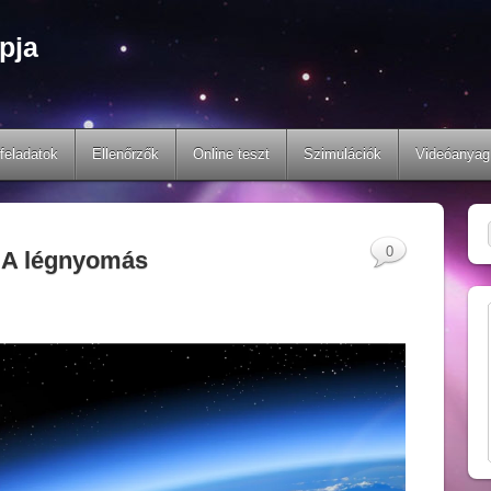
pja
feladatok
Ellenőrzők
Online teszt
Szimulációk
Videóanyag
0
6. A légnyomás