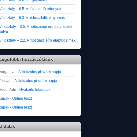
VI.osztály – 6.5. A közlekedő edények
VI.osztály – 6.3. A hidrosztatikai nyomás
VI. osztály – 3.5. A nehézségi erő és a testek
súlya
VI. osztály – 2.2. A mozgást leíró alapfogalmak
Legutóbbi hozzászólások
varga.eva
-
A titokzatos pí szám napja
P.istvan
-
A titokzatos pí szám napja
Fodor.Adri
-
Gyakorló feladatok
kupak
-
Online teszt
kupak
-
Online teszt
Oldalak