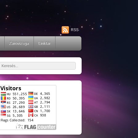
RSS
Záróvizsga
Linktár