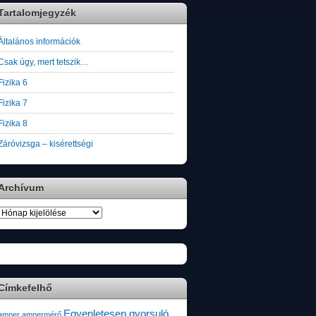
Tartalomjegyzék
Általános információk
Csak úgy, mert tetszik…
Fizika 6
Fizika 7
Fizika 8
Záróvizsga – kisérettségi
Archívum
Archívum
Címkefelhő
Egyenletesen gyorsuló
amper
ampermérő