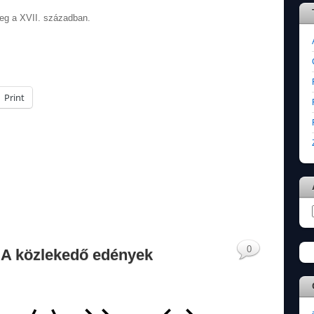
meg a XVII. században.
Print
0
5. A közlekedő edények