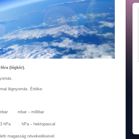
féra (légkör).
nyomás.
rmal légnyomás. Értéke:
13 bar
mbar mbar – millibar
13 hPa hPa – hektopascal
letti magasság növekedésével.