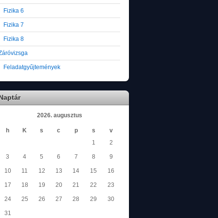
Fizika 6
Fizika 7
Fizika 8
Záróvizsga
Feladatgyűjtemények
Naptár
2026. augusztus
h
K
s
c
p
s
v
1
2
3
4
5
6
7
8
9
10
11
12
13
14
15
16
17
18
19
20
21
22
23
24
25
26
27
28
29
30
31