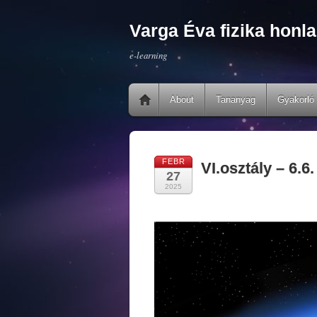
Varga Éva fizika honla
e-learning
About
Tananyag
Gyakorló 
FEBR
VI.osztály – 6.
27
2025