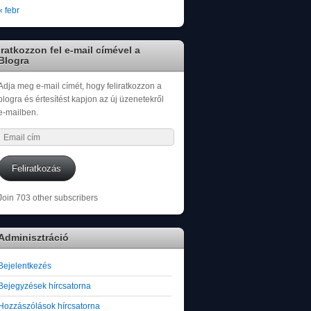
« febr
Iratkozzon fel e-mail címével a
Blogra
Adja meg e-mail címét, hogy feliratkozzon a
blogra és értesítést kapjon az új üzenetekről
e-mailben.
Email
cím
Feliratkozás
Join 703 other subscribers
Adminisztráció
Bejelentkezés
Bejegyzések hírcsatorna
Hozzászólások hírcsatorna