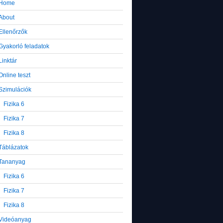
Home
About
Ellenőrzők
Gyakorló feladatok
Linktár
Online teszt
Szimulációk
Fizika 6
Fizika 7
Fizika 8
Táblázatok
Tananyag
Fizika 6
Fizika 7
Fizika 8
Videóanyag