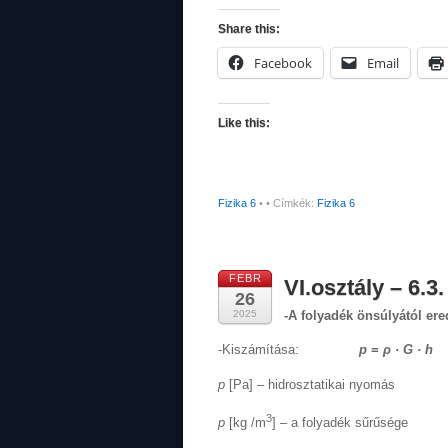
Share this:
Facebook
Email
Like this:
Fizika 6
•
• Címkék:
Fizika 6
FEBR
VI.osztály – 6.3
26
2025
-A folyadék önsúlyától er
-Kiszámítása:
p
=
ρ · G · h
p
[Pa] – hidrosztatikai nyomás
3
p
[kg /m
] – a folyadék sűrűsége