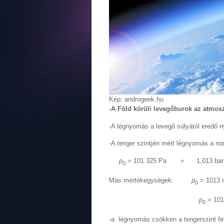
Kép: androgeek.hu
-A Föld körüli levegőburok az atmosz
-A légnyomás a levegő súlyától eredő 
-A tenger szintjén mért légnyomás a no
p
= 101 325 Pa = 1,0
0
Más mértékegységek:
p
= 1013 
0
p
= 10
0
-a légnyomás csökken a tengerszint fe