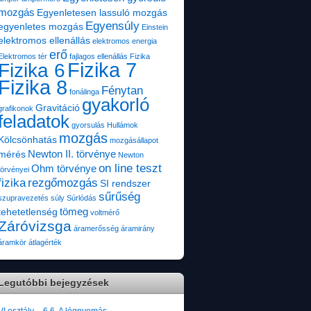
mozgás
Egyenletesen lassuló mozgás
Egyensúly
egyenletes mozgás
Einstein
elektromos ellenállás
elektromos energia
erő
Elektromos tér
fajlagos ellenállás
Fizika
Fizika 7
Fizika 6
Fizika 8
Fénytan
fonálinga
gyakorló
Gravitáció
grafikonok
feladatok
gyorsulás
Hullámok
mozgás
Kölcsönhatás
mozgásállapot
Newton II. törvénye
mérés
Newton
on line teszt
Ohm törvénye
törvényei
fizika
rezgőmozgás
SI rendszer
sűrűség
szupravezetés
súly
Súrlódás
tömeg
tehetetlenség
voltmérő
Záróvizsga
áramerősség
áramirány
áramkör
átlagérték
Legutóbbi bejegyzések
VI.osztály – 6.6. A légnyomás