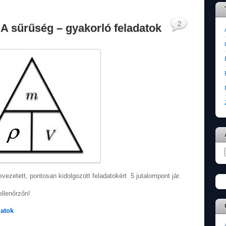
2
. A sűrűség – gyakorló feladatok
levezetett, pontosan kidolgozott feladatokért 5 jutalompont jár.
llenőrzőn!
datok