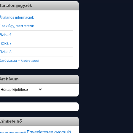
Tartalomjegyzék
Általános információk
Csak úgy, mert tetszik…
Fizika 6
Fizika 7
Fizika 8
Záróvizsga – kisérettségi
Archívum
Archívum
Címkefelhő
Egyenletesen gyorsuló
amper
ampermérő