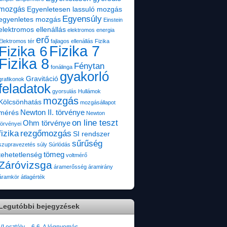
mozgás
Egyenletesen lassuló mozgás
Egyensúly
egyenletes mozgás
Einstein
elektromos ellenállás
elektromos energia
erő
Elektromos tér
fajlagos ellenállás
Fizika
Fizika 7
Fizika 6
Fizika 8
Fénytan
fonálinga
gyakorló
Gravitáció
grafikonok
feladatok
gyorsulás
Hullámok
mozgás
Kölcsönhatás
mozgásállapot
Newton II. törvénye
mérés
Newton
on line teszt
Ohm törvénye
törvényei
fizika
rezgőmozgás
SI rendszer
sűrűség
szupravezetés
súly
Súrlódás
tömeg
tehetetlenség
voltmérő
Záróvizsga
áramerősség
áramirány
áramkör
átlagérték
Legutóbbi bejegyzések
VI.osztály – 6.6. A légnyomás