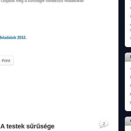
Oldjátok meg a sűrűségre vonatkozó feladatokat!
feladatok 2012
.
Print
2
. A testek sűrűsége