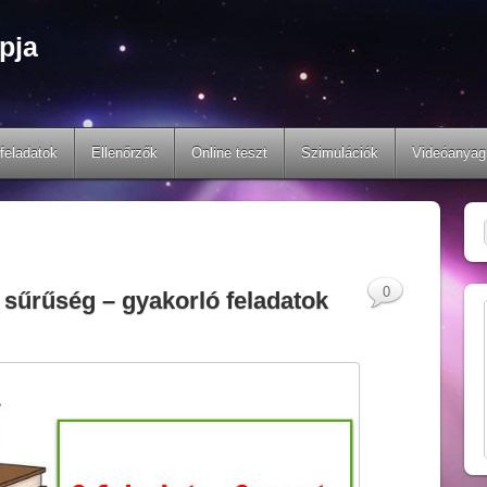
pja
feladatok
Ellenőrzők
Online teszt
Szimulációk
Videóanyag
0
A sűrűség – gyakorló feladatok