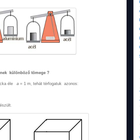
teknek különböző tömege ?
kocka éle
a
= 1 m, tehát térfogatuk azonos:
észült.