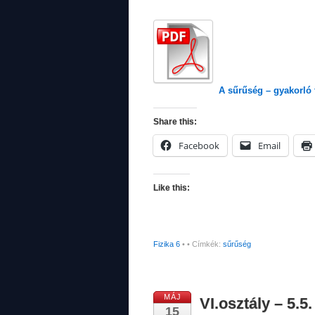
A sűrűség – gyakorló 
Share this:
Facebook
Email
Like this:
Fizika 6
•
• Címkék:
sűrűség
MÁJ
VI.osztály – 5.5
15