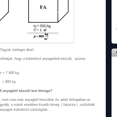
Tegyük mérlegre őket!
píthatjuk, hogy a különböző anyagokból készült, azonos
m
= 7 800 kg.
= 800 kg.
ő anyagból készült test tömege?
mert más-más anyagból készültek.Az adott térfogatban az
gyobb, a másik esetében kisebb tömeg ( fakocka ) zsúfolódik
 anyagok különböző sűrűségűek.