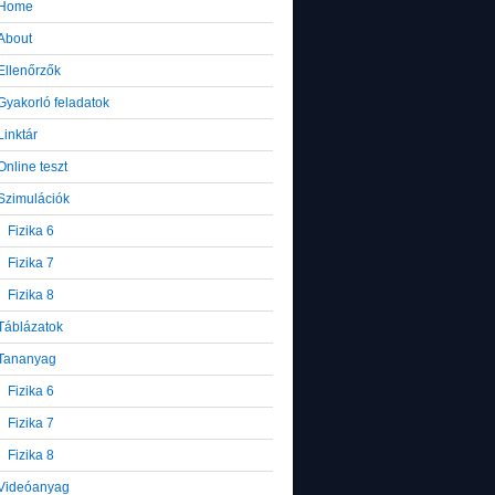
Home
About
Ellenőrzők
Gyakorló feladatok
Linktár
Online teszt
Szimulációk
Fizika 6
Fizika 7
Fizika 8
Táblázatok
Tananyag
Fizika 6
Fizika 7
Fizika 8
Videóanyag