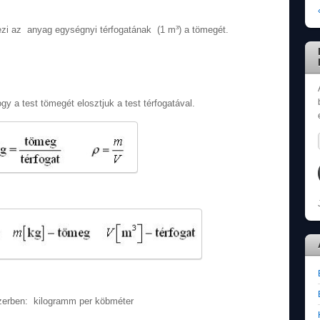
ezi az anyag egységnyi térfogatának (1 m³) a tömegét.
gy a test tömegét elosztjuk a test térfogatával.
erben: kilogramm per köbméter