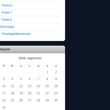
Fizika 6
Fizika 7
Fizika 8
Záróvizsga
Feladatgyűjtemények
Naptár
2026. augusztus
h
K
s
c
p
s
v
1
2
3
4
5
6
7
8
9
10
11
12
13
14
15
16
17
18
19
20
21
22
23
24
25
26
27
28
29
30
31