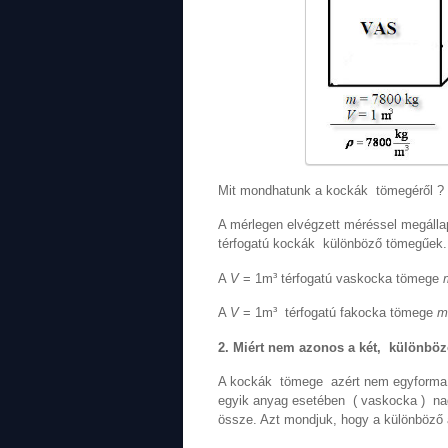
Mit mondhatunk a kockák tömegéről ? 
A mérlegen elvégzett méréssel megálla
térfogatú kockák különböző tömegűek.
A
V
= 1m³ térfogatú vaskocka tömege
A
V
= 1m³ térfogatú fakocka tömege
m
2. Miért nem azonos a két, különböz
A kockák tömege azért nem egyforma, 
egyik anyag esetében ( vaskocka ) na
össze. Azt mondjuk, hogy a különböző