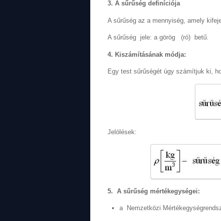
3. A sűrűség definíciója
A sűrűség az a mennyiség, amely kifej
A sűrűség jele: a görög
(ró) betű.
4. Kiszámításának módja:
Egy test sűrűségét úgy számítjuk ki, ho
Jelölések:
5. A sűrűség mértékegységei:
a Nemzetközi Mértékegységrendsz