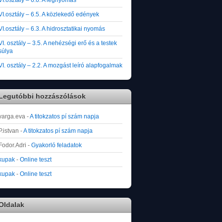
VI.osztály – 6.5. A közlekedő edények
VI.osztály – 6.3. A hidrosztatikai nyomás
VI. osztály – 3.5. A nehézségi erő és a testek
súlya
VI. osztály – 2.2. A mozgást leíró alapfogalmak
Legutóbbi hozzászólások
varga.eva
-
A titokzatos pí szám napja
P.istvan
-
A titokzatos pí szám napja
Fodor.Adri
-
Gyakorló feladatok
kupak
-
Online teszt
kupak
-
Online teszt
Oldalak