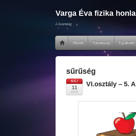
Varga Éva fizika honla
e-learning
About
Tananyag
Gyakorló 
sűrűség
MÁJ
VI.osztály – 5. 
11
2015