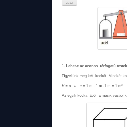
2012
1. Lehet-e az azonos térfogatú tes
Figyeljünk meg két kockát. Mindkét 
V
=
a · a · a
= 1 m · 1 m ·1 m = 1 m³.
Az egyik kocka fából, a másik vasból k