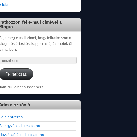
« febr
Iratkozzon fel e-mail címével a
Blogra
Adja meg e-mail címét, hogy feliratkozzon a
blogra és értesítést kapjon az új üzenetekről
e-mailben.
Email
cím
Feliratkozás
Join 703 other subscribers
Adminisztráció
Bejelentkezés
Bejegyzések hírcsatorna
Hozzászólások hírcsatorna