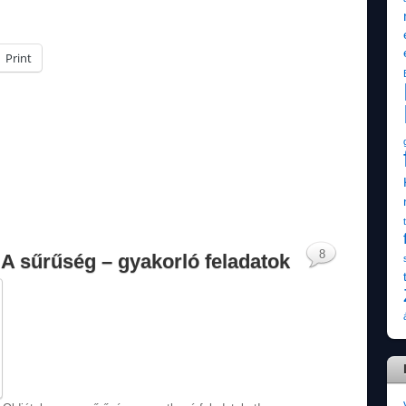
Print
8
. A sűrűség – gyakorló feladatok