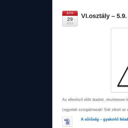
ÁPR
VI.osztály – 5.9
29
2013
Az ellenőrző előtt átadott, részletesen 
Legyetek szorgalmasak! Sok sikert az e
A sűrűség – gyakorló fela