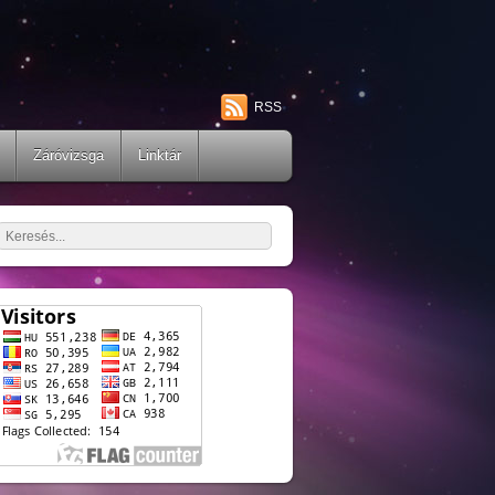
RSS
Záróvizsga
Linktár