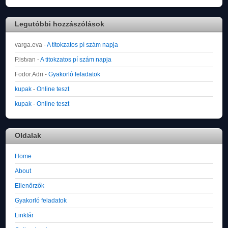
Legutóbbi hozzászólások
varga.eva
-
A titokzatos pí szám napja
P.istvan
-
A titokzatos pí szám napja
Fodor.Adri
-
Gyakorló feladatok
kupak
-
Online teszt
kupak
-
Online teszt
Oldalak
Home
About
Ellenőrzők
Gyakorló feladatok
Linktár