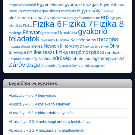
Egyenletesen gyorsuló mozgás
Egyenletesen
amper
ampermérő
Egyensúly
lassuló mozgás
egyenletes mozgás
Einstein
erő
elektromos ellenállás
elektromos energia
Elektromos tér
fajlagos
Fizika 7
Fizika 8
Fizika 6
ellenállás
Fizika
gyakorló
Fénytan
Gravitáció
fonálinga
grafikonok
feladatok
mozgás
Kölcsönhatás
gyorsulás
Hullámok
Newton II. törvénye
Ohm
mérés
mozgásállapot
Newton törvényei
on line teszt fizika
rezgőmozgás
törvénye
SI rendszer
sűrűség
tömeg
tehetetlenség
szupravezetés
súly
Súrlódás
voltmérő
Záróvizsga
áramerősség
áramirány
áramkör
átlagérték
Legutóbbi bejegyzések
VI.osztály – 6.6. A légnyomás
VI.osztály – 6.5. A közlekedő edények
VI.osztály – 6.3. A hidrosztatikai nyomás
VI. osztály – 3.5. A nehézségi erő és a testek súlya
VI. osztály – 2.2. A mozgást leíró alapfogalmak