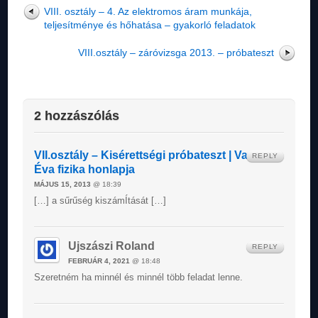
VIII. osztály – 4. Az elektromos áram munkája,
teljesítménye és hőhatása – gyakorló feladatok
VIII.osztály – záróvizsga 2013. – próbateszt
2 hozzászólás
VII.osztály – Kisérettségi próbateszt | Varga
REPLY
Éva fizika honlapja
MÁJUS 15, 2013
@ 18:39
[…] a sűrűség kiszámÍtását […]
Ujszászi Roland
REPLY
FEBRUÁR 4, 2021
@ 18:48
Szeretném ha minnél és minnél több feladat lenne.