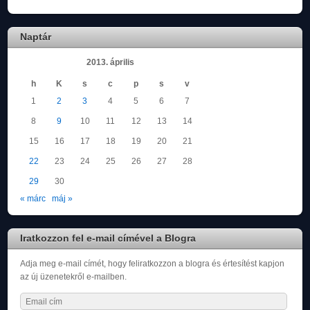
Naptár
2013. április
h
K
s
c
p
s
v
1
2
3
4
5
6
7
8
9
10
11
12
13
14
15
16
17
18
19
20
21
22
23
24
25
26
27
28
29
30
« márc
máj »
Iratkozzon fel e-mail címével a Blogra
Adja meg e-mail címét, hogy feliratkozzon a blogra és értesítést kapjon
az új üzenetekről e-mailben.
Email