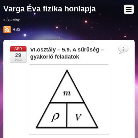
Varga Éva fizika honlapja
e-learning
RSS
VI.osztály – 5.9. A sűrűség –
ÁPR
2
29
gyakorló feladatok
2013