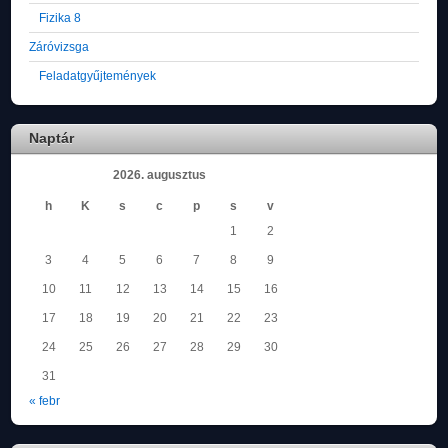
Fizika 8
Záróvizsga
Feladatgyűjtemények
Naptár
2026. augusztus
h
K
s
c
p
s
v
1
2
3
4
5
6
7
8
9
10
11
12
13
14
15
16
17
18
19
20
21
22
23
24
25
26
27
28
29
30
31
« febr