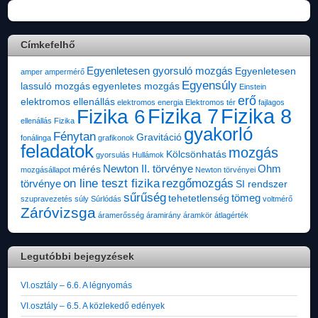
Címkefelhő
Egyenletesen gyorsuló mozgás
Egyenletesen
amper
ampermérő
Egyensúly
lassuló mozgás
egyenletes mozgás
Einstein
erő
elektromos ellenállás
elektromos energia
Elektromos tér
fajlagos
Fizika 7
Fizika 8
Fizika 6
ellenállás
Fizika
gyakorló
Fénytan
Gravitáció
fonálinga
grafikonok
feladatok
mozgás
Kölcsönhatás
gyorsulás
Hullámok
Newton II. törvénye
Ohm
mérés
mozgásállapot
Newton törvényei
on line teszt fizika
rezgőmozgás
törvénye
SI rendszer
sűrűség
tömeg
tehetetlenség
szupravezetés
súly
Súrlódás
voltmérő
Záróvizsga
áramerősség
áramirány
áramkör
átlagérték
Legutóbbi bejegyzések
VI.osztály – 6.6. A légnyomás
VI.osztály – 6.5. A közlekedő edények