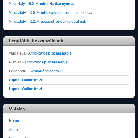
VI.osztály – 6.3. A hidrosztatikai nyomás
VI. osztály – 3.5. A nehézségi erő és a testek súlya
VI. osztály – 2.2. A mozgást leíró alapfogalmak
Legutóbbi hozzászólások
varga.eva
-
A titokzatos pí szám napja
P.istvan
-
A titokzatos pí szám napja
Fodor.Adri
-
Gyakorló feladatok
kupak
-
Online teszt
kupak
-
Online teszt
Oldalak
Home
About