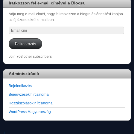
Iratkozzon fel e-mail címével a Blogra
Adja meg e-mail címét, hogy feliratkozzon a blogra és értesítést kapjon
az új üzenetekről e-mailben.
Email
cím
Feliratkozás
Join 703 other subscribers
Adminisztráció
Bejelentkezés
Bejegyzések hírcsatorna
Hozzászólások hírcsatorna
WordPress Magyarország
↑