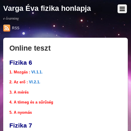
Varga Éva fizika honlapja
e-learning
RSS
Online teszt
Fizika 6
1. Mozgás :
VI.1.1.
2. Az erő :
VI.2.1.
3. A mérés
4. A tömeg és a sűrűség
5. A nyomás
Fizika 7