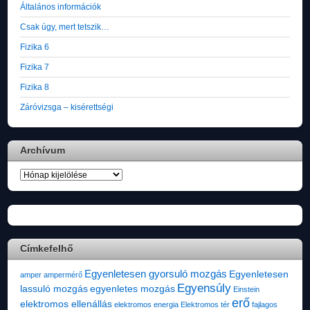
Általános információk
Csak úgy, mert tetszik…
Fizika 6
Fizika 7
Fizika 8
Záróvizsga – kisérettségi
Archívum
Archívum
Címkefelhő
Egyenletesen gyorsuló mozgás
Egyenletesen
amper
ampermérő
Egyensúly
lassuló mozgás
egyenletes mozgás
Einstein
erő
elektromos ellenállás
elektromos energia
Elektromos tér
fajlagos