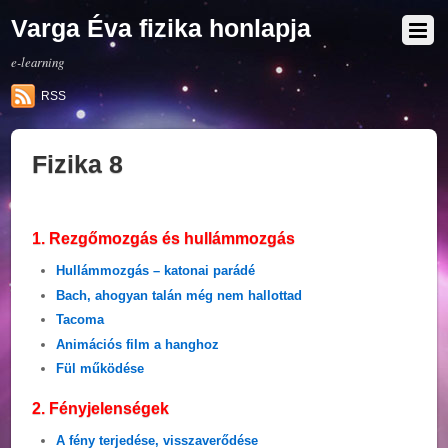
Varga Éva fizika honlapja
e-learning
RSS
Fizika 8
1. Rezgőmozgás és hullámmozgás
Hullámmozgás – katonai parádé
Bach, ahogyan talán még nem hallottad
Tacoma
Animációs film a hanghoz
Fül működése
2. Fényjelenségek
A fény terjedése, visszaverődése