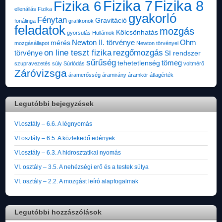
Fizika 7
Fizika 8
Fizika 6
ellenállás
Fizika
gyakorló
Fénytan
Gravitáció
fonálinga
grafikonok
feladatok
mozgás
Kölcsönhatás
gyorsulás
Hullámok
Newton II. törvénye
Ohm
mérés
mozgásállapot
Newton törvényei
on line teszt fizika
rezgőmozgás
törvénye
SI rendszer
sűrűség
tömeg
tehetetlenség
szupravezetés
súly
Súrlódás
voltmérő
Záróvizsga
áramerősség
áramirány
áramkör
átlagérték
Legutóbbi bejegyzések
VI.osztály – 6.6. A légnyomás
VI.osztály – 6.5. A közlekedő edények
VI.osztály – 6.3. A hidrosztatikai nyomás
VI. osztály – 3.5. A nehézségi erő és a testek súlya
VI. osztály – 2.2. A mozgást leíró alapfogalmak
Legutóbbi hozzászólások