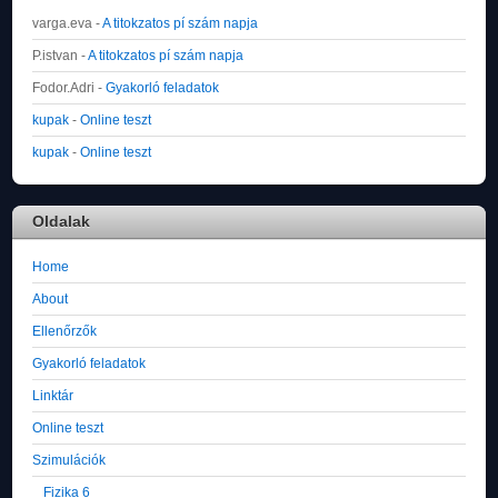
varga.eva
-
A titokzatos pí szám napja
P.istvan
-
A titokzatos pí szám napja
Fodor.Adri
-
Gyakorló feladatok
kupak
-
Online teszt
kupak
-
Online teszt
Oldalak
Home
About
Ellenőrzők
Gyakorló feladatok
Linktár
Online teszt
Szimulációk
Fizika 6