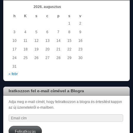
2026. augusztus
h
K
s
c
p
s
v
1
2
3
4
5
6
7
8
9
10
11
12
13
14
15
16
17
18
19
20
21
22
23
24
25
26
27
28
29
30
31
« febr
Iratkozzon fel e-mail címével a Blogra
Adja meg e-mail címét, hogy feliratkozzon a blogra és értesítést kapjon
az új üzenetekről e-mailben.
Email
cím
Feliratkozás