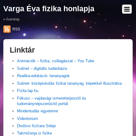
Varga Éva fizika honlapja
e-learning
RSS
Linktár
Animációk – fizika, csillagászat – You Tube
Sulinet – digitális tudásbázis
Realika-edukáció- tananyagok
Sulinet- középiskolás fizikai tananyag, képekkel illusztrálva
Fizila.lap.hu
Fókusz – vajdasági ismeretterjesztő és
tudománynépszerűsítő portál
Mindentudás egyeteme
Videotorium
Društvo fizičara Srbije
Takmičenja iz fizike