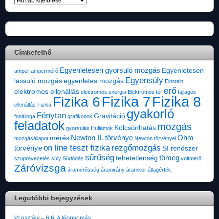
Archívum
Címkefelhő
Egyenletesen gyorsuló mozgás
Egyenletesen
amper
ampermérő
Egyensúly
lassuló mozgás
egyenletes mozgás
Einstein
erő
elektromos ellenállás
elektromos energia
Elektromos tér
fajlagos
Fizika 7
Fizika 8
Fizika 6
ellenállás
Fizika
gyakorló
Fénytan
Gravitáció
fonálinga
grafikonok
feladatok
mozgás
Kölcsönhatás
gyorsulás
Hullámok
Newton II. törvénye
Ohm
mérés
mozgásállapot
Newton törvényei
on line teszt fizika
rezgőmozgás
törvénye
SI rendszer
sűrűség
tömeg
tehetetlenség
szupravezetés
súly
Súrlódás
voltmérő
Záróvizsga
áramerősség
áramirány
áramkör
átlagérték
Legutóbbi bejegyzések
VI.osztály – 6.6. A légnyomás