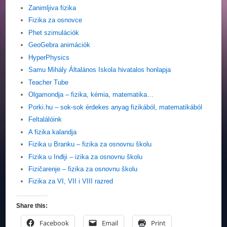
Zanimljiva fizika
Fizika za osnovce
Phet szimulációk
GeoGebra animációk
HyperPhysics
Samu Mihály Általános Iskola hivatalos honlapja
Teacher Tube
Olgamondja – fizika, kémia, matematika…
Porki.hu – sok-sok érdekes anyag fizikából, matematikából
Feltalálóink
A fizika kalandja
Fizika u Branku – fizika za osnovnu školu
Fizika u Inđiji – izika za osnovnu školu
Fizičarenje – fizika za osnovnu školu
Fizika za VI, VII i VIII razred
Share this:
Facebook
Email
Print