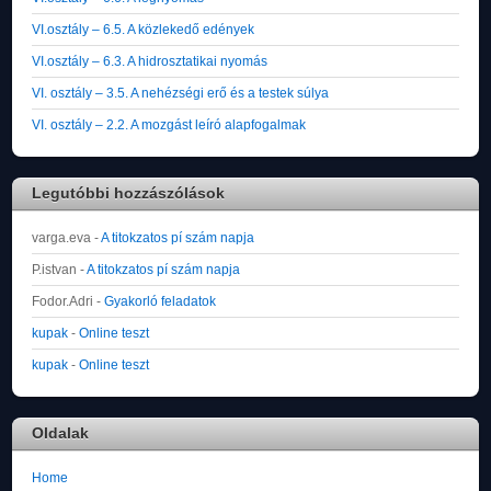
VI.osztály – 6.5. A közlekedő edények
VI.osztály – 6.3. A hidrosztatikai nyomás
VI. osztály – 3.5. A nehézségi erő és a testek súlya
VI. osztály – 2.2. A mozgást leíró alapfogalmak
Legutóbbi hozzászólások
varga.eva
-
A titokzatos pí szám napja
P.istvan
-
A titokzatos pí szám napja
Fodor.Adri
-
Gyakorló feladatok
kupak
-
Online teszt
kupak
-
Online teszt
Oldalak
Home