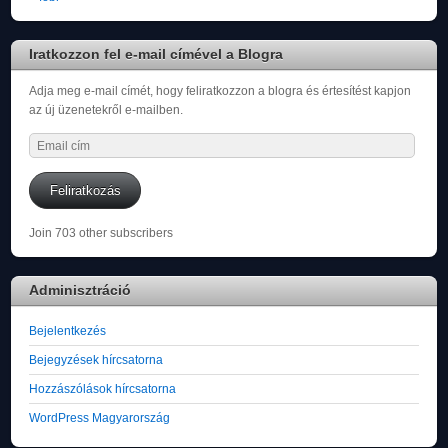
Iratkozzon fel e-mail címével a Blogra
Adja meg e-mail címét, hogy feliratkozzon a blogra és értesítést kapjon
az új üzenetekről e-mailben.
Email
cím
Feliratkozás
Join 703 other subscribers
Adminisztráció
Bejelentkezés
Bejegyzések hírcsatorna
Hozzászólások hírcsatorna
WordPress Magyarország