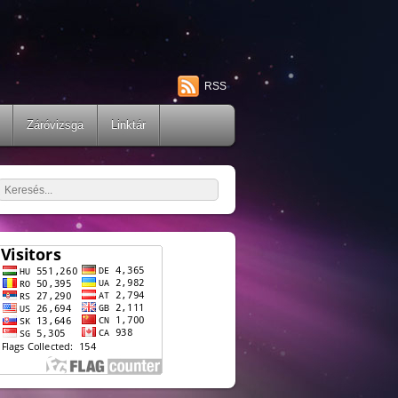
RSS
Záróvizsga
Linktár