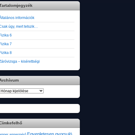
Tartalomjegyzék
Általános információk
Csak úgy, mert tetszik…
Fizika 6
Fizika 7
Fizika 8
Záróvizsga – kisérettségi
Archívum
Archívum
Címkefelhő
Egyenletesen gyorsuló
amper
ampermérő