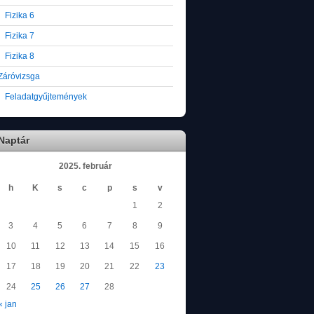
Fizika 6
Fizika 7
Fizika 8
Záróvizsga
Feladatgyűjtemények
Naptár
2025. február
h
K
s
c
p
s
v
1
2
3
4
5
6
7
8
9
10
11
12
13
14
15
16
17
18
19
20
21
22
23
24
25
26
27
28
« jan