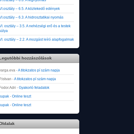
VI.osztály – 6.5. A közlekedő edények
VI.osztály – 6.3. A hidrosztatikai nyomás
VI. osztály – 3.5. A nehézségi erő és a testek
súlya
VI. osztály – 2.2. A mozgást leíró alapfogalmak
Legutóbbi hozzászólások
varga.eva
-
A titokzatos pí szám napja
P.istvan
-
A titokzatos pí szám napja
Fodor.Adri
-
Gyakorló feladatok
kupak
-
Online teszt
kupak
-
Online teszt
Oldalak