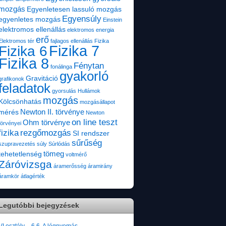
mozgás
Egyenletesen lassuló mozgás
Egyensúly
egyenletes mozgás
Einstein
elektromos ellenállás
elektromos energia
erő
Elektromos tér
fajlagos ellenállás
Fizika
Fizika 7
Fizika 6
Fizika 8
Fénytan
fonálinga
gyakorló
Gravitáció
grafikonok
feladatok
gyorsulás
Hullámok
mozgás
Kölcsönhatás
mozgásállapot
Newton II. törvénye
mérés
Newton
on line teszt
Ohm törvénye
törvényei
fizika
rezgőmozgás
SI rendszer
sűrűség
szupravezetés
súly
Súrlódás
tömeg
tehetetlenség
voltmérő
Záróvizsga
áramerősség
áramirány
áramkör
átlagérték
Legutóbbi bejegyzések
VI.osztály – 6.6. A légnyomás