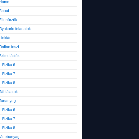
Home
About
Ellenőrzők
Gyakorló feladatok
Linktár
Online teszt
Szimulációk
Fizika 6
Fizika 7
Fizika 8
Táblázatok
Tananyag
Fizika 6
Fizika 7
Fizika 8
Videóanyag