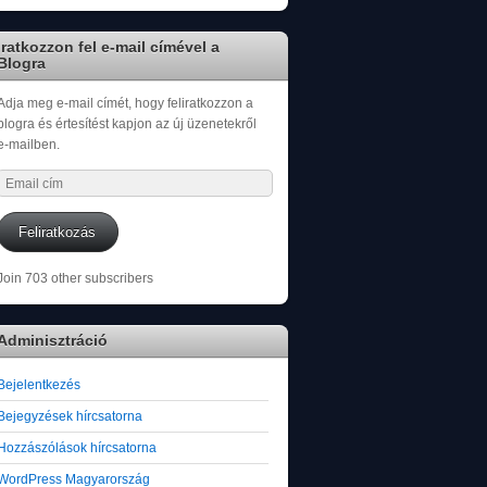
Iratkozzon fel e-mail címével a
Blogra
Adja meg e-mail címét, hogy feliratkozzon a
blogra és értesítést kapjon az új üzenetekről
e-mailben.
Email
cím
Feliratkozás
Join 703 other subscribers
Adminisztráció
Bejelentkezés
Bejegyzések hírcsatorna
Hozzászólások hírcsatorna
WordPress Magyarország