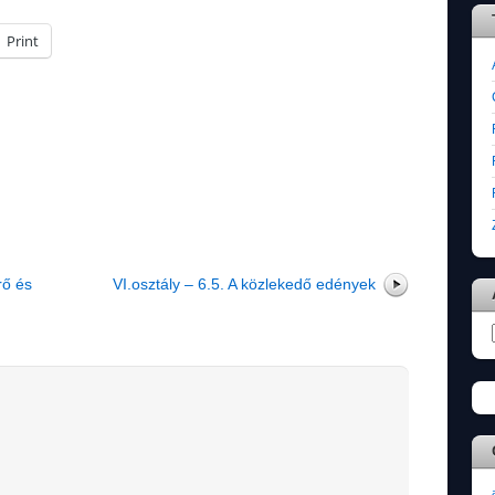
Print
rő és
VI.osztály – 6.5. A közlekedő edények