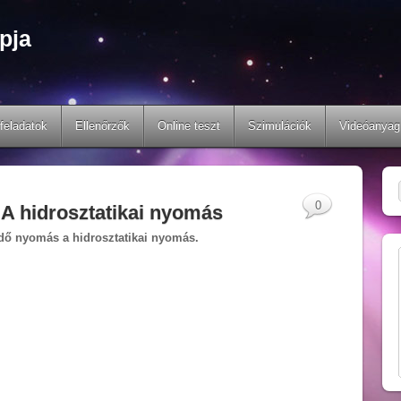
pja
feladatok
Ellenőrzők
Online teszt
Szimulációk
Videóanyag
0
. A hidrosztatikai nyomás
edő nyomás a hidrosztatikai nyomás.