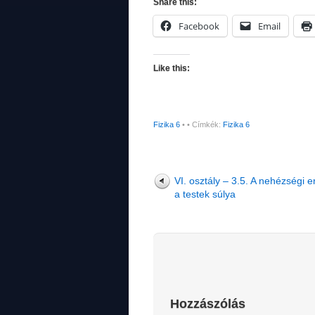
Share this:
Facebook
Email
Like this:
Fizika 6
•
• Címkék:
Fizika 6
VI. osztály – 3.5. A nehézségi e
a testek súlya
Hozzászólás