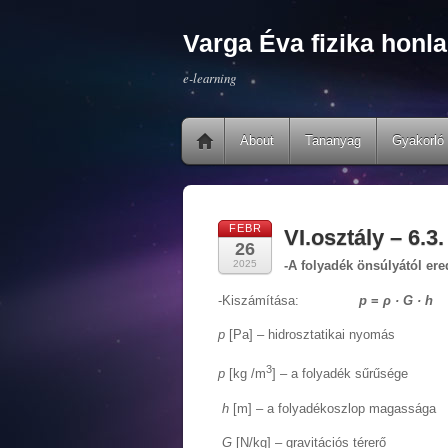
Varga Éva fizika honla
e-learning
About
Tananyag
Gyakorló 
FEBR
VI.osztály – 6.3
26
2025
-A folyadék önsúlyától er
-Kiszámítása:
p
=
ρ · G · h
p
[Pa] – hidrosztatikai nyomás
3
p
[kg /m
] – a folyadék sűrűsége
h
[m] – a folyadékoszlop magassága
G
[N/kg] – gravitációs térerő