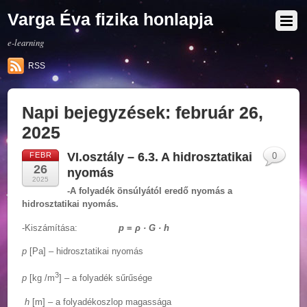
Varga Éva fizika honlapja
e-learning
RSS
Napi bejegyzések:
február 26,
2025
VI.osztály – 6.3. A hidrosztatikai
FEBR
0
26
nyomás
2025
-A folyadék önsúlyától eredő nyomás a
hidrosztatikai nyomás.
-Kiszámítása:
p
=
ρ · G · h
p
[Pa] – hidrosztatikai nyomás
3
p
[kg /m
] – a folyadék sűrűsége
h
[m] – a folyadékoszlop magassága