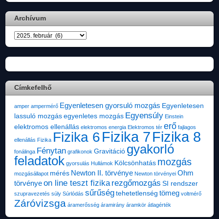
Archívum
Archívum
Címkefelhő
Egyenletesen gyorsuló mozgás
Egyenletesen
amper
ampermérő
Egyensúly
lassuló mozgás
egyenletes mozgás
Einstein
erő
elektromos ellenállás
elektromos energia
Elektromos tér
fajlagos
Fizika 7
Fizika 8
Fizika 6
ellenállás
Fizika
gyakorló
Fénytan
Gravitáció
fonálinga
grafikonok
feladatok
mozgás
Kölcsönhatás
gyorsulás
Hullámok
Newton II. törvénye
Ohm
mérés
mozgásállapot
Newton törvényei
on line teszt fizika
rezgőmozgás
törvénye
SI rendszer
sűrűség
tömeg
tehetetlenség
szupravezetés
súly
Súrlódás
voltmérő
Záróvizsga
áramerősség
áramirány
áramkör
átlagérték