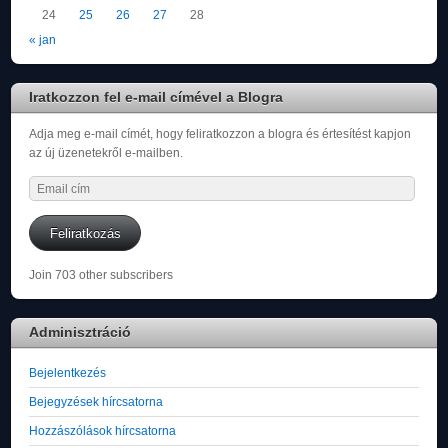
24
25
26
27
28
« jan
Iratkozzon fel e-mail címével a Blogra
Adja meg e-mail címét, hogy feliratkozzon a blogra és értesítést kapjon
az új üzenetekről e-mailben.
Email
cím
Feliratkozás
Join 703 other subscribers
Adminisztráció
Bejelentkezés
Bejegyzések hírcsatorna
Hozzászólások hírcsatorna