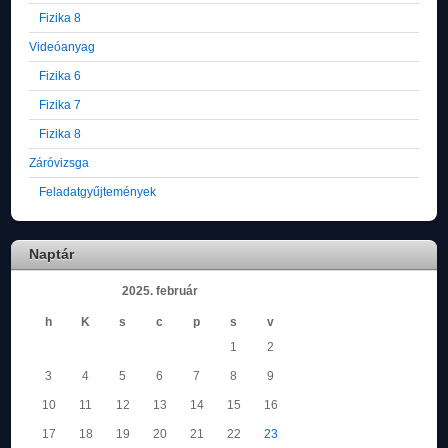
Fizika 8
Videóanyag
Fizika 6
Fizika 7
Fizika 8
Záróvizsga
Feladatgyűjtemények
Naptár
2025. február
h
K
s
c
p
s
v
1
2
3
4
5
6
7
8
9
10
11
12
13
14
15
16
17
18
19
20
21
22
23