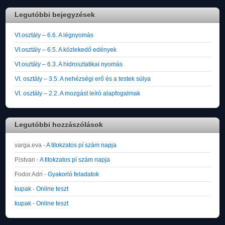
Legutóbbi bejegyzések
VI.osztály – 6.6. A légnyomás
VI.osztály – 6.5. A közlekedő edények
VI.osztály – 6.3. A hidrosztatikai nyomás
VI. osztály – 3.5. A nehézségi erő és a testek súlya
VI. osztály – 2.2. A mozgást leíró alapfogalmak
Legutóbbi hozzászólások
varga.eva
-
A titokzatos pí szám napja
P.istvan
-
A titokzatos pí szám napja
Fodor.Adri
-
Gyakorló feladatok
kupak
-
Online teszt
kupak
-
Online teszt