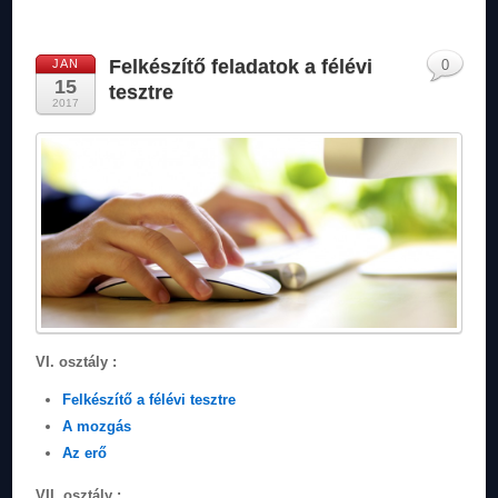
Felkészítő feladatok a félévi
JAN
0
15
tesztre
2017
VI. osztály :
Felkészítő a félévi tesztre
A mozgás
Az erő
VII. osztály :