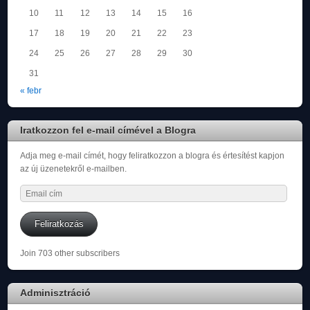
10
11
12
13
14
15
16
17
18
19
20
21
22
23
24
25
26
27
28
29
30
31
« febr
Iratkozzon fel e-mail címével a Blogra
Adja meg e-mail címét, hogy feliratkozzon a blogra és értesítést kapjon
az új üzenetekről e-mailben.
Email
cím
Feliratkozás
Join 703 other subscribers
Adminisztráció