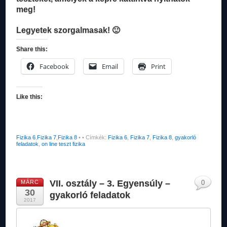
meg!
Legyetek szorgalmasak! 🙂
Share this:
Facebook
Email
Print
Like this:
Fizika 6
,
Fizika 7
,
Fizika 8
•
• Címkék:
Fizika 6
,
Fizika 7
,
Fizika 8
,
gyakorló
feladatok
,
on line teszt fizika
VII. osztály – 3. Egyensúly –
MÁRC
0
30
gyakorló feladatok
2017