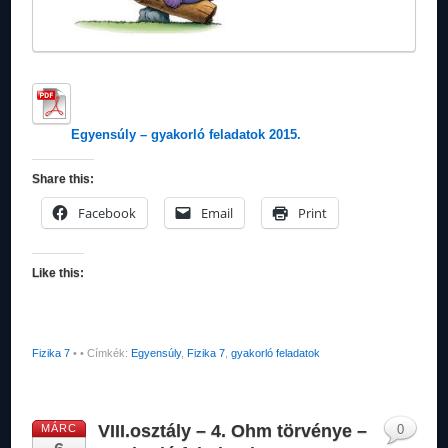
Egyensúly – gyakorló feladatok 2015.
Share this:
Facebook
Email
Print
Like this:
Fizika 7
•
• Címkék:
Egyensúly
,
Fizika 7
,
gyakorló feladatok
VIII.osztály – 4. Ohm törvénye –
MÁRC
0