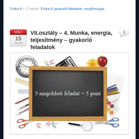
Fizika 8
•
• Címkék:
Fizika 8
,
gyakorló feladatok
,
rezgőmozgás
VII.osztály – 4. Munka, energia,
MÁJ
0
15
teljesítmény – gyakorló
2016
feladatok