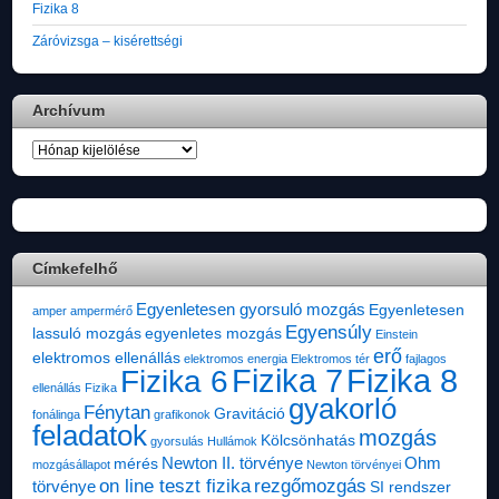
Fizika 8
Záróvizsga – kisérettségi
Archívum
Archívum
Címkefelhő
Egyenletesen gyorsuló mozgás
Egyenletesen
amper
ampermérő
Egyensúly
lassuló mozgás
egyenletes mozgás
Einstein
erő
elektromos ellenállás
elektromos energia
Elektromos tér
fajlagos
Fizika 7
Fizika 8
Fizika 6
ellenállás
Fizika
gyakorló
Fénytan
Gravitáció
fonálinga
grafikonok
feladatok
mozgás
Kölcsönhatás
gyorsulás
Hullámok
Newton II. törvénye
Ohm
mérés
mozgásállapot
Newton törvényei
on line teszt fizika
rezgőmozgás
törvénye
SI rendszer