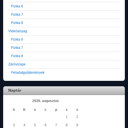
Fizika 6
Fizika 7
Fizika 8
Videóanyag
Fizika 6
Fizika 7
Fizika 8
Záróvizsga
Feladatgyűjtemények
Naptár
2026. augusztus
h
K
s
c
p
s
v
1
2
3
4
5
6
7
8
9