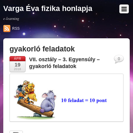
Varga Éva fizika honlapja
e-learning
RSS
gyakorló feladatok
VII. osztály – 3. Egyensúly –
ÁPR
0
19
gyakorló feladatok
2018