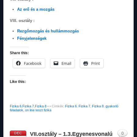
Az erő és a mozgás
VIII. osztály :
Rezgőmozgás és hullámmozgás
Fényjelenségek
Share this:
Facebook
Email
Print
Like this:
Fizika 6
,
Fizika 7
,
Fizika 8
•
• Címkék:
Fizika 6
,
Fizika 7
,
Fizika 8
,
gyakorló
feladatok
,
on line teszt fizika
VII.osztály – 1.3.Egyenesvonalú
DEC
0