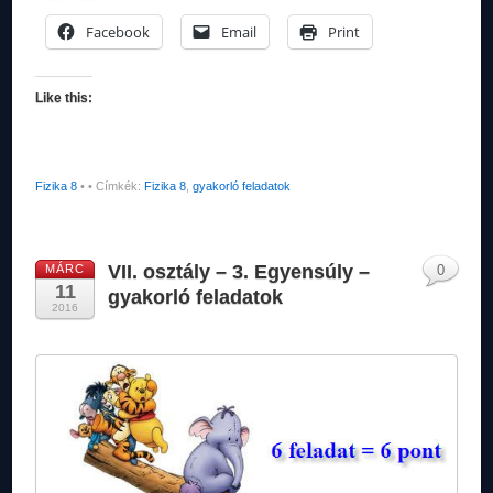
Facebook
Email
Print
Like this:
Fizika 8
•
• Címkék:
Fizika 8
,
gyakorló feladatok
VII. osztály – 3. Egyensúly –
MÁRC
0
11
gyakorló feladatok
2016