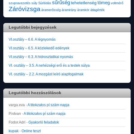
sűrűség
tömeg
tehetetlenség
szupravezetés
súly
Súrlódás
voltmérő
Záróvizsga
áramerősség
áramirány
áramkör
átlagérték
Legutóbbi bejegyzések
VI.osztály – 6.6. A légnyomás
VI.osztály – 6.5. A közlekedő edények
VI.osztály – 6.3. A hidrosztatikai nyomás
VI. osztály – 3.5. A nehézségi erő és a testek súlya
VI. osztály – 2.2. A mozgást leíró alapfogalmak
Legutóbbi hozzászólások
varga.eva
-
A titokzatos pí szám napja
P.istvan
-
A titokzatos pí szám napja
Fodor.Adri
-
Gyakorló feladatok
kupak
-
Online teszt