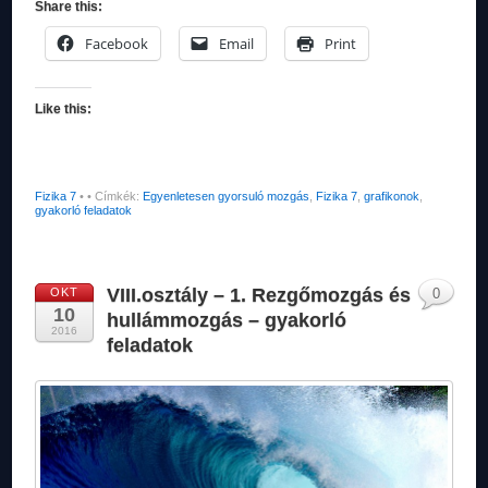
Share this:
Facebook
Email
Print
Like this:
Fizika 7
•
• Címkék:
Egyenletesen gyorsuló mozgás
,
Fizika 7
,
grafikonok
,
gyakorló feladatok
VIII.osztály – 1. Rezgőmozgás és
OKT
0
10
hullámmozgás – gyakorló
2016
feladatok