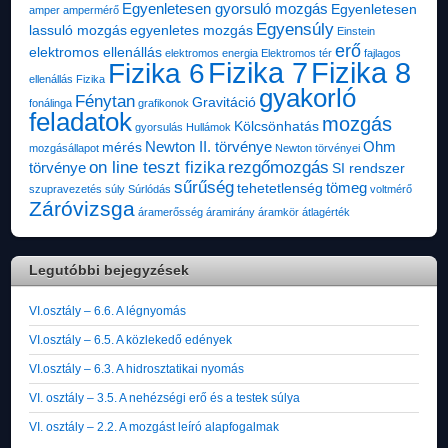
Egyenletesen gyorsuló mozgás
Egyenletesen
amper
ampermérő
Egyensúly
lassuló mozgás
egyenletes mozgás
Einstein
erő
elektromos ellenállás
elektromos energia
Elektromos tér
fajlagos
Fizika 7
Fizika 8
Fizika 6
ellenállás
Fizika
gyakorló
Fénytan
Gravitáció
fonálinga
grafikonok
feladatok
mozgás
Kölcsönhatás
gyorsulás
Hullámok
Newton II. törvénye
Ohm
mérés
mozgásállapot
Newton törvényei
on line teszt fizika
rezgőmozgás
törvénye
SI rendszer
sűrűség
tömeg
tehetetlenség
szupravezetés
súly
Súrlódás
voltmérő
Záróvizsga
áramerősség
áramirány
áramkör
átlagérték
Legutóbbi bejegyzések
VI.osztály – 6.6. A légnyomás
VI.osztály – 6.5. A közlekedő edények
VI.osztály – 6.3. A hidrosztatikai nyomás
VI. osztály – 3.5. A nehézségi erő és a testek súlya
VI. osztály – 2.2. A mozgást leíró alapfogalmak