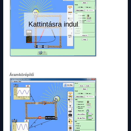
Kattintásra indul
Áramkörépítő