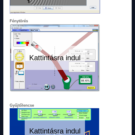
Fénytörés
Kattintásra indul
Gyűjtőlencse
Kattintásra indul