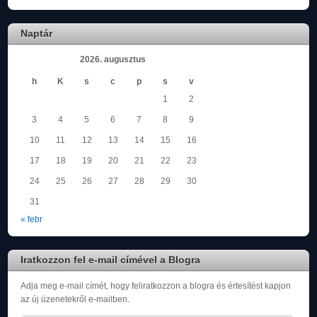
Naptár
2026. augusztus
h
K
s
c
p
s
v
1
2
3
4
5
6
7
8
9
10
11
12
13
14
15
16
17
18
19
20
21
22
23
24
25
26
27
28
29
30
31
« febr
Iratkozzon fel e-mail címével a Blogra
Adja meg e-mail címét, hogy feliratkozzon a blogra és értesítést kapjon
az új üzenetekről e-mailben.