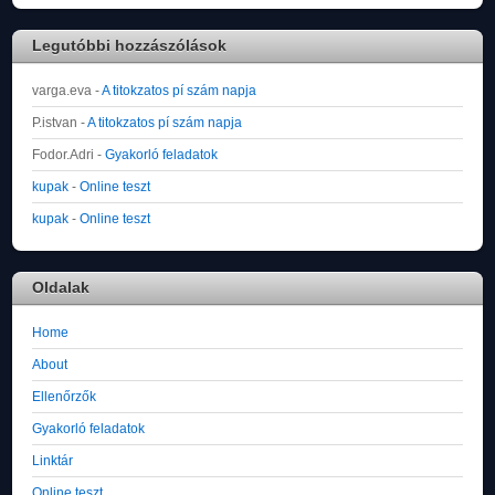
Legutóbbi hozzászólások
varga.eva
-
A titokzatos pí szám napja
P.istvan
-
A titokzatos pí szám napja
Fodor.Adri
-
Gyakorló feladatok
kupak
-
Online teszt
kupak
-
Online teszt
Oldalak
Home
About
Ellenőrzők
Gyakorló feladatok
Linktár
Online teszt