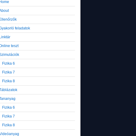
Home
About
Ellenőrzők
Gyakorló feladatok
Linktár
Online teszt
Szimulációk
Fizika 6
Fizika 7
Fizika 8
Táblázatok
Tananyag
Fizika 6
Fizika 7
Fizika 8
Videóanyag