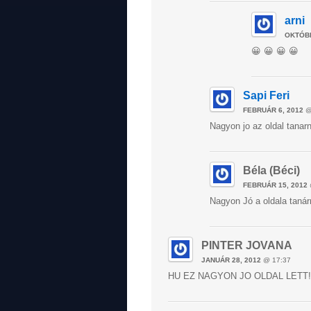
arni
OKTÓBE
😀 😀 😀 😀
Sapi Feri
FEBRUÁR 6, 2012
@
Nagyon jo az oldal tanarn
Béla (Béci)
FEBRUÁR 15, 2012
Nagyon Jó a oldala tanár
PINTER JOVANA
JANUÁR 28, 2012
@ 17:37
HU EZ NAGYON JO OLDAL LETT!