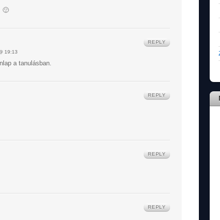
! 🙂
REPLY
 19:13
nlap a tanulásban.
REPLY
REPLY
REPLY