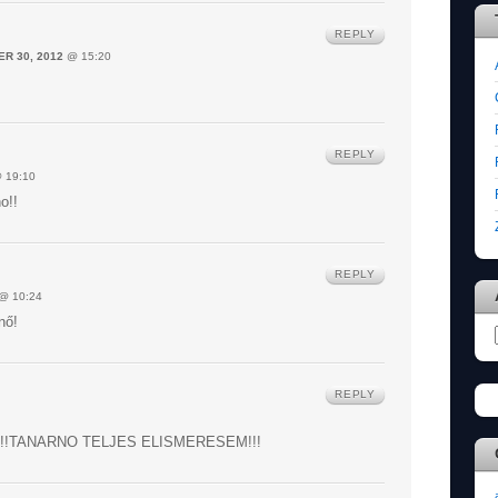
REPLY
R 30, 2012
@ 15:20
REPLY
 19:10
o!!
REPLY
@ 10:24
nő!
REPLY
!!TANARNO TELJES ELISMERESEM!!!