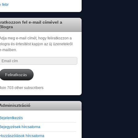
« febr
Iratkozzon fel e-mail címével a
Blogra
Adja meg e-mail címét, hogy feliratkozzon a
blogra és értesítést kapjon az új üzenetekről
e-mailben.
Email
cím
Feliratkozás
Join 703 other subscribers
Adminisztráció
Bejelentkezés
Bejegyzések hírcsatorna
Hozzászólások hírcsatorna