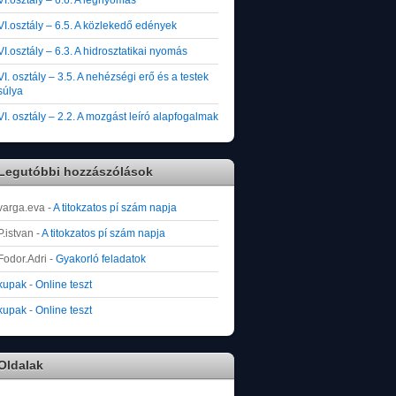
VI.osztály – 6.5. A közlekedő edények
VI.osztály – 6.3. A hidrosztatikai nyomás
VI. osztály – 3.5. A nehézségi erő és a testek
súlya
VI. osztály – 2.2. A mozgást leíró alapfogalmak
Legutóbbi hozzászólások
varga.eva
-
A titokzatos pí szám napja
P.istvan
-
A titokzatos pí szám napja
Fodor.Adri
-
Gyakorló feladatok
kupak
-
Online teszt
kupak
-
Online teszt
Oldalak