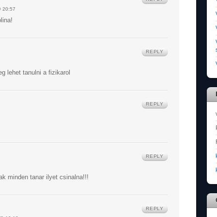
 20:57
lina!
REPLY
 lehet tanulni a fizikarol
REPLY
REPLY
k minden tanar ilyet csinalna!!!
REPLY