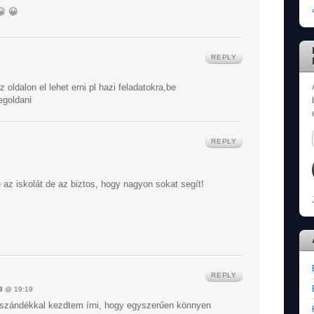
😀 😀
REPLY
z oldalon el lehet erni pl hazi feladatokra,be
egoldani
REPLY
az iskolát de az biztos, hogy nagyon sokat segít!
REPLY
3
@ 19:19
n szándékkal kezdtem írni, hogy egyszerűen könnyen