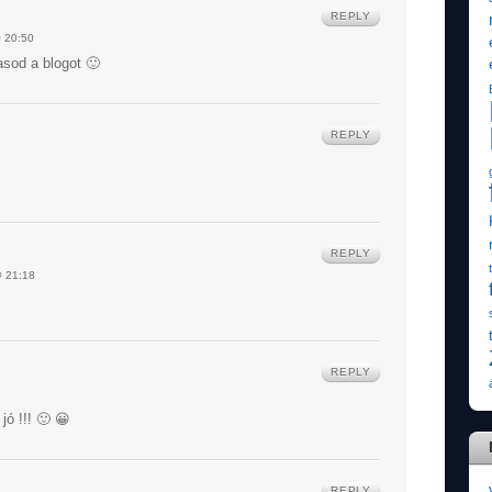
REPLY
 20:50
asod a blogot 🙂
REPLY
REPLY
 21:18
REPLY
jó !!! 🙂 😀
REPLY