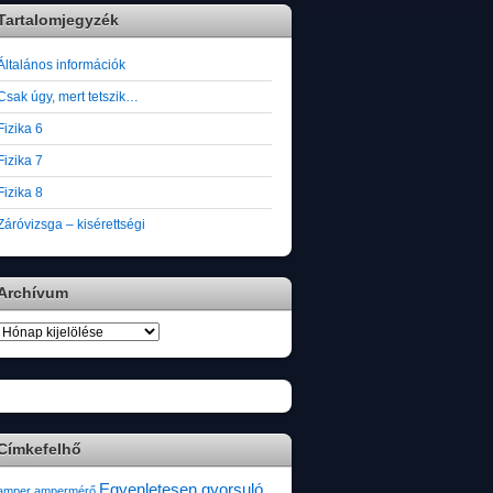
Tartalomjegyzék
Általános információk
Csak úgy, mert tetszik…
Fizika 6
Fizika 7
Fizika 8
Záróvizsga – kisérettségi
Archívum
Archívum
Címkefelhő
Egyenletesen gyorsuló
amper
ampermérő