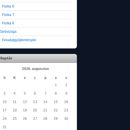
Fizika 6
Fizika 7
Fizika 8
Záróvizsga
Feladatgyűjtemények
Naptár
2026. augusztus
h
K
s
c
p
s
v
1
2
3
4
5
6
7
8
9
10
11
12
13
14
15
16
17
18
19
20
21
22
23
24
25
26
27
28
29
30
31