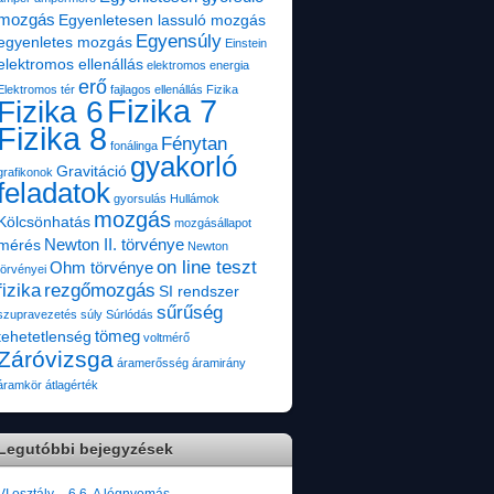
mozgás
Egyenletesen lassuló mozgás
Egyensúly
egyenletes mozgás
Einstein
elektromos ellenállás
elektromos energia
erő
Elektromos tér
fajlagos ellenállás
Fizika
Fizika 7
Fizika 6
Fizika 8
Fénytan
fonálinga
gyakorló
Gravitáció
grafikonok
feladatok
gyorsulás
Hullámok
mozgás
Kölcsönhatás
mozgásállapot
Newton II. törvénye
mérés
Newton
on line teszt
Ohm törvénye
törvényei
fizika
rezgőmozgás
SI rendszer
sűrűség
szupravezetés
súly
Súrlódás
tömeg
tehetetlenség
voltmérő
Záróvizsga
áramerősség
áramirány
áramkör
átlagérték
Legutóbbi bejegyzések
VI.osztály – 6.6. A légnyomás