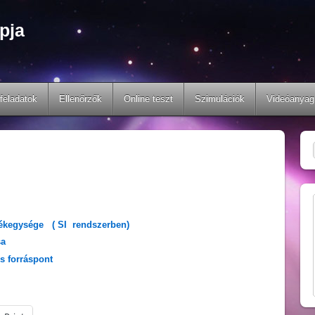
pja
feladatok
Ellenőrzők
Online teszt
Szimulációk
Videóanyag
tékegysége ( SI rendszerben)
sa
s forráspont