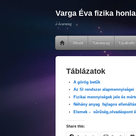
Varga Éva fizika honla
e-learning
About
Tananyag
Gyakorló 
Táblázatok
A görög betűk
Az SI rendszer alapmennyiségei
Fizikai mennyiségek jele és mér
Néhány anyag fajlagos ellenállá
Elemek – sűrűség,olvadáspont é
Share this: