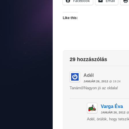
Facebook
Email
Like this:
29 hozzászólás
Adél
JANUÁR 26, 2012
@ 19:24
Tanárnő!Nagyon jó az oldala!
Varga Éva
JANUÁR 26, 2012
@
Adél, örülök, hogy tetsz