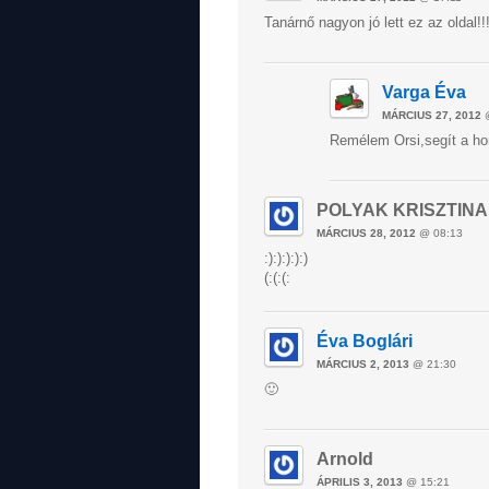
Tanárnő nagyon jó lett ez az oldal!!
Varga Éva
MÁRCIUS 27, 2012
@
Remélem Orsi,segít a ho
POLYAK KRISZTINA
MÁRCIUS 28, 2012
@ 08:13
:):):):):)
(:(:(:
Éva Boglári
MÁRCIUS 2, 2013
@ 21:30
🙂
Arnold
ÁPRILIS 3, 2013
@ 15:21