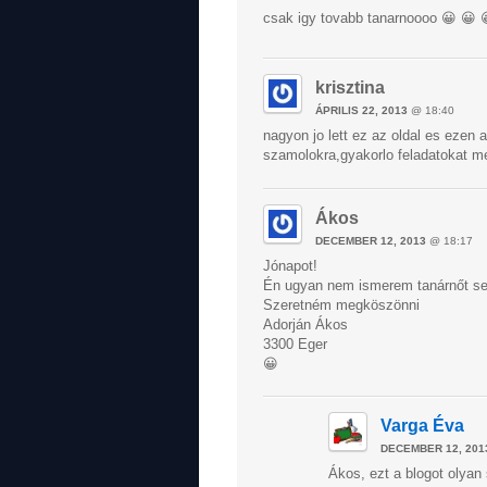
csak igy tovabb tanarnoooo 😀 😀 
krisztina
ÁPRILIS 22, 2013
@ 18:40
nagyon jo lett ez az oldal es ezen a
szamolokra,gyakorlo feladatokat m
Ákos
DECEMBER 12, 2013
@ 18:17
Jónapot!
Én ugyan nem ismerem tanárnőt se 
Szeretném megköszönni
Adorján Ákos
3300 Eger
😀
Varga Éva
DECEMBER 12, 201
Ákos, ezt a blogot olya