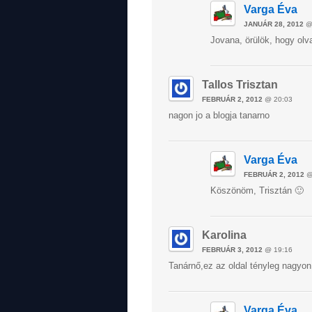
Varga Éva
JANUÁR 28, 2012
@
Jovana, örülök, hogy olv
Tallos Trisztan
FEBRUÁR 2, 2012
@ 20:03
nagon jo a blogja tanarno
Varga Éva
FEBRUÁR 2, 2012
@
Köszönöm, Trisztán 🙂
Karolina
FEBRUÁR 3, 2012
@ 19:16
Tanárnő,ez az oldal tényleg nagyon 
Varga Éva