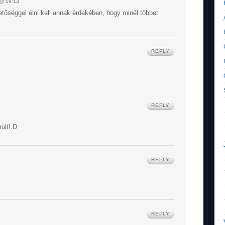
@ 19:13
tőséggel élni kell annak érdekében, hogy minél többet
REPLY
REPLY
ült!:D
REPLY
REPLY