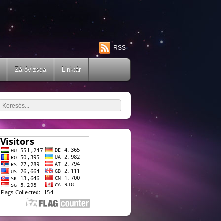
RSS
Záróvizsga
Linktár