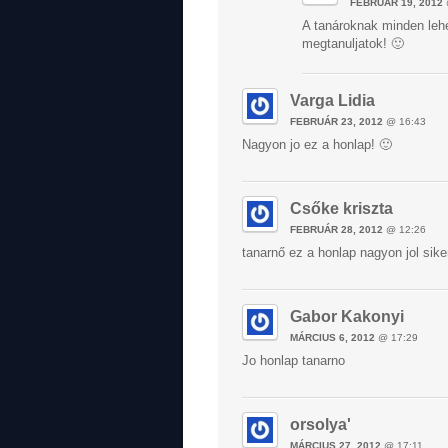
FEBRUÁR 19, 2012
A tanároknak minden lehe
megtanuljatok! 🙂
Varga Lidia
FEBRUÁR 23, 2012
@ 16:43
Nagyon jo ez a honlap! 🙂
Csőke kriszta
FEBRUÁR 28, 2012
@ 12:26
tanarnő ez a honlap nagyon jol siker
Gabor Kakonyi
MÁRCIUS 6, 2012
@ 17:29
Jo honlap tanarno
orsolya'
MÁRCIUS 27, 2012
@ 17:11