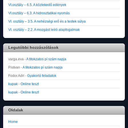
VI.osztály – 6.5. A közlekedő edények
VI.osztály – 6.3. A hidrosztatikai nyomás
VI. osztály – 3.5. A nehézségi erő és a testek súlya
VI. osztály – 2.2. A mozgást leíró alapfogalmak
Legutóbbi hozzászólások
varga.eva
-
A titokzatos pí szám napja
P.istvan
-
A titokzatos pí szám napja
Fodor.Adri
-
Gyakorló feladatok
kupak
-
Online teszt
kupak
-
Online teszt
Oldalak
Home