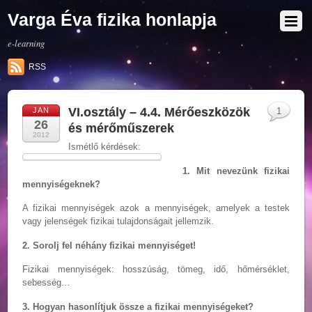
Varga Éva fizika honlapja
e-learning
RSS
VI.osztály – 4.4. Mérőeszközök
JAN
1
26
és mérőműszerek
2012
Ismétlő kérdések:
1. Mit nevezünk fizikai
mennyiségeknek?
A fizikai mennyiségek azok a mennyiségek, amelyek a testek
vagy jelenségek fizikai tulajdonságait jellemzik.
2. Sorolj fel néhány fizikai mennyiséget!
Fizikai mennyiségek: hosszúság, tömeg, idő, hőmérséklet,
sebesség…
3. Hogyan hasonlítjuk össze a fizikai mennyiségeket?