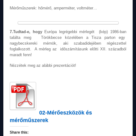
Mérőműszerek: hőmérő, amperméter, voltméter…
7.Tudtad-e, hogy
Európa legrégebbi mérlegét (kép) 1986-ban
találta meg Törökbecse közelében a Tisza parton egy
nagybecskereki mérnök, aki szabadidejében régészettel
foglalkozott. A mérleg az időszámításunk előtti XII. századból
maradt fenn!
Nézzétek meg az alábbi prezentációt!
02-Mérőeszközök és
mérőműszerek
Share this: