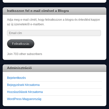
Iratkozzon fel e-mail címével a Blogra
Adja meg e-mail címét, hogy feliratkozzon a blogra és értesítést kapjon
az új üzenetekről e-mailben.
Email
cím
Feliratkozás
Join 703 other subscribers
Adminisztráció
Bejelentkezés
Bejegyzések hírcsatorna
Hozzászólások hírcsatorna
WordPress Magyarország