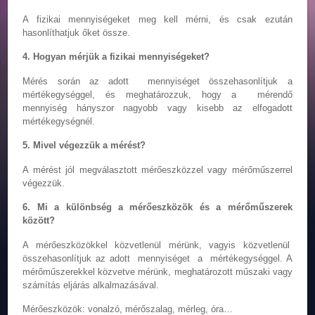
A fizikai mennyiségeket meg kell mérni, és csak ezután
hasonlíthatjuk őket össze.
4. Hogyan mérjük a fizikai mennyiségeket?
Mérés során az adott mennyiséget összehasonlítjuk a
mértékegységgel, és meghatározzuk, hogy a mérendő
mennyiség hányszor nagyobb vagy kisebb az elfogadott
mértékegységnél.
5. Mivel végezzük a mérést?
A mérést jól megválasztott mérőeszközzel vagy mérőműszerrel
végezzük.
6. Mi a különbség a mérőeszközök és a mérőműszerek
között?
A mérőeszközökkel közvetlenül mérünk, vagyis közvetlenül
összehasonlítjuk az adott mennyiséget a mértékegységgel. A
mérőműszerekkel közvetve mérünk, meghatározott műszaki vagy
számítás eljárás alkalmazásával.
Mérőeszközök: vonalzó, mérőszalag, mérleg, óra…