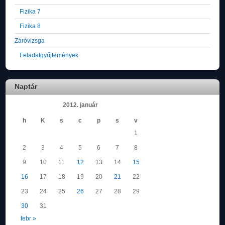
Fizika 7
Fizika 8
Záróvizsga
Feladatgyűjtemények
Naptár
2012. január
h
K
s
c
p
s
v
1
2
3
4
5
6
7
8
9
10
11
12
13
14
15
16
17
18
19
20
21
22
23
24
25
26
27
28
29
30
31
febr »