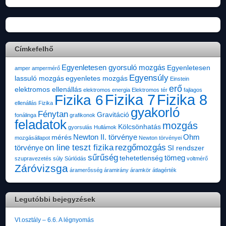
Címkefelhő
Egyenletesen gyorsuló mozgás
Egyenletesen
amper
ampermérő
Egyensúly
lassuló mozgás
egyenletes mozgás
Einstein
erő
elektromos ellenállás
elektromos energia
Elektromos tér
fajlagos
Fizika 7
Fizika 8
Fizika 6
ellenállás
Fizika
gyakorló
Fénytan
Gravitáció
fonálinga
grafikonok
feladatok
mozgás
Kölcsönhatás
gyorsulás
Hullámok
Newton II. törvénye
Ohm
mérés
mozgásállapot
Newton törvényei
on line teszt fizika
rezgőmozgás
törvénye
SI rendszer
sűrűség
tömeg
tehetetlenség
szupravezetés
súly
Súrlódás
voltmérő
Záróvizsga
áramerősség
áramirány
áramkör
átlagérték
Legutóbbi bejegyzések
VI.osztály – 6.6. A légnyomás