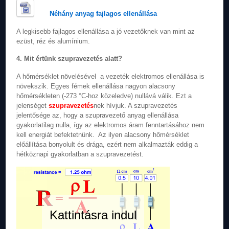
Néhány anyag fajlagos ellenállása
A legkisebb fajlagos ellenállása a jó vezetőknek van mint az
ezüst, réz és alumínium.
4. Mit értünk szupravezetés alatt?
A hőmérséklet növelésével a vezeték elektromos ellenállása is
növekszik. Egyes fémek ellenállása nagyon alacsony
hőmérsékleten (-273 °C-hoz közeledve) nullává válik. Ezt a
jelenséget
szupravezetés
nek hívjuk. A szupravezetés
jelentősége az, hogy a szupravezető anyag ellenállása
gyakorlatilag nulla, így az elektromos áram fenntartásához nem
kell energiát befektetnünk. Az ilyen alacsony hőmérséklet
előállítása bonyolult és drága, ezért nem alkalmazták eddig a
hétköznapi gyakorlatban a szupravezetést.
Kattintásra indul