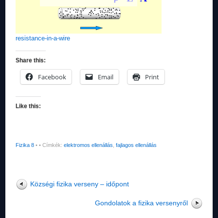
resistance-in-a-wire
Share this:
Facebook
Email
Print
Like this:
Fizika 8
•
• Címkék:
elektromos ellenállás
,
fajlagos ellenállás
Községi fizika verseny – időpont
Gondolatok a fizika versenyről