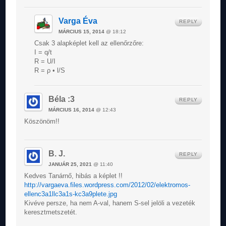
Varga Éva
REPLY
MÁRCIUS 15, 2014
@ 18:12
Csak 3 alapképlet kell az ellenőrzőre:
I = q/t
R = U/I
R = ρ • l/S
Béla :3
REPLY
MÁRCIUS 16, 2014
@ 12:43
Köszönöm!!
B. J.
REPLY
JANUÁR 25, 2021
@ 11:40
Kedves Tanárnő, hibás a képlet !!
http://vargaeva.files.wordpress.com/2012/02/elektromos-
ellenc3a1llc3a1s-kc3a9plete.jpg
Kivéve persze, ha nem A-val, hanem S-sel jelöli a vezeték
keresztmetszetét.