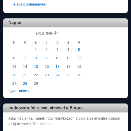
Feladatgyűjtemények
Naptár
2012. február
h
K
s
c
p
s
v
1
2
3
4
5
6
7
8
9
10
11
12
13
14
15
16
17
18
19
20
21
22
23
24
25
26
27
28
29
« jan
márc »
Iratkozzon fel e-mail címével a Blogra
Adja meg e-mail címét, hogy feliratkozzon a blogra és értesítést kapjon
az új üzenetekről e-mailben.