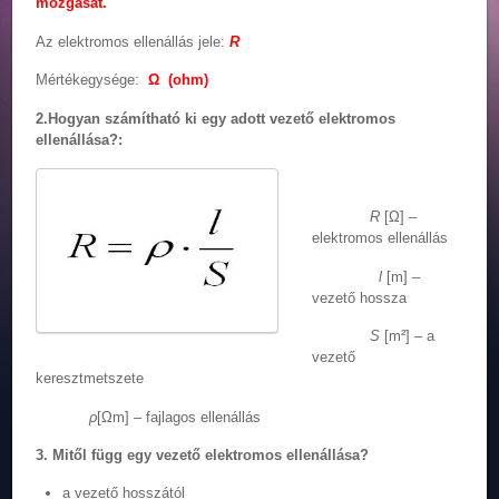
mozgását.
Az elektromos ellenállás jele:
R
Mértékegysége:
Ω (ohm)
2.Hogyan számítható ki egy adott vezető elektromos
ellenállása?:
R
[Ω] –
elektromos ellenállás
l
[m] –
vezető hossza
S
[m²] – a
vezető
keresztmetszete
ρ
[Ωm] – fajlagos ellenállás
3. Mitől függ egy vezető elektromos ellenállása?
a vezető hosszától