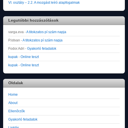
VI. osztály – 2.2. A mozgást leíró alapfogalmak
Legutóbbi hozzászólások
varga.eva
-
A titokzatos pí szám napja
P.istvan
-
A titokzatos pí szám napja
Fodor.Adri
-
Gyakorló feladatok
kupak
-
Online teszt
kupak
-
Online teszt
Oldalak
Home
About
Ellenőrzők
Gyakorló feladatok
Linktár