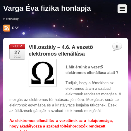
Varga Éva fizika honlapja
e-learning
RSS
VIII.osztály – 4.6. A vezető
FEBR
6
27
elektromos ellenállása
2012
1.Mit értünk a vezető
elektromos ellenállása alatt ?
Tudjuk, hogy a fémekben az
elektromos áram a szabad
elektronok rendezett mozgása. A
mozgás az elektromos tér hatására jön létre. Mozgásuk során az
elektronok egymásba és a kristályrács ionjaiba ütköznek. Ezek
az ütközések gátolják a szabad elektronok mozgását.
Az elektromos ellenállás a vezetőnek az a tulajdonsága,
hogy akadályozza a szabad töltéshordozók rendezett