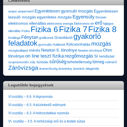
Címkefelhő
Egyenletesen gyorsuló mozgás
Egyenletesen
amper
ampermérő
Egyensúly
lassuló mozgás
egyenletes mozgás
Einstein
erő
elektromos ellenállás
elektromos energia
Elektromos tér
fajlagos
Fizika 7
Fizika 8
Fizika 6
ellenállás
Fizika
gyakorló
Fénytan
Gravitáció
fonálinga
grafikonok
feladatok
mozgás
Kölcsönhatás
gyorsulás
Hullámok
Newton II. törvénye
Ohm
mérés
mozgásállapot
Newton törvényei
on line teszt fizika
rezgőmozgás
törvénye
SI rendszer
sűrűség
tömeg
tehetetlenség
szupravezetés
súly
Súrlódás
voltmérő
Záróvizsga
áramerősség
áramirány
áramkör
átlagérték
Legutóbbi bejegyzések
VI.osztály – 6.6. A légnyomás
VI.osztály – 6.5. A közlekedő edények
VI.osztály – 6.3. A hidrosztatikai nyomás
VI. osztály – 3.5. A nehézségi erő és a testek súlya