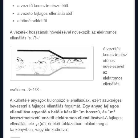
a vezető keresztmetszetétől
a vezető fajlagos ellenállásától
a hőmérséklettől
A vezeték hosszának növelésével növekszik az elektromos
ellenállás is.
R~l
A vezeték
keresztmetsz
etének
növelésével
az
elektromos
ellenállás
csökken.
R
~1/
S
.
A különféle anyagok különböző ellenállásúak, ezért szükséges
bevezetni a fajlagos ellenállás fogalmát.
Egy anyag fajlagos
ellenállása egyenlő a belőle készült 1m hosszú, és 1m²
keresztmetszetű vezető elektromos ellenállásával.
A fajlagos
ellenállás jele:
ρ
(ró), értékét táblázatban találod meg a
tankönyvben, vagy ide kattintva: