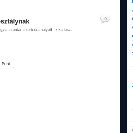
0
osztálynak
yis szerdán szerb óra helyett fizika lesz.
Print