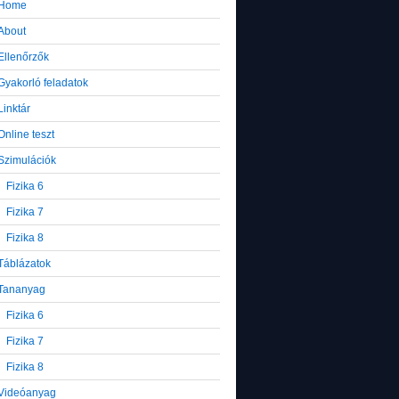
Home
About
Ellenőrzők
Gyakorló feladatok
Linktár
Online teszt
Szimulációk
Fizika 6
Fizika 7
Fizika 8
Táblázatok
Tananyag
Fizika 6
Fizika 7
Fizika 8
Videóanyag