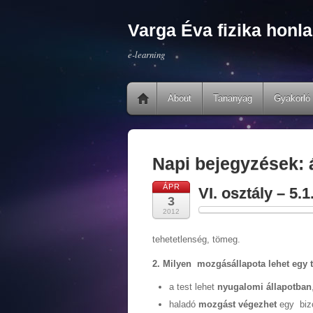
Varga Éva fizika honla
e-learning
About
Tananyag
Gyakorló 
Napi bejegyzések:
ÁPR
VI. osztály – 5.
3
2012
tehetetlenség, tömeg.
2. Milyen mozgásállapota lehet egy 
a test lehet
nyugalomi állapotban
haladó
mozgást végezhet
egy bi