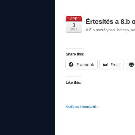
ÁPR
Értesítés a 8.b 
3
2012
A 8.b osztályban holnap, vag
Share this:
Facebook
Email
Like this:
Általános információk
•