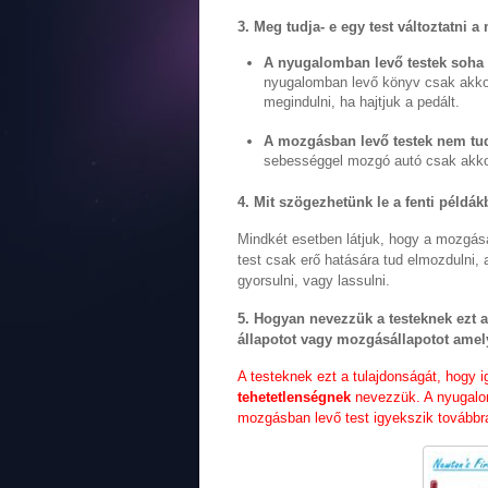
3. Meg tudja- e egy test változtatni
A nyugalomban levő testek soh
nyugalomban levő könyv csak akkor 
megindulni, ha hajtjuk a pedált.
A mozgásban levő testek nem tu
sebességgel mozgó autó csak akkor
4. Mit szögezhetünk le a fenti példák
Mindkét esetben látjuk, hogy a mozgás
test csak erő hatására tud elmozdulni,
gyorsulni, vagy lassulni.
5. Hogyan nevezzük a testeknek ezt 
állapotot vagy mozgásállapotot ame
A testeknek ezt a tulajdonságát, hogy
tehetetlenségnek
nevezzük. A nyugalom
mozgásban levő test igyekszik továbbr