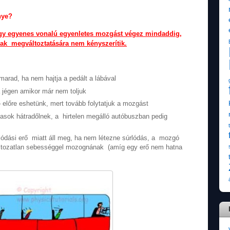
nye?
gy egyenes vonalú egyenletes mozgást végez mindaddig,
ak megváltoztatására nem kényszerítik.
arad, ha nem hajtja a pedált a lábával
 jégen amikor már nem toljuk
– előre eshetünk, mert tovább folytatjuk a mozgást
tasok hátradőlnek, a hirtelen megálló autóbuszban pedig
lódási erő miatt áll meg, ha nem létezne súrlódás, a mozgó
áltozatlan sebességgel mozognának (amíg egy erő nem hatna