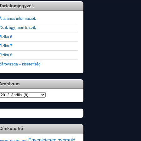
Tartalomjegyzék
Általános információk
Csak úgy, mert tetszik…
Fizika 6
Fizika 7
Fizika 8
Záróvizsga – kisérettségi
Archívum
Archívum
Címkefelhő
Egyenletesen gyorsuló
amper
ampermérő