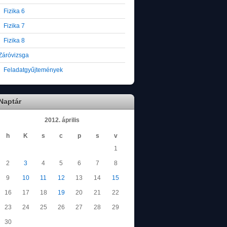
Fizika 6
Fizika 7
Fizika 8
Záróvizsga
Feladatgyűjtemények
Naptár
2012. április
h
K
s
c
p
s
v
1
2
3
4
5
6
7
8
9
10
11
12
13
14
15
16
17
18
19
20
21
22
23
24
25
26
27
28
29
30