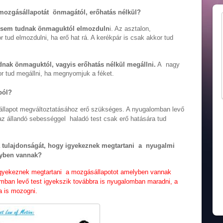
 a mozgásállapotát önmagától, erőhatás nélkül?
a sem tudnak önmaguktól elmozduln
i. Az asztalon,
tud elmozdulni, ha erő hat rá. A kerékpár is csak akkor tud
dnak önmaguktól, vagyis erőhatás
nélkül megállni.
A nagy
 tud megállni, ha megnyomjuk a féket.
ból?
állapot megváltoztatásához erő szükséges. A nyugalomban levő
 az állandó sebességgel haladó test csak erő hatására tud
a tulajdonságát, hogy igyekeznek megtartani a nyugalmi
lyben vannak?
 igyekeznek megtartani a mozgásállapotot amelyben vannak
ban levő test igyekszik továbbra is nyugalomban maradni, a
a is mozogni.