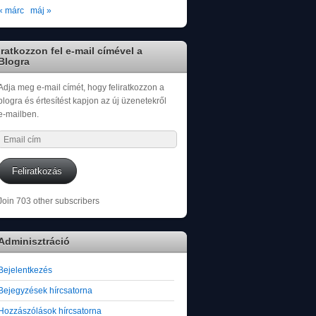
« márc
máj »
Iratkozzon fel e-mail címével a
Blogra
Adja meg e-mail címét, hogy feliratkozzon a
blogra és értesítést kapjon az új üzenetekről
e-mailben.
Email
cím
Feliratkozás
Join 703 other subscribers
Adminisztráció
Bejelentkezés
Bejegyzések hírcsatorna
Hozzászólások hírcsatorna