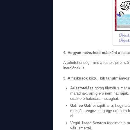
4. Hogyan nevezhető másként a teste
A tehetetlenség, mint a testek jellem
inerciónak is.
5.
A fizikusok közül kik tanulmányozt
Arisztotelész
görög filozófus már a
maradnak, amíg erő nem hat rájuk. 
csak erő hatására mozoghat.
Galileo Galilei
rájött arra, hogy a
mozgást végez míg egy erő nem hat
el.
Végül
Isaac
Newton
fogalmazta me
vált ismertté.