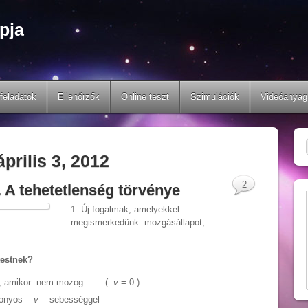
pja
feladatok
Ellenőrzők
Online teszt
Szimulációk
Videóanyag
április 3, 2012
2
1. A tehetetlenség törvénye
1. Új fogalmak, amelyekkel
megismerkedünk: mozgásállapot,
testnek?
, amikor nem mozog (
v
= 0 )
zonyos
v
sebességgel