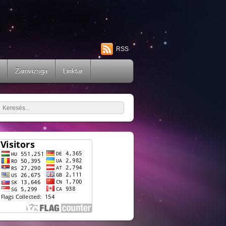
RSS
Záróvizsga
Linktár