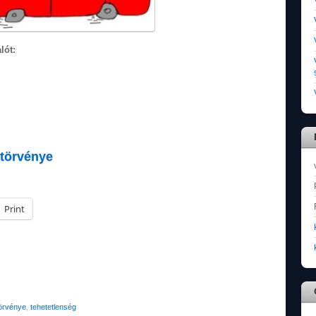
lót:
 törvénye
Print
törvénye
,
tehetetlenség