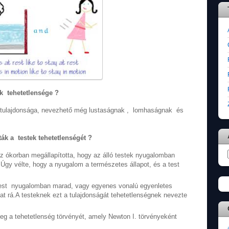
k tehetetlensége ?
ző tulajdonsága, nevezhető még lustaságnak , lomhaságnak és
ák a testek tehetetlenségét ?
z ókorban megállapította, hogy az álló testek nyugalomban
Úgy vélte, hogy a nyugalom a természetes állapot, és a test
 test nyugalomban marad, vagy egyenes vonalú egyenletes
 rá.A testeknek ezt a tulajdonságát tehetetlenségnek nevezte
g a tehetetlenség törvényét, amely Newton I. törvényeként