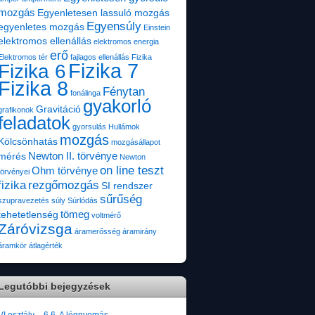
mozgás
Egyenletesen lassuló mozgás
Egyensúly
egyenletes mozgás
Einstein
elektromos ellenállás
elektromos energia
erő
Elektromos tér
fajlagos ellenállás
Fizika
Fizika 7
Fizika 6
Fizika 8
Fénytan
fonálinga
gyakorló
Gravitáció
grafikonok
feladatok
gyorsulás
Hullámok
mozgás
Kölcsönhatás
mozgásállapot
Newton II. törvénye
mérés
Newton
on line teszt
Ohm törvénye
törvényei
fizika
rezgőmozgás
SI rendszer
sűrűség
szupravezetés
súly
Súrlódás
tömeg
tehetetlenség
voltmérő
Záróvizsga
áramerősség
áramirány
áramkör
átlagérték
Legutóbbi bejegyzések
VI.osztály – 6.6. A légnyomás