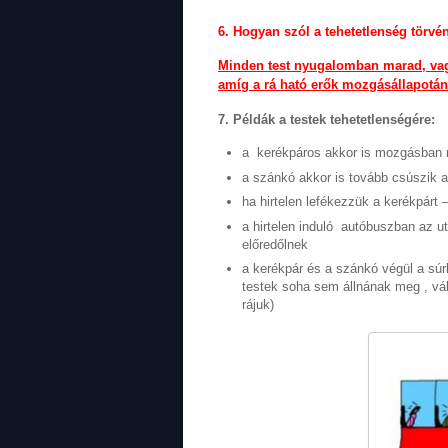
6. Hogyan szól a tehetetlenség törvé
Minden test nyugalomban marad, va
amíg a rá ható erők mozgásállapotán
7. Példák a testek tehetetlenségére:
a kerékpáros akkor is mozgásban m
a szánkó akkor is tovább csúszik a
ha hirtelen lefékezzük a kerékpárt 
a hirtelen induló autóbuszban az u
előredőlnek
a kerékpár és a szánkó végül a súr
testek soha sem állnának meg , v
rájuk)