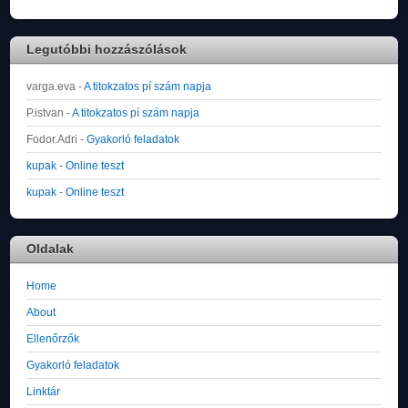
Legutóbbi hozzászólások
varga.eva
-
A titokzatos pí szám napja
P.istvan
-
A titokzatos pí szám napja
Fodor.Adri
-
Gyakorló feladatok
kupak
-
Online teszt
kupak
-
Online teszt
Oldalak
Home
About
Ellenőrzők
Gyakorló feladatok
Linktár