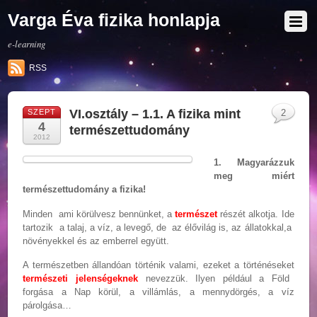
Varga Éva fizika honlapja
e-learning
RSS
VI.osztály – 1.1. A fizika mint
SZEPT
2
4
természettudomány
2012
1. Magyarázzuk
meg miért
természettudomány a fizika!
Minden ami körülvesz bennünket, a
természet
részét alkotja. Ide
tartozik a talaj, a víz, a levegő, de az élővilág is, az állatokkal,a
növényekkel és az emberrel együtt.
A természetben állandóan történik valami, ezeket a történéseket
természeti jelenségeknek
nevezzük. Ilyen például a Föld
forgása a Nap körül, a villámlás, a mennydörgés, a víz
párolgása…