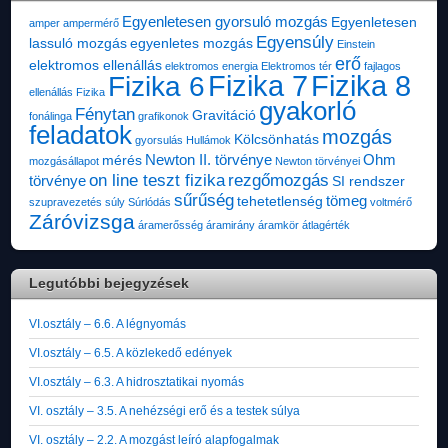
Egyenletesen gyorsuló mozgás
Egyenletesen
amper
ampermérő
Egyensúly
lassuló mozgás
egyenletes mozgás
Einstein
erő
elektromos ellenállás
elektromos energia
Elektromos tér
fajlagos
Fizika 7
Fizika 8
Fizika 6
ellenállás
Fizika
gyakorló
Fénytan
Gravitáció
fonálinga
grafikonok
feladatok
mozgás
Kölcsönhatás
gyorsulás
Hullámok
Newton II. törvénye
Ohm
mérés
mozgásállapot
Newton törvényei
on line teszt fizika
rezgőmozgás
törvénye
SI rendszer
sűrűség
tömeg
tehetetlenség
szupravezetés
súly
Súrlódás
voltmérő
Záróvizsga
áramerősség
áramirány
áramkör
átlagérték
Legutóbbi bejegyzések
VI.osztály – 6.6. A légnyomás
VI.osztály – 6.5. A közlekedő edények
VI.osztály – 6.3. A hidrosztatikai nyomás
VI. osztály – 3.5. A nehézségi erő és a testek súlya
VI. osztály – 2.2. A mozgást leíró alapfogalmak