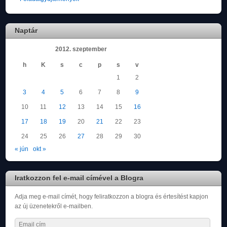
Naptár
2012. szeptember
h
K
s
c
p
s
v
1
2
3
4
5
6
7
8
9
10
11
12
13
14
15
16
17
18
19
20
21
22
23
24
25
26
27
28
29
30
« jún
okt »
Iratkozzon fel e-mail címével a Blogra
Adja meg e-mail címét, hogy feliratkozzon a blogra és értesítést kapjon
az új üzenetekről e-mailben.
Email