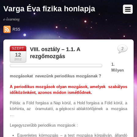
Varga Éva fizika honlapja
e-learning
RSS
VIII. osztály – 1.1. A
SZEPT
2
12
rezgőmozgás
2012
1.
Milyen
mozgásokat nevezünk periodikus mozgásnak ?
A periodikus mozgások olyan mozgások, amelyek szabályos
időközönként, azonos módon ismétlődnek.
Példa: a Föld forgása a Nap körül, a Hold forgása a Föld körül, a
körhinta, az óramutató, a gépkocsi ablaktörlőjének a mozgása
…
Legegyszerűbb periodikus mozgások :
Egyenletes körmozgás – a test mozgása körpályán, állandó