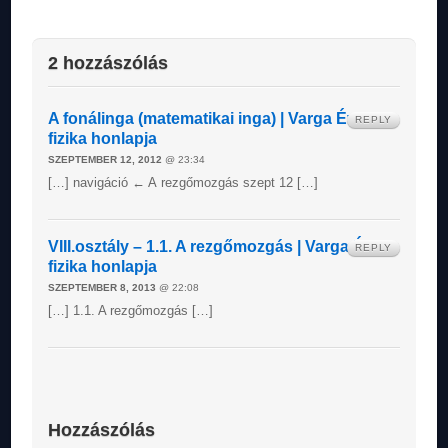
2 hozzászólás
A fonálinga (matematikai inga) | Varga Éva
REPLY
fizika honlapja
SZEPTEMBER 12, 2012
@ 23:34
[…] navigáció ← A rezgőmozgás szept 12 […]
VIII.osztály – 1.1. A rezgőmozgás | Varga Éva
REPLY
fizika honlapja
SZEPTEMBER 8, 2013
@ 22:08
[…] 1.1. A rezgőmozgás […]
Hozzászólás