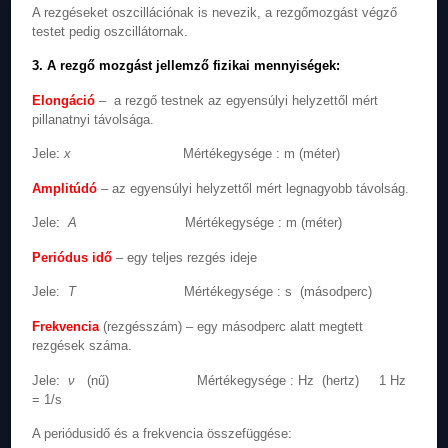
A rezgéseket oszcillációnak is nevezik, a rezgőmozgást végző
testet pedig oszcillátornak.
3. A rezgő mozgást jellemző fizikai mennyiségek:
Elongáció
– a rezgő testnek az egyensúlyi helyzettől mért
pillanatnyi távolsága.
Jele:
x
Mértékegysége : m (méter)
Amplitúdó
– az egyensúlyi helyzettől mért legnagyobb távolság.
Jele:
A
Mértékegysége : m (méter)
Periódus idő
– egy teljes rezgés ideje
Jele:
T
Mértékegysége : s (másodperc)
Frekvencia
(rezgésszám) – egy másodperc alatt megtett
rezgések száma.
Jele:
ν
(nű) Mértékegysége : Hz (hertz) 1 Hz
= 1/s
A periódusidő és a frekvencia összefüggése: