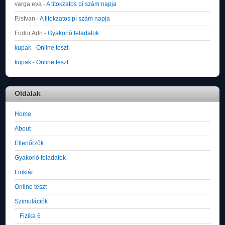
varga.eva
-
A titokzatos pí szám napja
P.istvan
-
A titokzatos pí szám napja
Fodor.Adri
-
Gyakorló feladatok
kupak
-
Online teszt
kupak
-
Online teszt
Oldalak
Home
About
Ellenőrzők
Gyakorló feladatok
Linktár
Online teszt
Szimulációk
Fizika 6