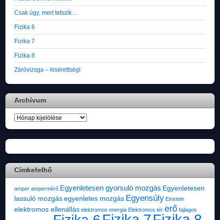
Csak úgy, mert tetszik…
Fizika 6
Fizika 7
Fizika 8
Záróvizsga – kisérettségi
Archívum
Archívum
Címkefelhő
Egyenletesen gyorsuló mozgás
Egyenletesen
amper
ampermérő
Egyensúly
lassuló mozgás
egyenletes mozgás
Einstein
erő
elektromos ellenállás
elektromos energia
Elektromos tér
fajlagos
Fizika 7
Fizika 8
Fizika 6