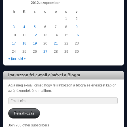
2012. szeptember
h
K
s
c
p
s
v
1
2
3
4
5
6
7
8
9
10
11
12
13
14
15
16
17
18
19
20
21
22
23
24
25
26
27
28
29
30
« jún
okt »
Iratkozzon fel e-mail címével a Blogra
Adja meg e-mail címét, hogy feliratkozzon a blogra és értesítést kapjon
az új üzenetekről e-mailben.
Email
cím
Feliratkozás
Join 703 other subscribers