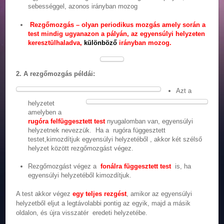
sebességgel, azonos irányban mozog
Rezgőmozgás – olyan periodikus mozgás amely során a
test mindig ugyanazon a pályán, az egyensúlyi helyzeten
keresztülhaladva,
különböző
irányban mozog.
2. A rezgőmozgás példái:
Azt a
helyzetet
amelyben a
rugóra felfüggesztett test
nyugalomban van, egyensúlyi
helyzetnek nevezzük. Ha a rugóra függesztett
testet,kimozdítjuk egyensúlyi helyzetéből , akkor két szélső
helyzet között rezgőmozgást végez.
Rezgőmozgást végez a
fonálra függesztett test
is, ha
egyensúlyi helyzetéből kimozdítjuk.
A test akkor végez
egy teljes rezgést
, amikor az egyensúlyi
helyzetből eljut a legtávolabbi pontig az egyik, majd a másik
oldalon, és újra visszatér eredeti helyzetébe.