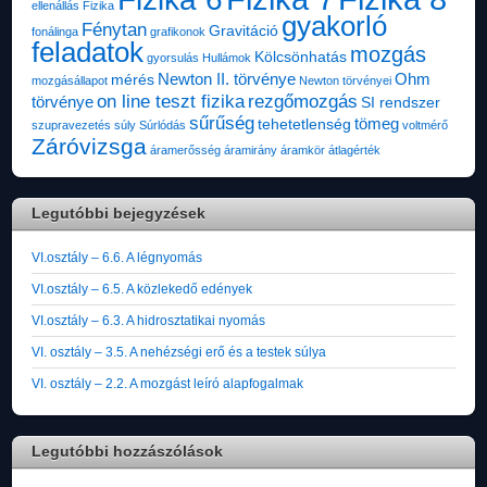
ellenállás
Fizika
gyakorló
Fénytan
Gravitáció
fonálinga
grafikonok
feladatok
mozgás
Kölcsönhatás
gyorsulás
Hullámok
Newton II. törvénye
Ohm
mérés
mozgásállapot
Newton törvényei
on line teszt fizika
rezgőmozgás
törvénye
SI rendszer
sűrűség
tömeg
tehetetlenség
szupravezetés
súly
Súrlódás
voltmérő
Záróvizsga
áramerősség
áramirány
áramkör
átlagérték
Legutóbbi bejegyzések
VI.osztály – 6.6. A légnyomás
VI.osztály – 6.5. A közlekedő edények
VI.osztály – 6.3. A hidrosztatikai nyomás
VI. osztály – 3.5. A nehézségi erő és a testek súlya
VI. osztály – 2.2. A mozgást leíró alapfogalmak
Legutóbbi hozzászólások