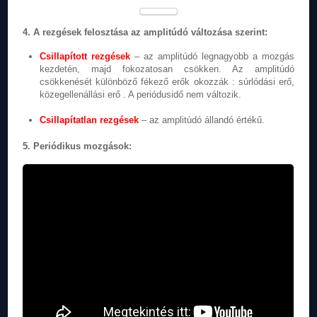
4. A rezgések felosztása az amplitúdó változása szerint:
Csillapított rezgések
– az amplitúdó legnagyobb a mozgás
kezdetén, majd fokozatosan csökken. Az amplitúdó
csökkenését különböző fékező erők okozzák : súrlódási erő,
közegellenállási erő . A periódusidő nem változik.
Csillapítatlan rezgések
– az amplitúdó állandó értékű.
5. Periódikus mozgások: