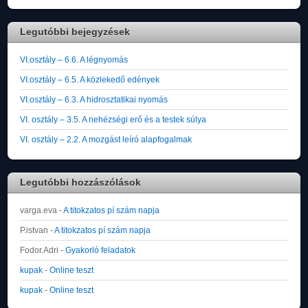
Legutóbbi bejegyzések
VI.osztály – 6.6. A légnyomás
VI.osztály – 6.5. A közlekedő edények
VI.osztály – 6.3. A hidrosztatikai nyomás
VI. osztály – 3.5. A nehézségi erő és a testek súlya
VI. osztály – 2.2. A mozgást leíró alapfogalmak
Legutóbbi hozzászólások
varga.eva
-
A titokzatos pí szám napja
P.istvan
-
A titokzatos pí szám napja
Fodor.Adri
-
Gyakorló feladatok
kupak
-
Online teszt
kupak
-
Online teszt