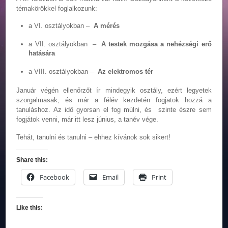
témakörökkel foglalkozunk:
a VI. osztályokban –
A mérés
a VII. osztályokban –
A testek mozgása a nehézségi erő
hatására
a VIII. osztályokban –
Az elektromos tér
Január végén ellenőrzőt ír mindegyik osztály, ezért legyetek
szorgalmasak, és már a félév kezdetén fogjatok hozzá a
tanuláshoz. Az idő gyorsan el fog múlni, és szinte észre sem
fogjátok venni, már itt lesz június, a tanév vége.
Tehát, tanulni és tanulni – ehhez kívánok sok sikert!
Share this:
Facebook
Email
Print
Like this: