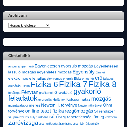
Archívum
Archívum
Címkefelhő
Egyenletesen gyorsuló mozgás
Egyenletesen
amper
ampermérő
Egyensúly
lassuló mozgás
egyenletes mozgás
Einstein
erő
elektromos ellenállás
elektromos energia
Elektromos tér
fajlagos
Fizika 7
Fizika 8
Fizika 6
ellenállás
Fizika
gyakorló
Fénytan
Gravitáció
fonálinga
grafikonok
feladatok
mozgás
Kölcsönhatás
gyorsulás
Hullámok
Newton II. törvénye
Ohm
mérés
mozgásállapot
Newton törvényei
on line teszt fizika
rezgőmozgás
törvénye
SI rendszer
sűrűség
tömeg
tehetetlenség
szupravezetés
súly
Súrlódás
voltmérő
Záróvizsga
áramerősség
áramirány
áramkör
átlagérték