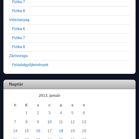
Fizika 7
Fizika 8
Videóanyag
Fizika 6
Fizika 7
Fizika 8
Záróvizsga
Feladatgyűjtemények
Naptár
2013. január
h
K
s
c
p
s
v
1
2
3
4
5
6
7
8
9
10
11
12
13
14
15
16
17
18
19
20