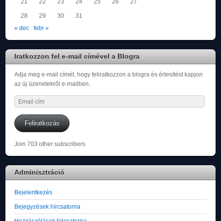
21
22
23
24
25
26
27
28
29
30
31
« dec
febr »
Iratkozzon fel e-mail címével a Blogra
Adja meg e-mail címét, hogy feliratkozzon a blogra és értesítést kapjon
az új üzenetekről e-mailben.
Email
cím
Feliratkozás
Join 703 other subscribers
Adminisztráció
Bejelentkezés
Bejegyzések hírcsatorna
Hozzászólások hírcsatorna