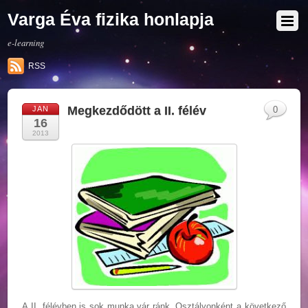
Varga Éva fizika honlapja
e-learning
RSS
Megkezdődött a II. félév
JAN
0
16
2013
A II. félévben is sok munka vár ránk. Osztályonként a következő