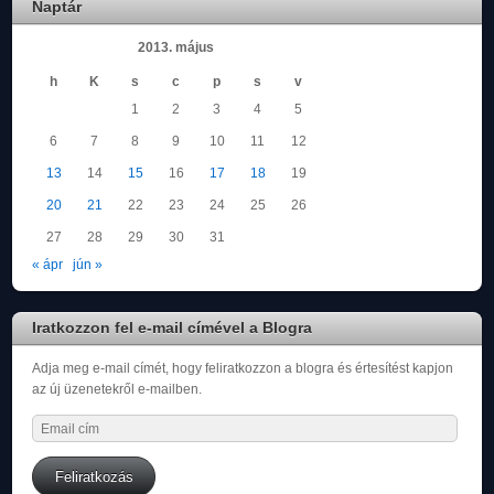
Naptár
2013. május
h
K
s
c
p
s
v
1
2
3
4
5
6
7
8
9
10
11
12
13
14
15
16
17
18
19
20
21
22
23
24
25
26
27
28
29
30
31
« ápr
jún »
Iratkozzon fel e-mail címével a Blogra
Adja meg e-mail címét, hogy feliratkozzon a blogra és értesítést kapjon
az új üzenetekről e-mailben.
Email
cím
Feliratkozás