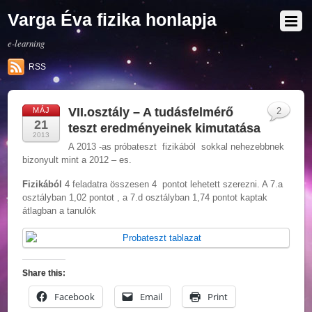
Varga Éva fizika honlapja
e-learning
RSS
VII.osztály – A tudásfelmérő
MÁJ
2
21
teszt eredményeinek kimutatása
2013
A 2013 -as próbateszt fizikából sokkal nehezebbnek
bizonyult mint a 2012 – es.
Fizikából
4 feladatra összesen 4 pontot lehetett szerezni. A 7.a
osztályban 1,02 pontot , a 7.d osztályban 1,74 pontot kaptak
átlagban a tanulók
Share this:
Facebook
Email
Print