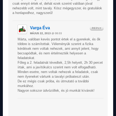
csak ennyit értek el, dehát ezek szerint valóban jóval
nehezebb volt, mint tavaly. Kösz mégegyszer, és gratulálok
a honlapodhoz, nagyszerű!
Varga Éva
REPLY
MÁJUS 22, 2013
@ 08:03
Márta, valóban kevés pontot értek el a gyerekek, és ők
többre is számítottak. Véleményük szerint a fizika
kérdések nem voltak nehezek, ami annyit jelent, hogy
becsapódtak, és nem értelmezték helyesen a
feladatokat.
Főleg a 2. feladatnát tévedtek, 2,5h helyett, 2h 30 percet
írtak, ami a javítókulcs szerint nem volt elfogadhatö.
Minden esetre, nem voltak nehezek a feladatok, csak
nem ilyeneket vártunk a tavalyi próbateszt után.
De ez mégis csak próba, és útmutató a további
munkához.
Nagyon sokszor üdvózóllek, és jó munkát kívánok!