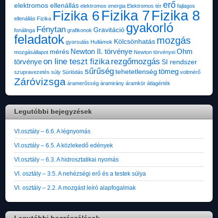
erő
elektromos ellenállás
elektromos energia
Elektromos tér
fajlagos
Fizika 7
Fizika 8
Fizika 6
ellenállás
Fizika
gyakorló
Fénytan
Gravitáció
fonálinga
grafikonok
feladatok
mozgás
Kölcsönhatás
gyorsulás
Hullámok
Newton II. törvénye
Ohm
mérés
mozgásállapot
Newton törvényei
on line teszt fizika
rezgőmozgás
törvénye
SI rendszer
sűrűség
tömeg
tehetetlenség
szupravezetés
súly
Súrlódás
voltmérő
Záróvizsga
áramerősség
áramirány
áramkör
átlagérték
Legutóbbi bejegyzések
VI.osztály – 6.6. A légnyomás
VI.osztály – 6.5. A közlekedő edények
VI.osztály – 6.3. A hidrosztatikai nyomás
VI. osztály – 3.5. A nehézségi erő és a testek súlya
VI. osztály – 2.2. A mozgást leíró alapfogalmak
Legutóbbi hozzászólások