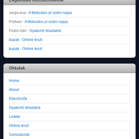
varga.eva
-
A titokzatos pí szám napja
P.istvan
-
A titokzatos pí szám napja
Fodor.Adri
-
Gyakorló feladatok
kupak
-
Online teszt
kupak
-
Online teszt
Oldalak
Home
About
Ellenőrzők
Gyakorló feladatok
Linktár
Online teszt
Szimulációk