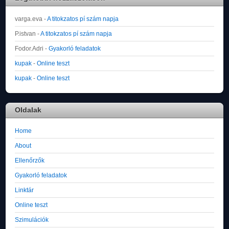
varga.eva
-
A titokzatos pí szám napja
P.istvan
-
A titokzatos pí szám napja
Fodor.Adri
-
Gyakorló feladatok
kupak
-
Online teszt
kupak
-
Online teszt
Oldalak
Home
About
Ellenőrzők
Gyakorló feladatok
Linktár
Online teszt
Szimulációk