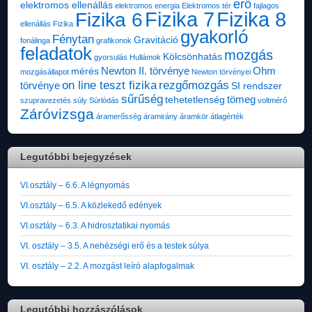
erő
elektromos ellenállás
elektromos energia
Elektromos tér
fajlagos
Fizika 7
Fizika 8
Fizika 6
ellenállás
Fizika
gyakorló
Fénytan
Gravitáció
fonálinga
grafikonok
feladatok
mozgás
Kölcsönhatás
gyorsulás
Hullámok
Newton II. törvénye
Ohm
mérés
mozgásállapot
Newton törvényei
on line teszt fizika
rezgőmozgás
törvénye
SI rendszer
sűrűség
tömeg
tehetetlenség
szupravezetés
súly
Súrlódás
voltmérő
Záróvizsga
áramerősség
áramirány
áramkör
átlagérték
Legutóbbi bejegyzések
VI.osztály – 6.6. A légnyomás
VI.osztály – 6.5. A közlekedő edények
VI.osztály – 6.3. A hidrosztatikai nyomás
VI. osztály – 3.5. A nehézségi erő és a testek súlya
VI. osztály – 2.2. A mozgást leíró alapfogalmak
Legutóbbi hozzászólások