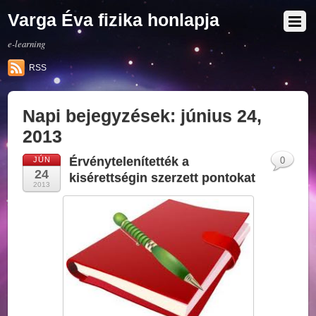
Varga Éva fizika honlapja
e-learning
RSS
Napi bejegyzések:
június 24,
2013
Érvénytelenítették a
JÚN
0
24
kisérettségin szerzett pontokat
2013