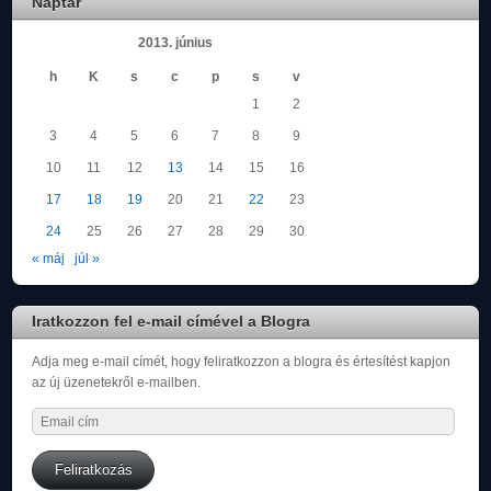
Naptár
2013. június
h
K
s
c
p
s
v
1
2
3
4
5
6
7
8
9
10
11
12
13
14
15
16
17
18
19
20
21
22
23
24
25
26
27
28
29
30
« máj
júl »
Iratkozzon fel e-mail címével a Blogra
Adja meg e-mail címét, hogy feliratkozzon a blogra és értesítést kapjon
az új üzenetekről e-mailben.
Email
cím
Feliratkozás