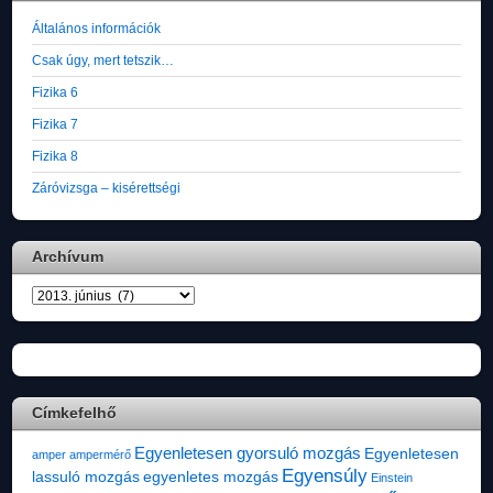
Általános információk
Csak úgy, mert tetszik…
Fizika 6
Fizika 7
Fizika 8
Záróvizsga – kisérettségi
Archívum
Archívum
Címkefelhő
Egyenletesen gyorsuló mozgás
Egyenletesen
amper
ampermérő
Egyensúly
lassuló mozgás
egyenletes mozgás
Einstein