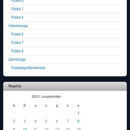
Fizika 6
Fizika 7
Fizika 8
Videóanyag
Fizika 6
Fizika 7
Fizika 8
Záróvizsga
Feladatgyűjtemények
Naptár
2013. szeptember
h
K
s
c
p
s
v
1
2
3
4
5
6
7
8
9
10
11
12
13
14
15