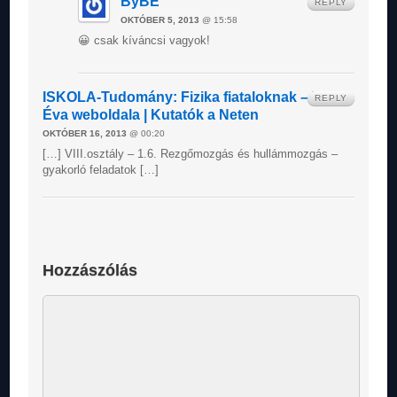
ByBE
REPLY
OKTÓBER 5, 2013
@ 15:58
😀 csak kíváncsi vagyok!
ISKOLA-Tudomány: Fizika fiataloknak – Varga
REPLY
Éva weboldala | Kutatók a Neten
OKTÓBER 16, 2013
@ 00:20
[…] VIII.osztály – 1.6. Rezgőmozgás és hullámmozgás –
gyakorló feladatok […]
Hozzászólás