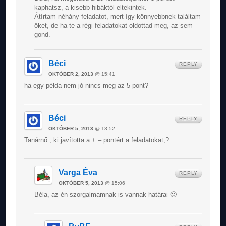
kaphatsz, a kisebb hibáktól eltekintek.
Átírtam néhány feladatot, mert így könnyebbnek találtam
őket, de ha te a régi feladatokat oldottad meg, az sem
gond.
Béci
REPLY
OKTÓBER 2, 2013
@ 15:41
ha egy példa nem jó nincs meg az 5-pont?
Béci
REPLY
OKTÓBER 5, 2013
@ 13:52
Tanárnő , ki javította a + – pontért a feladatokat,?
Varga Éva
REPLY
OKTÓBER 5, 2013
@ 15:06
Béla, az én szorgalmamnak is vannak határai 🙂