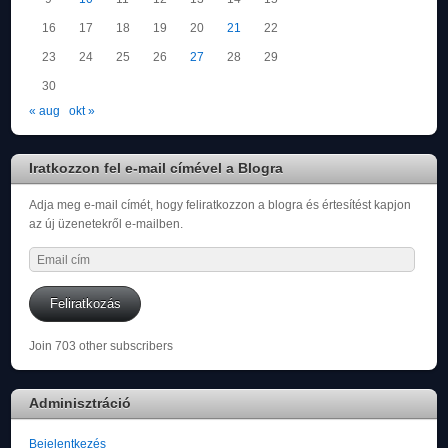
16
17
18
19
20
21
22
23
24
25
26
27
28
29
30
« aug
okt »
Iratkozzon fel e-mail címével a Blogra
Adja meg e-mail címét, hogy feliratkozzon a blogra és értesítést kapjon
az új üzenetekről e-mailben.
Email
cím
Feliratkozás
Join 703 other subscribers
Adminisztráció
Bejelentkezés