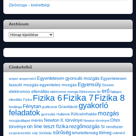
Záróvizsga – kisérettségi
Archívum
Archívum
Címkefelhő
Egyenletesen gyorsuló mozgás
Egyenletesen
amper
ampermérő
Egyensúly
lassuló mozgás
egyenletes mozgás
Einstein
erő
elektromos ellenállás
elektromos energia
Elektromos tér
fajlagos
Fizika 7
Fizika 8
Fizika 6
ellenállás
Fizika
gyakorló
Fénytan
Gravitáció
fonálinga
grafikonok
feladatok
mozgás
Kölcsönhatás
gyorsulás
Hullámok
Newton II. törvénye
Ohm
mérés
mozgásállapot
Newton törvényei
on line teszt fizika
rezgőmozgás
törvénye
SI rendszer
sűrűség
tömeg
tehetetlenség
szupravezetés
súly
Súrlódás
voltmérő