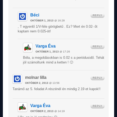
Béci
REPLY
OKTÓBER 1, 2013
@ 16:28
, T egyenlő 1/V-féle görögbetű . Ez? Mert én 0.02- őt
kaptam nem 0.025-öt!
Varga Éva
REPLY
OKTÓBER 1, 2013
@ 17:26
Béla, a megoldásokban is 0.02 s a periódusidő. Tehát
jól számoltunk mind a ketten ! 🙂
molnar lilla
REPLY
OKTÓBER 2, 2013
@ 13:56
Tanárnő az 5. feladat A részénél én mindig 2.19 et kapok!!
Varga Éva
REPLY
OKTÓBER 2, 2013
@ 14:19