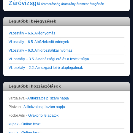
Záróvizsga
áramerősség
áramirány
áramkör
átlagérték
Legutóbbi bejegyzések
VI.osztály – 6.6. A légnyomás
VI.osztály – 6.5. A közlekedő edények
VI.osztály – 6.3. A hidrosztatikai nyomás
VI. osztály – 3.5. A nehézségi erő és a testek súlya
VI. osztály – 2.2. A mozgást leíró alapfogalmak
Legutóbbi hozzászólások
varga.eva
-
A titokzatos pí szám napja
P.istvan
-
A titokzatos pí szám napja
Fodor.Adri
-
Gyakorló feladatok
kupak
-
Online teszt
kupak
-
Online teszt