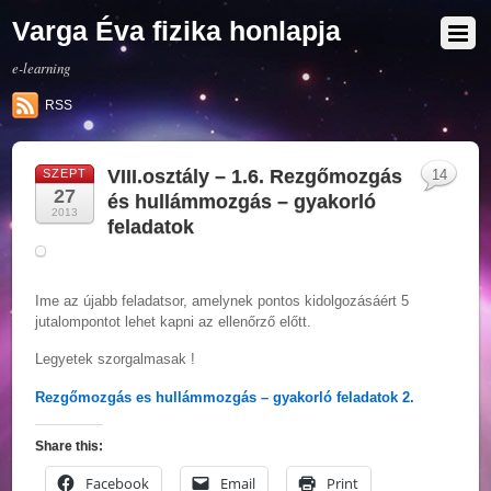
Varga Éva fizika honlapja
e-learning
RSS
VIII.osztály – 1.6. Rezgőmozgás
SZEPT
14
27
és hullámmozgás – gyakorló
2013
feladatok
Ime az újabb feladatsor, amelynek pontos kidolgozásáért 5
jutalompontot lehet kapni az ellenőrző előtt.
Legyetek szorgalmasak !
Rezgőmozgás es hullámmozgás – gyakorló feladatok 2.
Share this:
Facebook
Email
Print