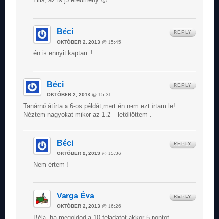
Lilla, az is jó eredmény 🙂
Béci
REPLY
OKTÓBER 2, 2013
@ 15:45
én is ennyit kaptam !
Béci
REPLY
OKTÓBER 2, 2013
@ 15:31
Tanárnő átírta a 6-os példát,mert én nem ezt írtam le!
Néztem nagyokat mikor az 1.2 – letöltöttem .
Béci
REPLY
OKTÓBER 2, 2013
@ 15:36
Nem értem !
Varga Éva
REPLY
OKTÓBER 2, 2013
@ 16:26
Béla, ha megoldod a 10 feladatot,akkor 5 pontot