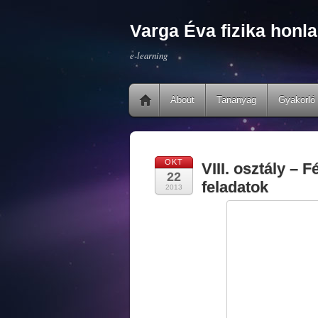
Varga Éva fizika honla
e-learning
About
Tananyag
Gyakorló 
OKT
VIII. osztály –
22
feladatok
2013