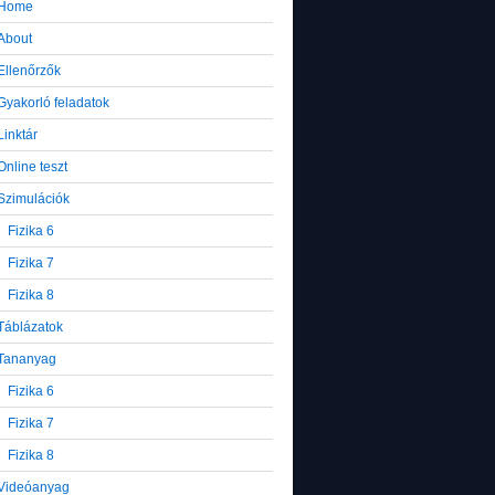
Home
About
Ellenőrzők
Gyakorló feladatok
Linktár
Online teszt
Szimulációk
Fizika 6
Fizika 7
Fizika 8
Táblázatok
Tananyag
Fizika 6
Fizika 7
Fizika 8
Videóanyag