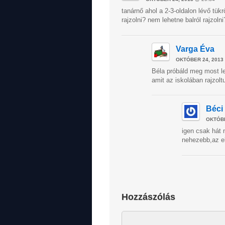
tanárnő ahol a 2-3-oldalon lévő tükr
rajzolni? nem lehetne balról rajzolni
Varga Éva
OKTÓBER 24, 2013
Béla próbáld meg most ler
amit az iskolában rajzolt
Béci
OKTÓBE
igen csak hát 
nehezebb,az el
Hozzászólás