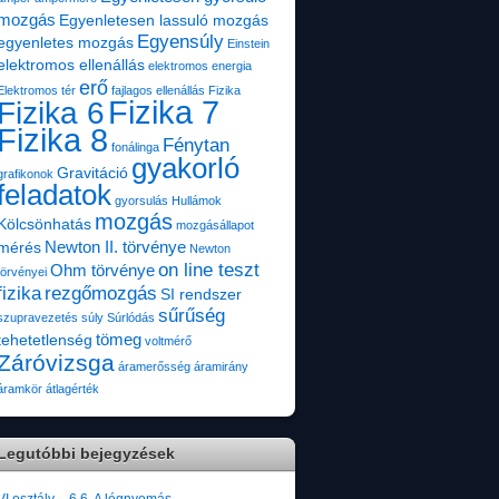
mozgás
Egyenletesen lassuló mozgás
Egyensúly
egyenletes mozgás
Einstein
elektromos ellenállás
elektromos energia
erő
Elektromos tér
fajlagos ellenállás
Fizika
Fizika 7
Fizika 6
Fizika 8
Fénytan
fonálinga
gyakorló
Gravitáció
grafikonok
feladatok
gyorsulás
Hullámok
mozgás
Kölcsönhatás
mozgásállapot
Newton II. törvénye
mérés
Newton
on line teszt
Ohm törvénye
törvényei
fizika
rezgőmozgás
SI rendszer
sűrűség
szupravezetés
súly
Súrlódás
tömeg
tehetetlenség
voltmérő
Záróvizsga
áramerősség
áramirány
áramkör
átlagérték
Legutóbbi bejegyzések
VI.osztály – 6.6. A légnyomás