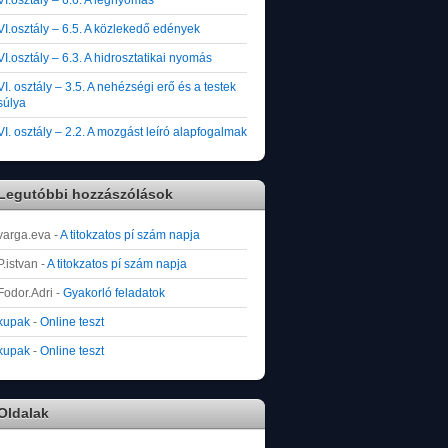
VI.osztály – 6.5. A közlekedő edények
VI.osztály – 6.3. A hidrosztatikai nyomás
VI. osztály – 3.5. A nehézségi erő és a testek
súlya
VI. osztály – 2.2. A mozgást leíró alapfogalmak
Legutóbbi hozzászólások
varga.eva
-
A titokzatos pí szám napja
P.istvan
-
A titokzatos pí szám napja
Fodor.Adri
-
Gyakorló feladatok
kupak
-
Online teszt
kupak
-
Online teszt
Oldalak