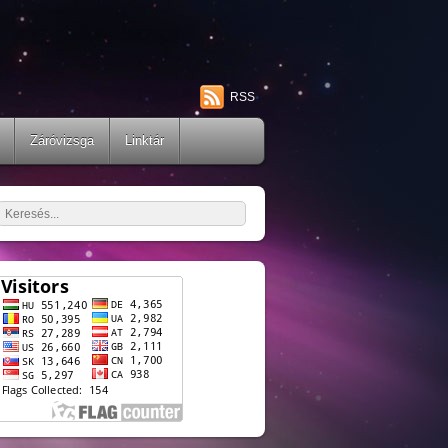
RSS
Záróvizsga
Linktár