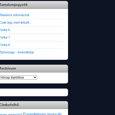
Tartalomjegyzék
Általános információk
Csak úgy, mert tetszik…
Fizika 6
Fizika 7
Fizika 8
Záróvizsga – kisérettségi
Archívum
Archívum
Címkefelhő
Egyenletesen gyorsuló
amper
ampermérő