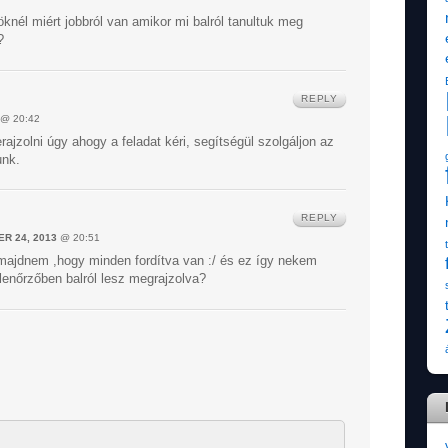
öknél miért jobbról van amikor mi balról tanultuk meg
?
REPLY
@ 20:42
ajzolni úgy ahogy a feladat kéri, segítségül szolgáljon az
unk.
REPLY
R 24, 2013
@ 20:51
majdnem ,hogy minden fordítva van :/ és ez így nekem
enőrzőben balról lesz megrajzolva?