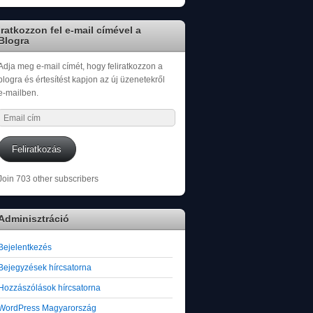
Iratkozzon fel e-mail címével a
Blogra
Adja meg e-mail címét, hogy feliratkozzon a
blogra és értesítést kapjon az új üzenetekről
e-mailben.
Email
cím
Feliratkozás
Join 703 other subscribers
Adminisztráció
Bejelentkezés
Bejegyzések hírcsatorna
Hozzászólások hírcsatorna
WordPress Magyarország