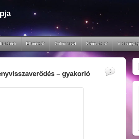
pja
feladatok
Ellenőrzők
Online teszt
Szimulációk
Videóanyag
3
 Fényvisszaverődés – gyakorló