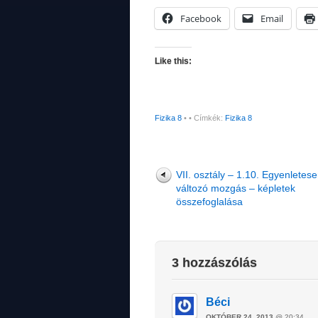
Facebook
Email
Like this:
Fizika 8
•
• Címkék:
Fizika 8
VII. osztály – 1.10. Egyenletes
változó mozgás – képletek
összefoglalása
3 hozzászólás
Béci
OKTÓBER 24, 2013
@ 20:34