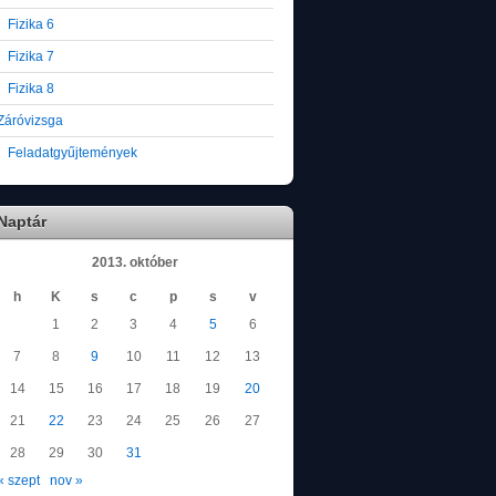
Fizika 6
Fizika 7
Fizika 8
Záróvizsga
Feladatgyűjtemények
Naptár
2013. október
h
K
s
c
p
s
v
1
2
3
4
5
6
7
8
9
10
11
12
13
14
15
16
17
18
19
20
21
22
23
24
25
26
27
28
29
30
31
« szept
nov »