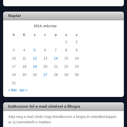
Naptár
2014. március
h
K
s
c
p
s
v
1
2
3
4
5
6
7
8
9
10
11
12
13
14
15
16
17
18
19
20
21
22
23
24
25
26
27
28
29
30
31
« febr
ápr »
Iratkozzon fel e-mail címével a Blogra
Adja meg e-mail címét, hogy feliratkozzon a blogra és értesítést kapjon
az új üzenetekről e-mailben.