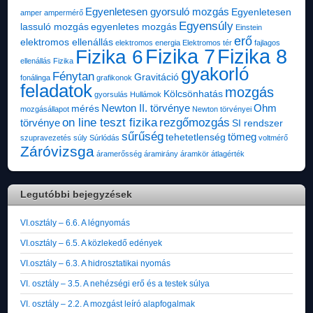
Egyenletesen gyorsuló mozgás
Egyenletesen
amper
ampermérő
Egyensúly
lassuló mozgás
egyenletes mozgás
Einstein
erő
elektromos ellenállás
elektromos energia
Elektromos tér
fajlagos
Fizika 7
Fizika 8
Fizika 6
ellenállás
Fizika
gyakorló
Fénytan
Gravitáció
fonálinga
grafikonok
feladatok
mozgás
Kölcsönhatás
gyorsulás
Hullámok
Newton II. törvénye
Ohm
mérés
mozgásállapot
Newton törvényei
on line teszt fizika
rezgőmozgás
törvénye
SI rendszer
sűrűség
tömeg
tehetetlenség
szupravezetés
súly
Súrlódás
voltmérő
Záróvizsga
áramerősség
áramirány
áramkör
átlagérték
Legutóbbi bejegyzések
VI.osztály – 6.6. A légnyomás
VI.osztály – 6.5. A közlekedő edények
VI.osztály – 6.3. A hidrosztatikai nyomás
VI. osztály – 3.5. A nehézségi erő és a testek súlya
VI. osztály – 2.2. A mozgást leíró alapfogalmak