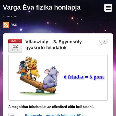
Varga Éva fizika honlapja
e-learning
RSS
VII.osztály – 3. Egyensúly –
MÁRC
0
12
gyakorló feladatok
2014
A megoldott feladatokat az ellenőrző előtt kell átadni.
Egyensúly – gyakorló feladatok 2014.