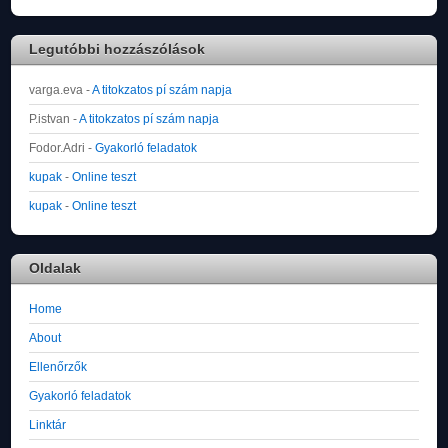
Legutóbbi hozzászólások
varga.eva
-
A titokzatos pí szám napja
P.istvan
-
A titokzatos pí szám napja
Fodor.Adri
-
Gyakorló feladatok
kupak
-
Online teszt
kupak
-
Online teszt
Oldalak
Home
About
Ellenőrzők
Gyakorló feladatok
Linktár