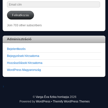
Email
cím
Feliratkozás
Join 703 other subscribers
Adminisztráció
Bejelentkezés
Bejegyzések hírcsatorna
Hozzászólások hírcsatorna
WordPress Magyarország
↑
©
Varga Éva fizika honlapja
2026
Powered by
WordPress
•
Themify WordPress Themes