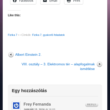
Facebook
Email
Print
Like this:
Fizika 7
•
• Címkék:
Fizika 7
,
gyakorló feladatok
Albert Einstein 2.
VIII. osztály – 3. Elektromos tér – alapfogalmak
ismétlése
Egy hozzászólás
Frey Fernanda
REPLY
JANUÁR 15, 2016
@ 16:03