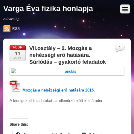
Varga Éva fizika honlapja
e-learning
RSS
VII.osztály – 2. Mozgás a
FEBR
1
11
nehézségi erő hatására.
2015
Súrlódás – gyakorló feladatok
Mozgás a nehézségi erő hatására 2015.
A kidolgozott feladatokat az ellenőrző előtt kell átadni.
Share this: