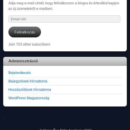
Adja meg e-mail címét, hogy feliratkozzon a blogra és értesítést kapjon
az új üzenetekről e-mailben.
Email
cím
Feliratkozás
Join 703 other subscribers
Adminisztráció
Bejelentkezés
Bejegyzések hírcsatorna
Hozzászólások hírcsatorna
WordPress Magyarország
↑