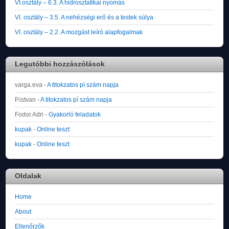
VI.osztály – 6.3. A hidrosztatikai nyomás
VI. osztály – 3.5. A nehézségi erő és a testek súlya
VI. osztály – 2.2. A mozgást leíró alapfogalmak
Legutóbbi hozzászólások
varga.eva
-
A titokzatos pí szám napja
P.istvan
-
A titokzatos pí szám napja
Fodor.Adri
-
Gyakorló feladatok
kupak
-
Online teszt
kupak
-
Online teszt
Oldalak
Home
About
Ellenőrzők