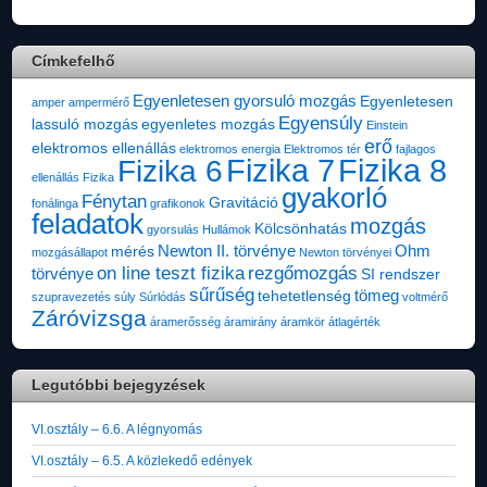
Címkefelhő
Egyenletesen gyorsuló mozgás
Egyenletesen
amper
ampermérő
Egyensúly
lassuló mozgás
egyenletes mozgás
Einstein
erő
elektromos ellenállás
elektromos energia
Elektromos tér
fajlagos
Fizika 7
Fizika 8
Fizika 6
ellenállás
Fizika
gyakorló
Fénytan
Gravitáció
fonálinga
grafikonok
feladatok
mozgás
Kölcsönhatás
gyorsulás
Hullámok
Newton II. törvénye
Ohm
mérés
mozgásállapot
Newton törvényei
on line teszt fizika
rezgőmozgás
törvénye
SI rendszer
sűrűség
tömeg
tehetetlenség
szupravezetés
súly
Súrlódás
voltmérő
Záróvizsga
áramerősség
áramirány
áramkör
átlagérték
Legutóbbi bejegyzések
VI.osztály – 6.6. A légnyomás
VI.osztály – 6.5. A közlekedő edények