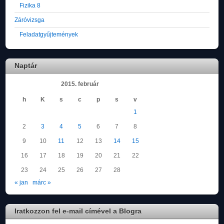
Fizika 8
Záróvizsga
Feladatgyűjtemények
Naptár
2015. február
h
K
s
c
p
s
v
1
2
3
4
5
6
7
8
9
10
11
12
13
14
15
16
17
18
19
20
21
22
23
24
25
26
27
28
« jan
márc »
Iratkozzon fel e-mail címével a Blogra