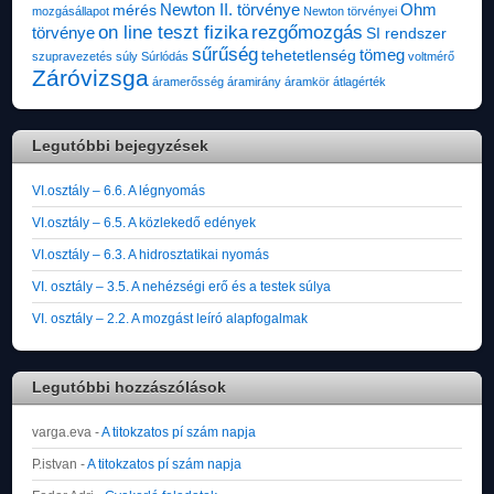
Newton II. törvénye
Ohm
mérés
mozgásállapot
Newton törvényei
on line teszt fizika
rezgőmozgás
törvénye
SI rendszer
sűrűség
tömeg
tehetetlenség
szupravezetés
súly
Súrlódás
voltmérő
Záróvizsga
áramerősség
áramirány
áramkör
átlagérték
Legutóbbi bejegyzések
VI.osztály – 6.6. A légnyomás
VI.osztály – 6.5. A közlekedő edények
VI.osztály – 6.3. A hidrosztatikai nyomás
VI. osztály – 3.5. A nehézségi erő és a testek súlya
VI. osztály – 2.2. A mozgást leíró alapfogalmak
Legutóbbi hozzászólások
varga.eva
-
A titokzatos pí szám napja
P.istvan
-
A titokzatos pí szám napja