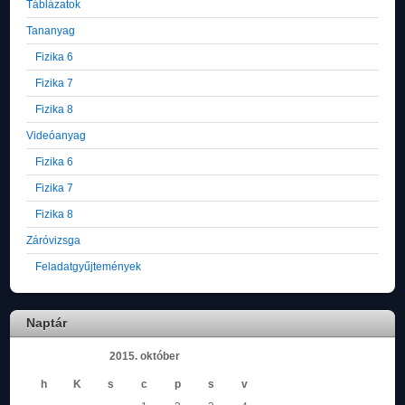
Táblázatok
Tananyag
Fizika 6
Fizika 7
Fizika 8
Videóanyag
Fizika 6
Fizika 7
Fizika 8
Záróvizsga
Feladatgyűjtemények
Naptár
2015. október
h
K
s
c
p
s
v