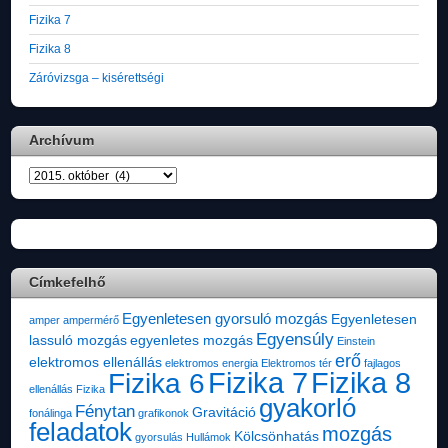
Fizika 7
Fizika 8
Záróvizsga – kisérettségi
Archívum
Archívum
Címkefelhő
Egyenletesen gyorsuló mozgás
Egyenletesen
amper
ampermérő
Egyensúly
lassuló mozgás
egyenletes mozgás
Einstein
erő
elektromos ellenállás
elektromos energia
Elektromos tér
fajlagos
Fizika 7
Fizika 8
Fizika 6
ellenállás
Fizika
gyakorló
Fénytan
Gravitáció
fonálinga
grafikonok
feladatok
mozgás
Kölcsönhatás
gyorsulás
Hullámok