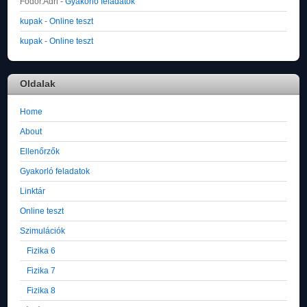
Fodor.Adri
-
Gyakorló feladatok
kupak
-
Online teszt
kupak
-
Online teszt
Oldalak
Home
About
Ellenőrzők
Gyakorló feladatok
Linktár
Online teszt
Szimulációk
Fizika 6
Fizika 7
Fizika 8