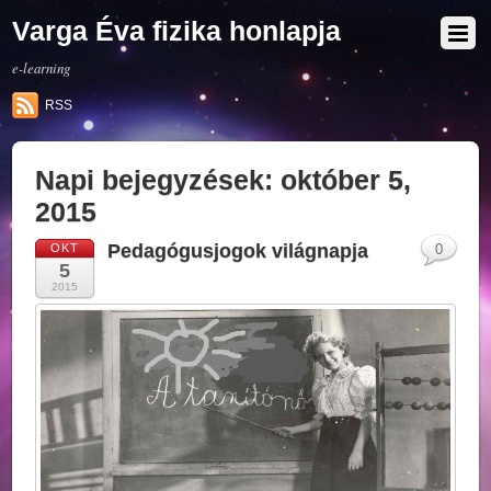
Varga Éva fizika honlapja
e-learning
RSS
Napi bejegyzések:
október 5,
2015
Pedagógusjogok világnapja
OKT
0
5
2015