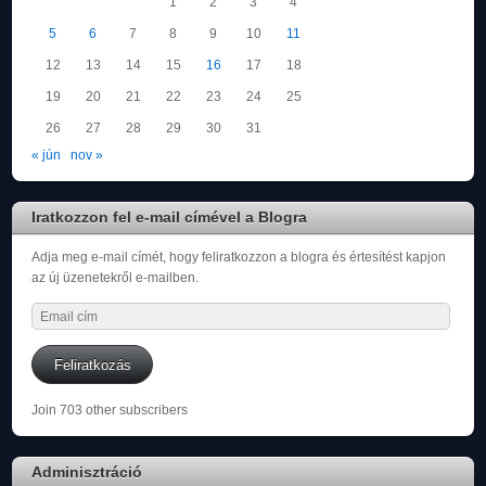
1
2
3
4
5
6
7
8
9
10
11
12
13
14
15
16
17
18
19
20
21
22
23
24
25
26
27
28
29
30
31
« jún
nov »
Iratkozzon fel e-mail címével a Blogra
Adja meg e-mail címét, hogy feliratkozzon a blogra és értesítést kapjon
az új üzenetekről e-mailben.
Email
cím
Feliratkozás
Join 703 other subscribers
Adminisztráció