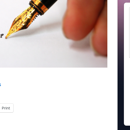
6
Print