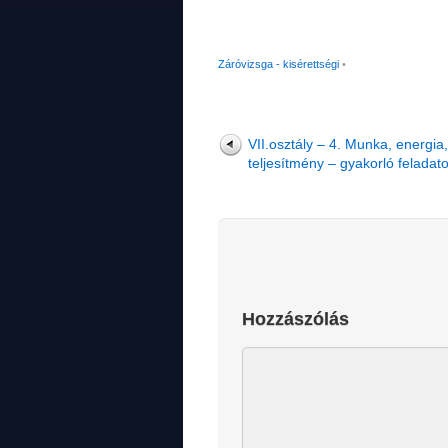
Záróvizsga - kisérettségi
•
VII.osztály – 4. Munka, energia,
teljesítmény – gyakorló feladat
Hozzászólás