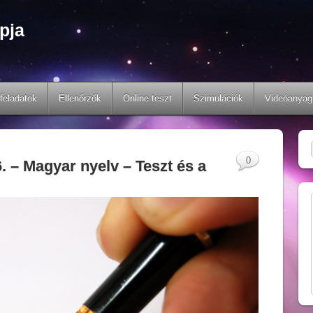
pja
feladatok
Ellenőrzők
Online teszt
Szimulációk
Videóanyag
0
. – Magyar nyelv – Teszt és a