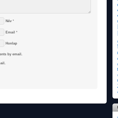
Név
*
Email
*
Honlap
ents by email.
ail.