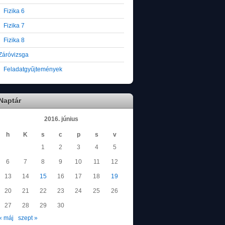
Fizika 6
Fizika 7
Fizika 8
Záróvizsga
Feladatgyűjtemények
Naptár
2016. június
h
K
s
c
p
s
v
1
2
3
4
5
6
7
8
9
10
11
12
13
14
15
16
17
18
19
20
21
22
23
24
25
26
27
28
29
30
« máj
szept »