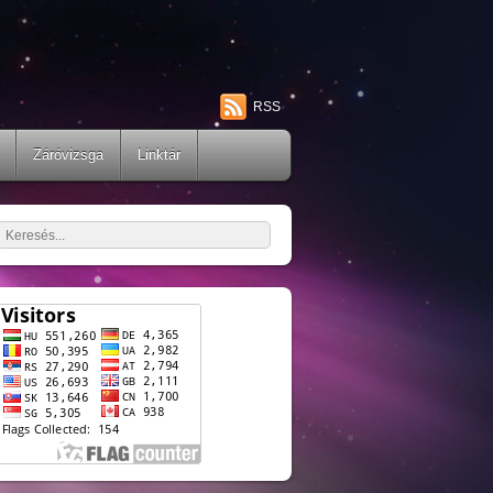
RSS
Záróvizsga
Linktár