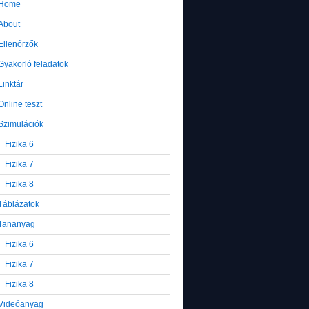
Home
About
Ellenőrzők
Gyakorló feladatok
Linktár
Online teszt
Szimulációk
Fizika 6
Fizika 7
Fizika 8
Táblázatok
Tananyag
Fizika 6
Fizika 7
Fizika 8
Videóanyag