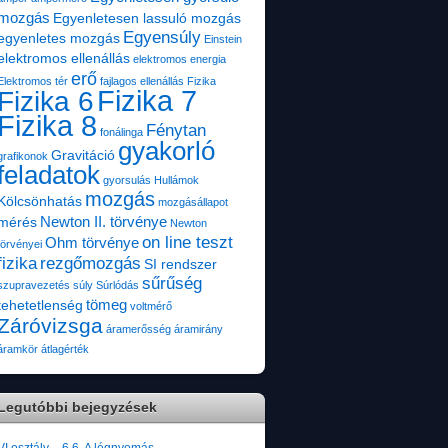
mozgás
Egyenletesen lassuló mozgás
Egyensúly
egyenletes mozgás
Einstein
elektromos ellenállás
elektromos energia
erő
Elektromos tér
fajlagos ellenállás
Fizika
Fizika 7
Fizika 6
Fizika 8
Fénytan
fonálinga
gyakorló
Gravitáció
grafikonok
feladatok
gyorsulás
Hullámok
mozgás
Kölcsönhatás
mozgásállapot
Newton II. törvénye
mérés
Newton
on line teszt
Ohm törvénye
törvényei
fizika
rezgőmozgás
SI rendszer
sűrűség
szupravezetés
súly
Súrlódás
tömeg
tehetetlenség
voltmérő
Záróvizsga
áramerősség
áramirány
áramkör
átlagérték
Legutóbbi bejegyzések
VI.osztály – 6.6. A légnyomás