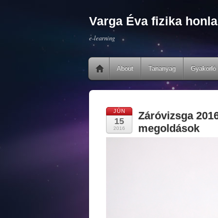
Varga Éva fizika honla
e-learning
About
Tananyag
Gyakorló 
JÚN
Záróvizsga 2016
15
megoldások
2016