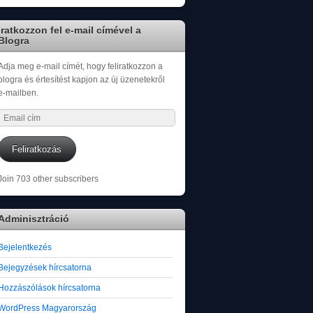
Iratkozzon fel e-mail címével a
Blogra
Adja meg e-mail címét, hogy feliratkozzon a
blogra és értesítést kapjon az új üzenetekről
e-mailben.
Email
cím
Feliratkozás
Join 703 other subscribers
Adminisztráció
Bejelentkezés
Bejegyzések hírcsatorna
Hozzászólások hírcsatorna
WordPress Magyarország