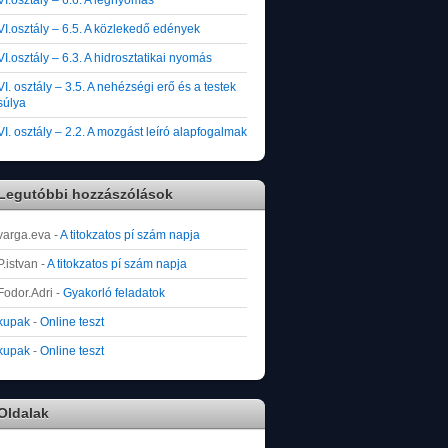
VI.osztály – 6.5. A közlekedő edények
VI.osztály – 6.3. A hidrosztatikai nyomás
VI. osztály – 3.5. A nehézségi erő és a testek
súlya
VI. osztály – 2.2. A mozgást leíró alapfogalmak
Legutóbbi hozzászólások
varga.eva
-
A titokzatos pí szám napja
P.istvan
-
A titokzatos pí szám napja
Fodor.Adri
-
Gyakorló feladatok
kupak
-
Online teszt
kupak
-
Online teszt
Oldalak