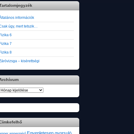
Tartalomjegyzék
Általános információk
Csak úgy, mert tetszik…
Fizika 6
Fizika 7
Fizika 8
Záróvizsga – kisérettségi
Archívum
Archívum
Címkefelhő
Egyenletesen gyorsuló
amper
ampermérő