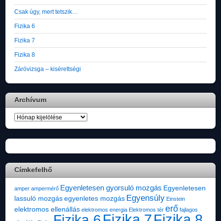
Csak úgy, mert tetszik…
Fizika 6
Fizika 7
Fizika 8
Záróvizsga – kisérettségi
Archívum
Archívum
Címkefelhő
Egyenletesen gyorsuló mozgás
Egyenletesen
amper
ampermérő
Egyensúly
lassuló mozgás
egyenletes mozgás
Einstein
erő
elektromos ellenállás
elektromos energia
Elektromos tér
fajlagos
Fizika 7
Fizika 8
Fizika 6