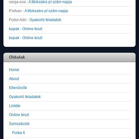
varga.eva
-
A titokzatos pí szám napja
P.istvan
-
A titokzatos pí szám napja
Fodor.Adri
-
Gyakorló feladatok
kupak
-
Online teszt
kupak
-
Online teszt
Oldalak
Home
About
Ellenőrzők
Gyakorló feladatok
Linktár
Online teszt
Szimulációk
Fizika 6