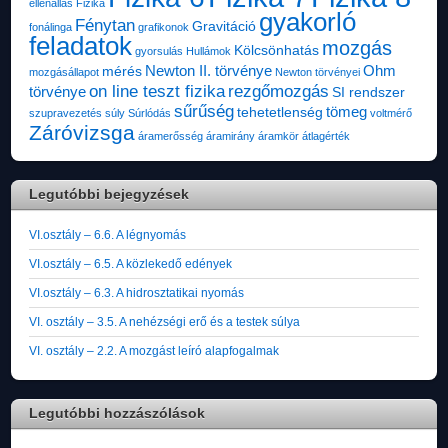
ellenállás
Fizika
gyakorló
Fénytan
Gravitáció
fonálinga
grafikonok
feladatok
mozgás
Kölcsönhatás
gyorsulás
Hullámok
Newton II. törvénye
Ohm
mérés
mozgásállapot
Newton törvényei
on line teszt fizika
rezgőmozgás
törvénye
SI rendszer
sűrűség
tömeg
tehetetlenség
szupravezetés
súly
Súrlódás
voltmérő
Záróvizsga
áramerősség
áramirány
áramkör
átlagérték
Legutóbbi bejegyzések
VI.osztály – 6.6. A légnyomás
VI.osztály – 6.5. A közlekedő edények
VI.osztály – 6.3. A hidrosztatikai nyomás
VI. osztály – 3.5. A nehézségi erő és a testek súlya
VI. osztály – 2.2. A mozgást leíró alapfogalmak
Legutóbbi hozzászólások