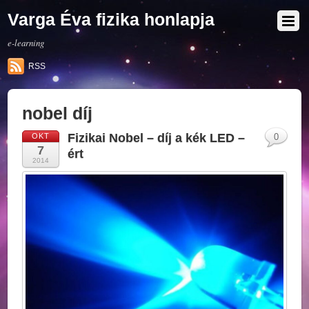
Varga Éva fizika honlapja
e-learning
RSS
nobel díj
Fizikai Nobel – díj a kék LED –
OKT
0
7
ért
2014