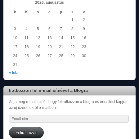
2026. augusztus
h
K
s
c
p
s
v
1
2
3
4
5
6
7
8
9
10
11
12
13
14
15
16
17
18
19
20
21
22
23
24
25
26
27
28
29
30
31
« febr
Iratkozzon fel e-mail címével a Blogra
Adja meg e-mail címét, hogy feliratkozzon a blogra és értesítést kapjon
az új üzenetekről e-mailben.
Email
cím
Feliratkozás