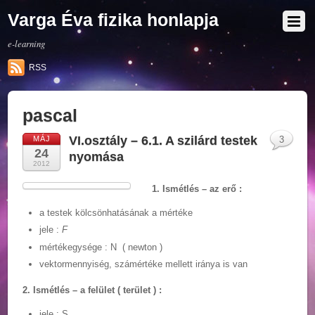
Varga Éva fizika honlapja
e-learning
RSS
pascal
VI.osztály – 6.1. A szilárd testek
MÁJ
3
24
nyomása
2012
1. Ismétlés – az erő :
a testek kölcsönhatásának a mértéke
jele :
F
mértékegysége : N ( newton )
vektormennyiség, számértéke mellett iránya is van
2. Ismétlés – a felület ( terület ) :
jele : S