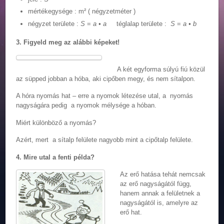
mértékegysége : m² ( négyzetméter )
négyzet területe :
S
=
a • a
téglalap területe :
S
=
a • b
3. Figyeld meg az alábbi képeket!
A két egyforma súlyú fiú közül
az süpped jobban a hóba, aki cipőben megy, és nem sítalpon.
A hóra nyomás hat – erre a nyomok létezése utal, a nyomás
nagyságára pedig a nyomok mélysége a hóban.
Miért különböző a nyomás?
Azért, mert a sítalp felülete nagyobb mint a cipőtalp felülete.
4. Mire utal a fenti példa?
Az erő hatása tehát nemcsak
az erő nagyságától függ,
hanem annak a felületnek a
nagyságától is, amelyre az
erő hat.