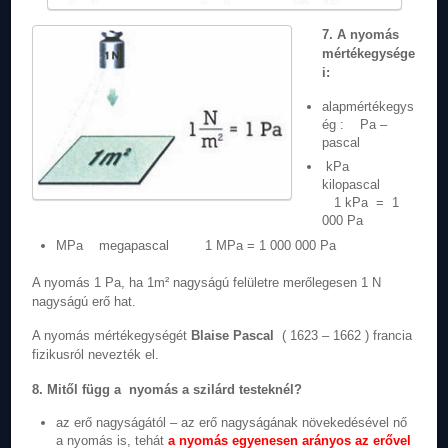
7. A nyomás
mértékegysége
i:
alapmértékegys
ég : Pa –
pascal
kPa
kilopascal
1 kPa = 1
000 Pa
MPa megapascal 1 MPa = 1 000 000 Pa
A nyomás 1 Pa, ha 1m² nagyságú felületre merőlegesen 1 N
nagyságú erő hat.
A nyomás mértékegységét
Blaise Pascal
( 1623 – 1662 ) francia
fizikusról nevezték el.
8. Mitől függ a nyomás a szilárd testeknél?
az erő nagyságától – az erő nagyságának növekedésével nő
a nyomás is, tehát
a nyomás egyenesen arányos az erővel