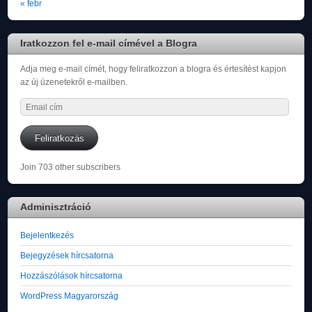
« febr
Iratkozzon fel e-mail címével a Blogra
Adja meg e-mail címét, hogy feliratkozzon a blogra és értesítést kapjon
az új üzenetekről e-mailben.
Email
cím
Feliratkozás
Join 703 other subscribers
Adminisztráció
Bejelentkezés
Bejegyzések hírcsatorna
Hozzászólások hírcsatorna
WordPress Magyarország