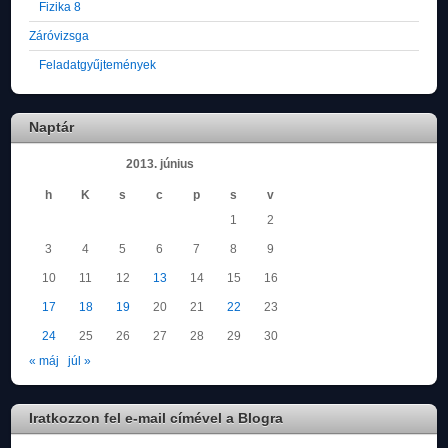
Fizika 8
Záróvizsga
Feladatgyűjtemények
Naptár
2013. június
h
K
s
c
p
s
v
1
2
3
4
5
6
7
8
9
10
11
12
13
14
15
16
17
18
19
20
21
22
23
24
25
26
27
28
29
30
« máj
júl »
Iratkozzon fel e-mail címével a Blogra