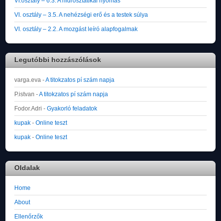
VI.osztály – 6.3. A hidrosztatikai nyomás
VI. osztály – 3.5. A nehézségi erő és a testek súlya
VI. osztály – 2.2. A mozgást leíró alapfogalmak
Legutóbbi hozzászólások
varga.eva
-
A titokzatos pí szám napja
P.istvan
-
A titokzatos pí szám napja
Fodor.Adri
-
Gyakorló feladatok
kupak
-
Online teszt
kupak
-
Online teszt
Oldalak
Home
About
Ellenőrzők