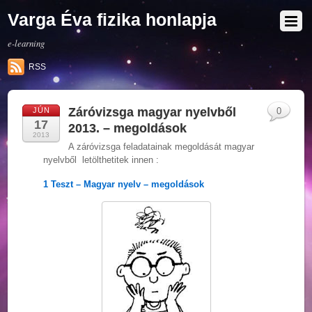
Varga Éva fizika honlapja
e-learning
RSS
Záróvizsga magyar nyelvből
JÚN
0
17
2013. – megoldások
2013
A záróvizsga feladatainak megoldását magyar
nyelvből letölthetitek innen :
1 Teszt – Magyar nyelv – megoldások