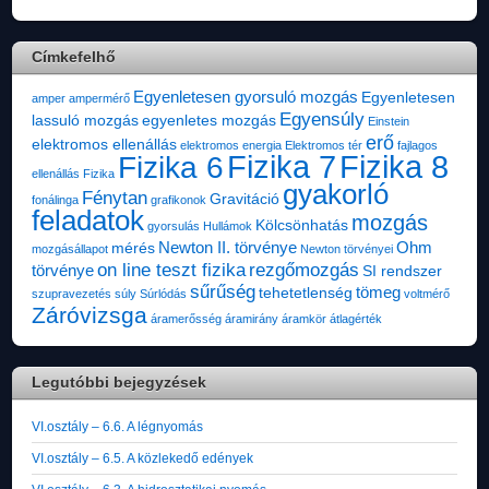
Címkefelhő
Egyenletesen gyorsuló mozgás
Egyenletesen
amper
ampermérő
Egyensúly
lassuló mozgás
egyenletes mozgás
Einstein
erő
elektromos ellenállás
elektromos energia
Elektromos tér
fajlagos
Fizika 7
Fizika 8
Fizika 6
ellenállás
Fizika
gyakorló
Fénytan
Gravitáció
fonálinga
grafikonok
feladatok
mozgás
Kölcsönhatás
gyorsulás
Hullámok
Newton II. törvénye
Ohm
mérés
mozgásállapot
Newton törvényei
on line teszt fizika
rezgőmozgás
törvénye
SI rendszer
sűrűség
tömeg
tehetetlenség
szupravezetés
súly
Súrlódás
voltmérő
Záróvizsga
áramerősség
áramirány
áramkör
átlagérték
Legutóbbi bejegyzések
VI.osztály – 6.6. A légnyomás
VI.osztály – 6.5. A közlekedő edények