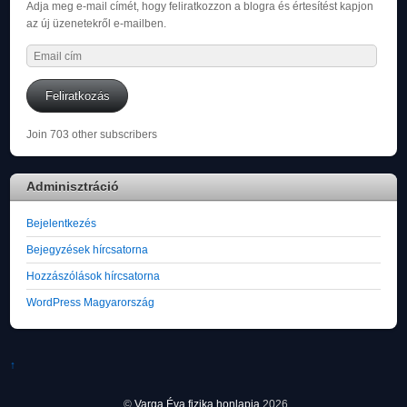
Adja meg e-mail címét, hogy feliratkozzon a blogra és értesítést kapjon
az új üzenetekről e-mailben.
Email
cím
Feliratkozás
Join 703 other subscribers
Adminisztráció
Bejelentkezés
Bejegyzések hírcsatorna
Hozzászólások hírcsatorna
WordPress Magyarország
↑
©
Varga Éva fizika honlapja
2026