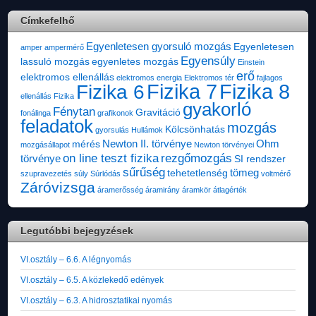
Címkefelhő
Egyenletesen gyorsuló mozgás
Egyenletesen
amper
ampermérő
Egyensúly
lassuló mozgás
egyenletes mozgás
Einstein
erő
elektromos ellenállás
elektromos energia
Elektromos tér
fajlagos
Fizika 7
Fizika 8
Fizika 6
ellenállás
Fizika
gyakorló
Fénytan
Gravitáció
fonálinga
grafikonok
feladatok
mozgás
Kölcsönhatás
gyorsulás
Hullámok
Newton II. törvénye
Ohm
mérés
mozgásállapot
Newton törvényei
on line teszt fizika
rezgőmozgás
törvénye
SI rendszer
sűrűség
tömeg
tehetetlenség
szupravezetés
súly
Súrlódás
voltmérő
Záróvizsga
áramerősség
áramirány
áramkör
átlagérték
Legutóbbi bejegyzések
VI.osztály – 6.6. A légnyomás
VI.osztály – 6.5. A közlekedő edények
VI.osztály – 6.3. A hidrosztatikai nyomás