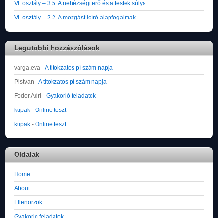
VI. osztály – 3.5. A nehézségi erő és a testek súlya
VI. osztály – 2.2. A mozgást leíró alapfogalmak
Legutóbbi hozzászólások
varga.eva
-
A titokzatos pí szám napja
P.istvan
-
A titokzatos pí szám napja
Fodor.Adri
-
Gyakorló feladatok
kupak
-
Online teszt
kupak
-
Online teszt
Oldalak
Home
About
Ellenőrzők
Gyakorló feladatok