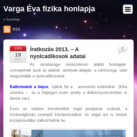
Varga Éva fizika honlapja
e-learning
RSS
Íratkozás 2013. – A
JÚN
0
19
nyolcadikosok adatai
2013
Az oktatásügyi minisztérium alábbi honlapján
szerepelnek azok az adatok amelyek alapján a záróvizsga után
rangsorolják a nyolcadikosokat.
Kattintsatok a képre
, írjátok be a azonosító kódotokat (šifra
učenika – az a hatjegyű szám amely a diákkönyvecskében is
benne van).
Ezen az oldalon követhetitek majd pontjaitok számát, a
kívánságlistán szereplő középiskolákat, és végül azt is melyik
középiskolába íratkozhattok be.