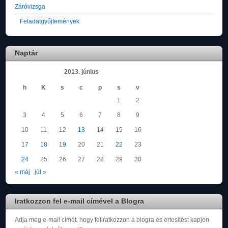
Záróvizsga
Feladatgyűjtemények
Naptár
2013. június
h
K
s
c
p
s
v
1
2
3
4
5
6
7
8
9
10
11
12
13
14
15
16
17
18
19
20
21
22
23
24
25
26
27
28
29
30
« máj
júl »
Iratkozzon fel e-mail címével a Blogra
Adja meg e-mail címét, hogy feliratkozzon a blogra és értesítést kapjon