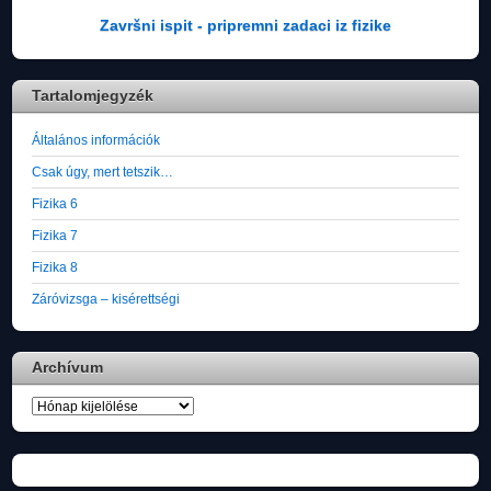
Završni ispit - pripremni zadaci iz fizike
Tartalomjegyzék
Általános információk
Csak úgy, mert tetszik…
Fizika 6
Fizika 7
Fizika 8
Záróvizsga – kisérettségi
Archívum
Archívum