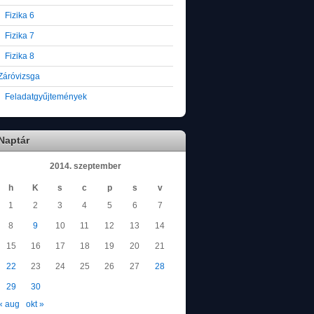
Fizika 6
Fizika 7
Fizika 8
Záróvizsga
Feladatgyűjtemények
Naptár
2014. szeptember
h
K
s
c
p
s
v
1
2
3
4
5
6
7
8
9
10
11
12
13
14
15
16
17
18
19
20
21
22
23
24
25
26
27
28
29
30
« aug
okt »