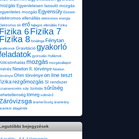
mozgás
Egyenletesen lassuló mozgás
Egyensúly
egyenletes mozgás
Einstein
elektromos ellenállás
elektromos energia
erő
Elektromos tér
fajlagos ellenállás
Fizika
Fizika 7
Fizika 6
Fizika 8
Fénytan
fonálinga
gyakorló
Gravitáció
grafikonok
feladatok
gyorsulás
Hullámok
mozgás
Kölcsönhatás
mozgásállapot
Newton II. törvénye
mérés
Newton
on line teszt
Ohm törvénye
törvényei
fizika
rezgőmozgás
SI rendszer
sűrűség
szupravezetés
súly
Súrlódás
tömeg
tehetetlenség
voltmérő
Záróvizsga
áramerősség
áramirány
áramkör
átlagérték
Legutóbbi bejegyzések
VI.osztály – 6.6. A légnyomás