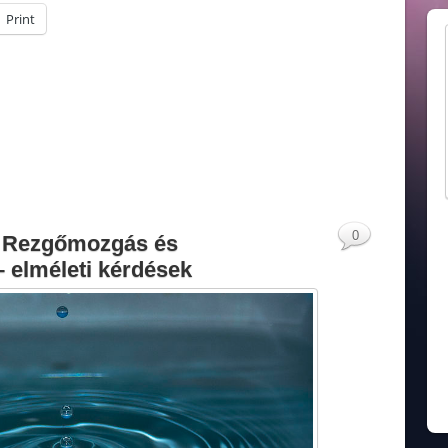
Print
0
 1. Rezgőmozgás és
 elméleti kérdések