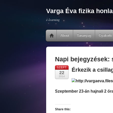
Varga Éva fizika honla
e-learning
About
Tananyag
Gyakorló 
Napi bejegyzések:
SZEPT
Érkezik a csilla
22
2014
Szeptember 23-án hajnali 2 ór
Share this: