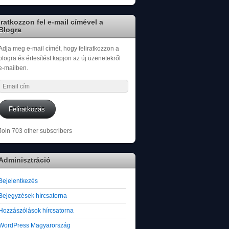
Iratkozzon fel e-mail címével a
Blogra
Adja meg e-mail címét, hogy feliratkozzon a
blogra és értesítést kapjon az új üzenetekről
e-mailben.
Email
cím
Feliratkozás
Join 703 other subscribers
Adminisztráció
Bejelentkezés
Bejegyzések hírcsatorna
Hozzászólások hírcsatorna
WordPress Magyarország