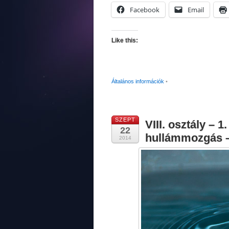
Facebook
Email
Like this:
Általános információk
•
SZEPT
VIII. osztály –
22
hullámmozgás –
2014