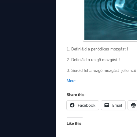
1. Definiáld a periódikus mozgást !
2. Definiáld a rezgő mozgást !
3. Sorold fel a rezgő mozgást jellemző 
More
Share this:
Facebook
Email
Like this: