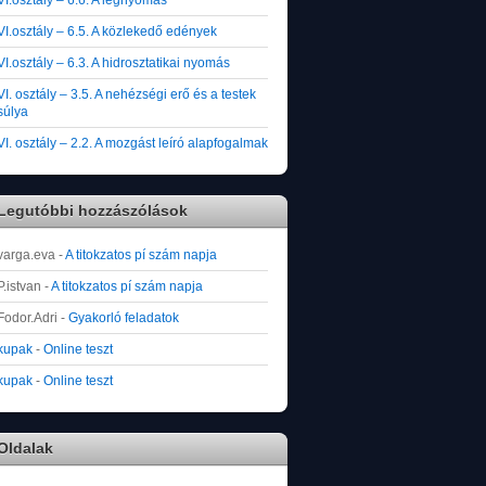
VI.osztály – 6.5. A közlekedő edények
VI.osztály – 6.3. A hidrosztatikai nyomás
VI. osztály – 3.5. A nehézségi erő és a testek
súlya
VI. osztály – 2.2. A mozgást leíró alapfogalmak
Legutóbbi hozzászólások
varga.eva
-
A titokzatos pí szám napja
P.istvan
-
A titokzatos pí szám napja
Fodor.Adri
-
Gyakorló feladatok
kupak
-
Online teszt
kupak
-
Online teszt
Oldalak