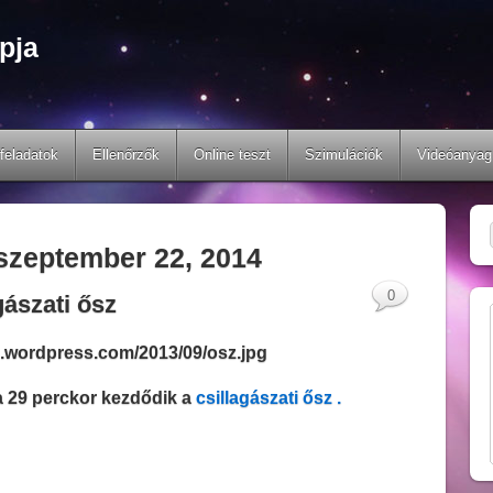
pja
feladatok
Ellenőrzők
Online teszt
Szimulációk
Videóanyag
szeptember 22, 2014
0
gászati ősz
a 29 perckor kezdődik a
csillagászati ősz .