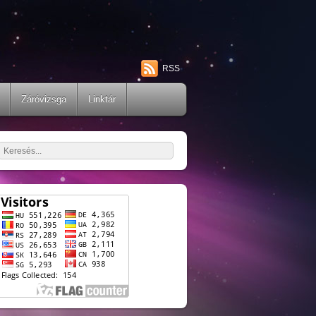
RSS
Záróvizsga
Linktár