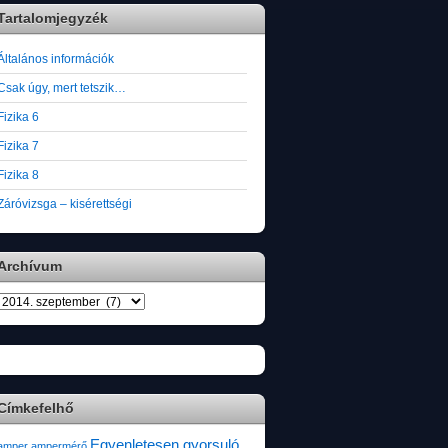
Tartalomjegyzék
Általános információk
Csak úgy, mert tetszik…
Fizika 6
Fizika 7
Fizika 8
Záróvizsga – kisérettségi
Archívum
Archívum
Címkefelhő
Egyenletesen gyorsuló
amper
ampermérő