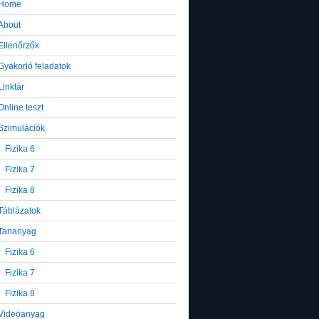
Home
About
Ellenőrzők
Gyakorló feladatok
Linktár
Online teszt
Szimulációk
Fizika 6
Fizika 7
Fizika 8
Táblázatok
Tananyag
Fizika 6
Fizika 7
Fizika 8
Videóanyag