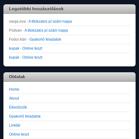
Legutóbbi hozzászólások
varga.eva
-
A titokzatos pí szám napja
P.istvan
-
A titokzatos pí szám napja
Fodor.Adri
-
Gyakorló feladatok
kupak
-
Online teszt
kupak
-
Online teszt
Oldalak
Home
About
Ellenőrzők
Gyakorló feladatok
Linktár
Online teszt