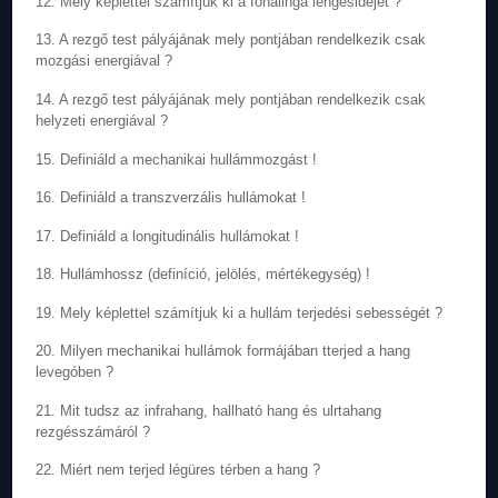
12. Mely képlettel számítjuk ki a fonálinga lengésidejét ?
13. A rezgő test pályájának mely pontjában rendelkezik csak
mozgási energiával ?
14. A rezgő test pályájának mely pontjában rendelkezik csak
helyzeti energiával ?
15. Definiáld a mechanikai hullámmozgást !
16. Definiáld a transzverzális hullámokat !
17. Definiáld a longitudinális hullámokat !
18. Hullámhossz (definíció, jelölés, mértékegység) !
19. Mely képlettel számítjuk ki a hullám terjedési sebességét ?
20. Milyen mechanikai hullámok formájában tterjed a hang
levegóben ?
21. Mit tudsz az infrahang, hallható hang és ulrtahang
rezgésszámáról ?
22. Miért nem terjed légüres térben a hang ?