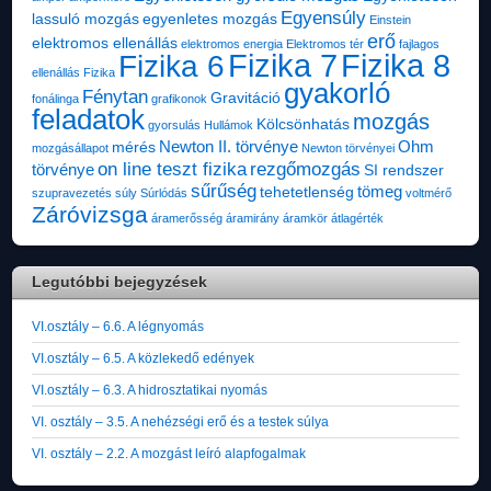
Egyensúly
lassuló mozgás
egyenletes mozgás
Einstein
erő
elektromos ellenállás
elektromos energia
Elektromos tér
fajlagos
Fizika 7
Fizika 8
Fizika 6
ellenállás
Fizika
gyakorló
Fénytan
Gravitáció
fonálinga
grafikonok
feladatok
mozgás
Kölcsönhatás
gyorsulás
Hullámok
Newton II. törvénye
Ohm
mérés
mozgásállapot
Newton törvényei
on line teszt fizika
rezgőmozgás
törvénye
SI rendszer
sűrűség
tömeg
tehetetlenség
szupravezetés
súly
Súrlódás
voltmérő
Záróvizsga
áramerősség
áramirány
áramkör
átlagérték
Legutóbbi bejegyzések
VI.osztály – 6.6. A légnyomás
VI.osztály – 6.5. A közlekedő edények
VI.osztály – 6.3. A hidrosztatikai nyomás
VI. osztály – 3.5. A nehézségi erő és a testek súlya
VI. osztály – 2.2. A mozgást leíró alapfogalmak