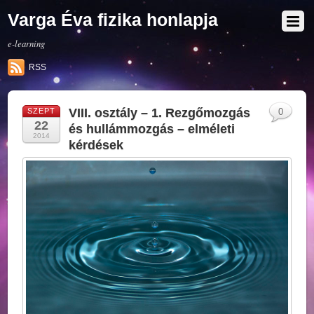
Varga Éva fizika honlapja
e-learning
RSS
VIII. osztály – 1. Rezgőmozgás
SZEPT
0
22
és hullámmozgás – elméleti
2014
kérdések