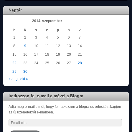
Naptár
2014. szeptember
h
K
s
c
p
s
v
1
2
3
4
5
6
7
8
9
10
11
12
13
14
15
16
17
18
19
20
21
22
23
24
25
26
27
28
29
30
« aug
okt »
Iratkozzon fel e-mail címével a Blogra
Adja meg e-mail címét, hogy feliratkozzon a blogra és értesítést kapjon
az új üzenetekről e-mailben.
Email
cím