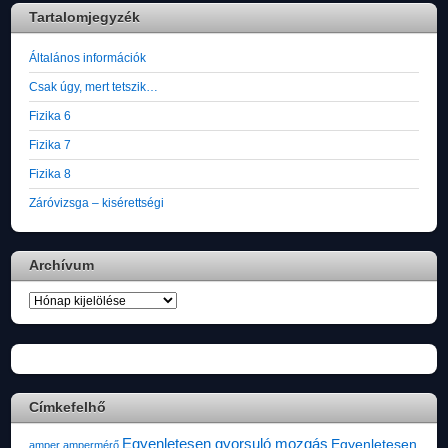
Tartalomjegyzék
Általános információk
Csak úgy, mert tetszik…
Fizika 6
Fizika 7
Fizika 8
Záróvizsga – kisérettségi
Archívum
Archívum
Címkefelhő
Egyenletesen gyorsuló mozgás
Egyenletesen
amper
ampermérő