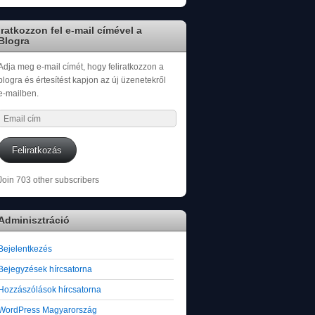
Iratkozzon fel e-mail címével a
Blogra
Adja meg e-mail címét, hogy feliratkozzon a
blogra és értesítést kapjon az új üzenetekről
e-mailben.
Email
cím
Feliratkozás
Join 703 other subscribers
Adminisztráció
Bejelentkezés
Bejegyzések hírcsatorna
Hozzászólások hírcsatorna
WordPress Magyarország