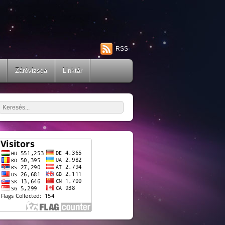
RSS
Záróvizsga
Linktár