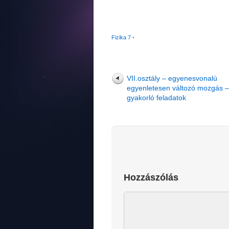
Fizika 7
•
VII.osztály – egyenesvonalú
egyenletesen változó mozgás –
gyakorló feladatok
Hozzászólás