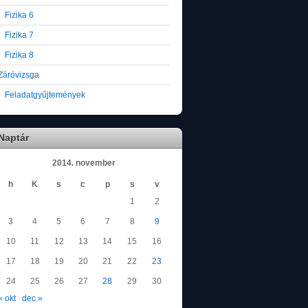
Fizika 6
Fizika 7
Fizika 8
Záróvizsga
Feladatgyűjtemények
Naptár
2014. november
h
K
s
c
p
s
v
1
2
3
4
5
6
7
8
9
10
11
12
13
14
15
16
17
18
19
20
21
22
23
24
25
26
27
28
29
30
« okt
dec »