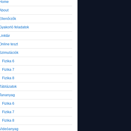
Home
About
Ellenőrzők
Gyakorló feladatok
Linktár
Online teszt
Szimulációk
Fizika 6
Fizika 7
Fizika 8
Táblázatok
Tananyag
Fizika 6
Fizika 7
Fizika 8
Videóanyag