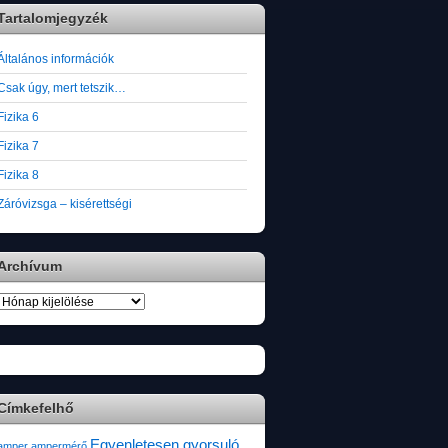
Tartalomjegyzék
Általános információk
Csak úgy, mert tetszik…
Fizika 6
Fizika 7
Fizika 8
Záróvizsga – kisérettségi
Archívum
Archívum
Címkefelhő
Egyenletesen gyorsuló
amper
ampermérő