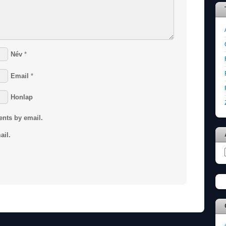
Név
*
Email
*
Honlap
ents by email.
ail.