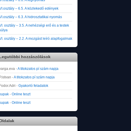
VI.osztály – 6.5. A közlekedő edények
VI.osztály – 6.3. A hidrosztatikai nyomás
VI. osztály – 3.5. A nehézségi erő és a testek
súlya
VI. osztály – 2.2. A mozgást leíró alapfogalmak
Legutóbbi hozzászólások
varga.eva
-
A titokzatos pí szám napja
P.istvan
-
A titokzatos pí szám napja
Fodor.Adri
-
Gyakorló feladatok
kupak
-
Online teszt
kupak
-
Online teszt
Oldalak