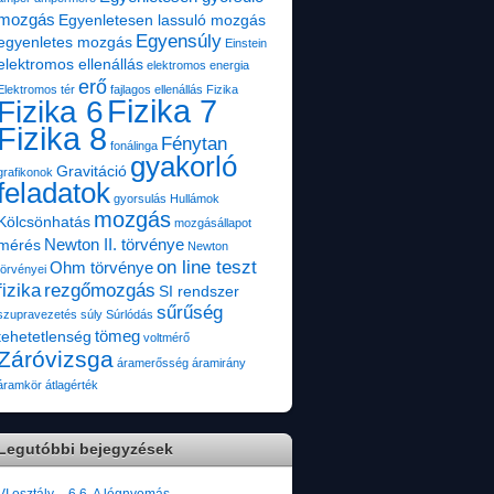
mozgás
Egyenletesen lassuló mozgás
Egyensúly
egyenletes mozgás
Einstein
elektromos ellenállás
elektromos energia
erő
Elektromos tér
fajlagos ellenállás
Fizika
Fizika 7
Fizika 6
Fizika 8
Fénytan
fonálinga
gyakorló
Gravitáció
grafikonok
feladatok
gyorsulás
Hullámok
mozgás
Kölcsönhatás
mozgásállapot
Newton II. törvénye
mérés
Newton
on line teszt
Ohm törvénye
törvényei
fizika
rezgőmozgás
SI rendszer
sűrűség
szupravezetés
súly
Súrlódás
tömeg
tehetetlenség
voltmérő
Záróvizsga
áramerősség
áramirány
áramkör
átlagérték
Legutóbbi bejegyzések
VI.osztály – 6.6. A légnyomás