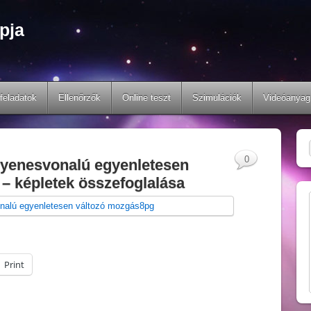
pja
feladatok
Ellenőrzők
Online teszt
Szimulációk
Videóanyag
0
Egyenesvonalú egyenletesen
– képletek összefoglalása
Print