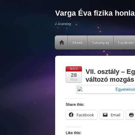
Varga Éva fizika honla
e-learning
About
Tananyag
Gyakorló 
NOV
VII. osztály – 
28
változó mozgás 
2014
Share this:
Facebook
Email
Like this: