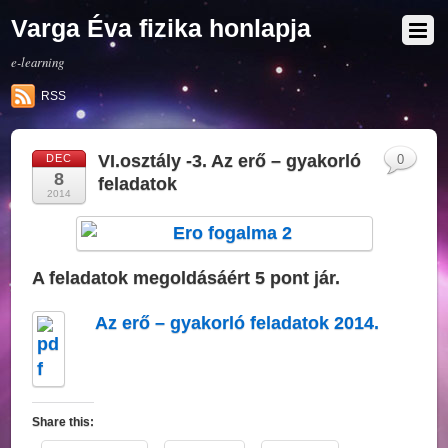
Varga Éva fizika honlapja
e-learning
RSS
VI.osztály -3. Az erő – gyakorló
DEC
0
8
feladatok
2014
A feladatok megoldásáért 5 pont jár.
Az erő – gyakorló feladatok 2014.
Share this: