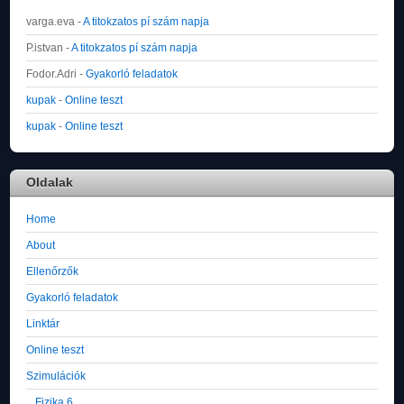
varga.eva
-
A titokzatos pí szám napja
P.istvan
-
A titokzatos pí szám napja
Fodor.Adri
-
Gyakorló feladatok
kupak
-
Online teszt
kupak
-
Online teszt
Oldalak
Home
About
Ellenőrzők
Gyakorló feladatok
Linktár
Online teszt
Szimulációk
Fizika 6