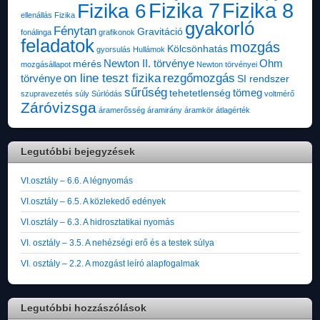
Fizika 7
Fizika 8
Fizika 6
ellenállás
Fizika
gyakorló
Fénytan
Gravitáció
fonálinga
grafikonok
feladatok
mozgás
Kölcsönhatás
gyorsulás
Hullámok
Newton II. törvénye
Ohm
mérés
mozgásállapot
Newton törvényei
on line teszt fizika
rezgőmozgás
törvénye
SI rendszer
sűrűség
tömeg
tehetetlenség
szupravezetés
súly
Súrlódás
voltmérő
Záróvizsga
áramerősség
áramirány
áramkör
átlagérték
Legutóbbi bejegyzések
VI.osztály – 6.6. A légnyomás
VI.osztály – 6.5. A közlekedő edények
VI.osztály – 6.3. A hidrosztatikai nyomás
VI. osztály – 3.5. A nehézségi erő és a testek súlya
VI. osztály – 2.2. A mozgást leíró alapfogalmak
Legutóbbi hozzászólások