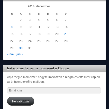
2014. december
h
K
s
c
p
s
v
1
2
3
4
5
6
7
8
9
10
11
12
13
14
15
16
17
18
19
20
21
22
23
24
25
26
27
28
29
30
31
« nov
jan »
Iratkozzon fel e-mail címével a Blogra
Adja meg e-mail címét, hogy feliratkozzon a blogra és értesítést kapjon
az új üzenetekről e-mailben.
Email
cím
Feliratkozás