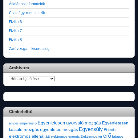
Általános információk
Csak úgy, mert tetszik…
Fizika 6
Fizika 7
Fizika 8
Záróvizsga – kisérettségi
Archívum
Archívum
Címkefelhő
Egyenletesen gyorsuló mozgás
Egyenletesen
amper
ampermérő
Egyensúly
lassuló mozgás
egyenletes mozgás
Einstein
erő
elektromos ellenállás
elektromos energia
Elektromos tér
fajlagos