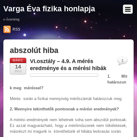
Varga Éva fizika honlapja
e-learning
RSS
abszolút hiba
VI.osztály – 4.9. A mérés
MÁRC
1
14
eredménye és a mérési hibák
2012
1. Mit
határozun
k meg méréssel?
Mérés során a fizikai mennyiség mérőszámát határozzuk meg.
2. Mennyire tekinthetők pontosnak a mérési eredmények?
A mérési eredmények nem lehetnek soha sem abszolút pontosak.
Ez azzal magyarázható, hogy a mérőműszerek nem tökéletesek,
másrészt mi magunk is követhetünk el hibáta leolvasás során.