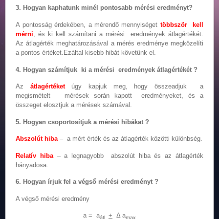
3. Hogyan kaphatunk minél pontosabb mérési eredményt?
A pontosság érdekében, a mérendő mennyiséget
többször kell
mérni
, és ki kell számítani a mérési eredmények átlagértékét.
Az átlagérték meghatározásával a mérés eredménye megközelíti
a pontos értéket.Ezáltal kisebb hibát követünk el.
4. Hogyan számítjuk ki a mérési eredmények átlagértékét ?
Az
átlagértéket
úgy kapjuk meg, hogy összeadjuk a
megismételt mérések során kapott eredményeket, és a
összeget elosztjuk a mérések számával.
5. Hogyan csoportosítjuk a mérési hibákat ?
Abszolút hiba
– a mért érték és az átlagérték közötti különbség.
Relatív hiba
– a legnagyobb abszolút hiba és az átlagérték
hányadosa.
6. Hogyan írjuk fel a végső mérési eredményt ?
A végső mérési eredmény
a = a
+
Δ a
átl
max