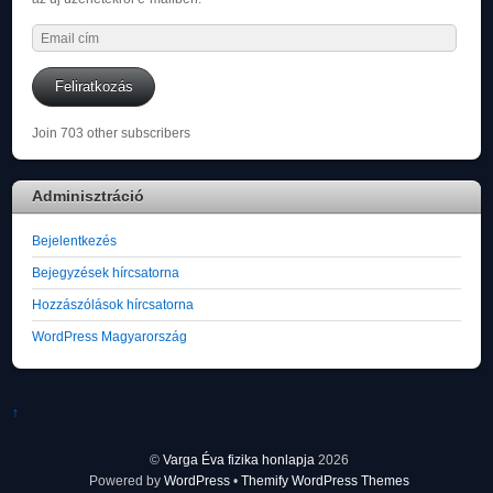
Email
cím
Feliratkozás
Join 703 other subscribers
Adminisztráció
Bejelentkezés
Bejegyzések hírcsatorna
Hozzászólások hírcsatorna
WordPress Magyarország
↑
©
Varga Éva fizika honlapja
2026
Powered by
WordPress
•
Themify WordPress Themes