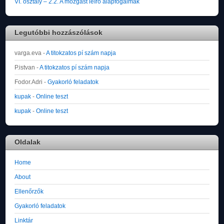
VI. osztály – 2.2. A mozgást leíró alapfogalmak
Legutóbbi hozzászólások
varga.eva
-
A titokzatos pí szám napja
P.istvan
-
A titokzatos pí szám napja
Fodor.Adri
-
Gyakorló feladatok
kupak
-
Online teszt
kupak
-
Online teszt
Oldalak
Home
About
Ellenőrzők
Gyakorló feladatok
Linktár