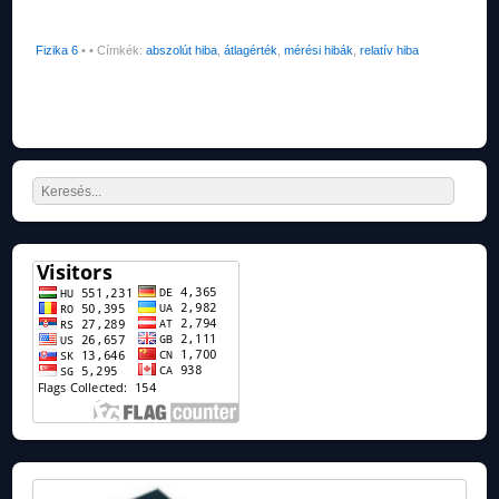
Fizika 6
•
• Címkék:
abszolút hiba
,
átlagérték
,
mérési hibák
,
relatív hiba