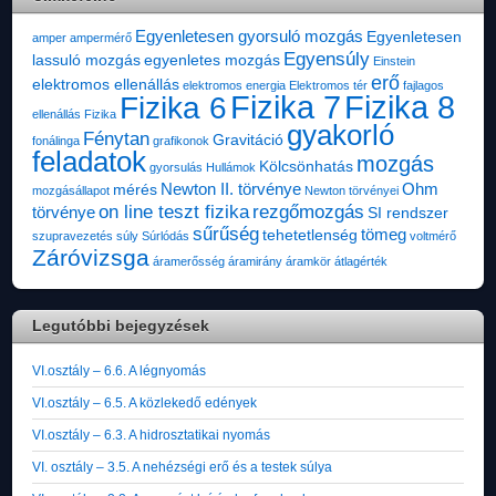
Egyenletesen gyorsuló mozgás
Egyenletesen
amper
ampermérő
Egyensúly
lassuló mozgás
egyenletes mozgás
Einstein
erő
elektromos ellenállás
elektromos energia
Elektromos tér
fajlagos
Fizika 7
Fizika 8
Fizika 6
ellenállás
Fizika
gyakorló
Fénytan
Gravitáció
fonálinga
grafikonok
feladatok
mozgás
Kölcsönhatás
gyorsulás
Hullámok
Newton II. törvénye
Ohm
mérés
mozgásállapot
Newton törvényei
on line teszt fizika
rezgőmozgás
törvénye
SI rendszer
sűrűség
tömeg
tehetetlenség
szupravezetés
súly
Súrlódás
voltmérő
Záróvizsga
áramerősség
áramirány
áramkör
átlagérték
Legutóbbi bejegyzések
VI.osztály – 6.6. A légnyomás
VI.osztály – 6.5. A közlekedő edények
VI.osztály – 6.3. A hidrosztatikai nyomás
VI. osztály – 3.5. A nehézségi erő és a testek súlya