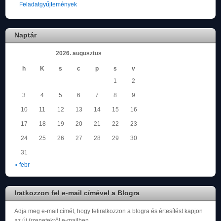
Feladatgyűjtemények
Naptár
2026. augusztus
h
K
s
c
p
s
v
1
2
3
4
5
6
7
8
9
10
11
12
13
14
15
16
17
18
19
20
21
22
23
24
25
26
27
28
29
30
31
« febr
Iratkozzon fel e-mail címével a Blogra
Adja meg e-mail címét, hogy feliratkozzon a blogra és értesítést kapjon
az új üzenetekről e-mailben.