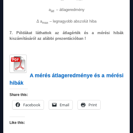
a
– átlageredmény
átl
Δ a
– legnagyobb abszolút hiba
max
7. Példákat láthattok az átlagérték és a mérési hibák
kiszámításáról az alábbi prezentációban !
A mérés átlageredménye és a mérési
hibák
Share this:
Facebook
Email
Print
Like this: