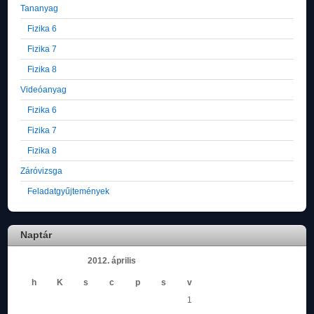
Tananyag
Fizika 6
Fizika 7
Fizika 8
Videóanyag
Fizika 6
Fizika 7
Fizika 8
Záróvizsga
Feladatgyűjtemények
Naptár
2012. április
h
K
s
c
p
s
v
1