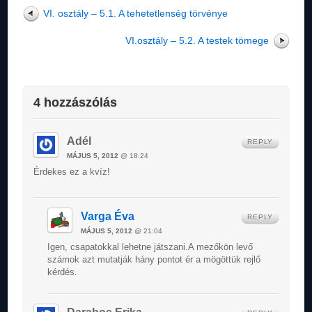
VI. osztály – 5.1. A tehetetlenség törvénye
VI.osztály – 5.2. A testek tömege
4 hozzászólás
Adél
REPLY
MÁJUS 5, 2012
@ 18:24
Érdekes ez a kvíz!
Varga Éva
REPLY
MÁJUS 5, 2012
@ 21:04
Igen, csapatokkal lehetne játszani.A mezőkön levő
számok azt mutatják hány pontot ér a mögöttük rejlő
kérdés.