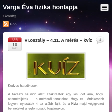
Varga Éva fizika honlapja
e-learning
RSS
VI.osztály – 4.11. A mérés – kvíz
ÁPR
4
10
2012
Kedves hatodikosok !
A tavaszi szünidő alatt szakítsatok egy kis időt arra, hogy
átismételjétek a mérésről tanultakat. Hogy ez érdekesebb
legyen, nyissátok ki az alábbi fájlt, és a
Kvíz
majd végigvezet
benneteket a legfontosabb fogalmakon.