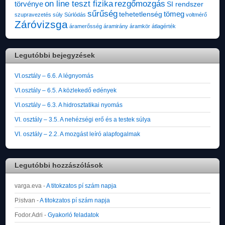
on line teszt fizika
rezgőmozgás
törvénye
SI rendszer
sűrűség
tömeg
tehetetlenség
szupravezetés
súly
Súrlódás
voltmérő
Záróvizsga
áramerősség
áramirány
áramkör
átlagérték
Legutóbbi bejegyzések
VI.osztály – 6.6. A légnyomás
VI.osztály – 6.5. A közlekedő edények
VI.osztály – 6.3. A hidrosztatikai nyomás
VI. osztály – 3.5. A nehézségi erő és a testek súlya
VI. osztály – 2.2. A mozgást leíró alapfogalmak
Legutóbbi hozzászólások
varga.eva
-
A titokzatos pí szám napja
P.istvan
-
A titokzatos pí szám napja
Fodor.Adri
-
Gyakorló feladatok