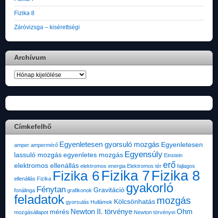
Fizika 8
Záróvizsga – kisérettségi
Archívum
Archívum
Címkefelhő
Egyenletesen gyorsuló mozgás
Egyenletesen
amper
ampermérő
Egyensúly
lassuló mozgás
egyenletes mozgás
Einstein
erő
elektromos ellenállás
elektromos energia
Elektromos tér
fajlagos
Fizika 7
Fizika 8
Fizika 6
ellenállás
Fizika
gyakorló
Fénytan
Gravitáció
fonálinga
grafikonok
feladatok
mozgás
Kölcsönhatás
gyorsulás
Hullámok
Newton II. törvénye
Ohm
mérés
mozgásállapot
Newton törvényei