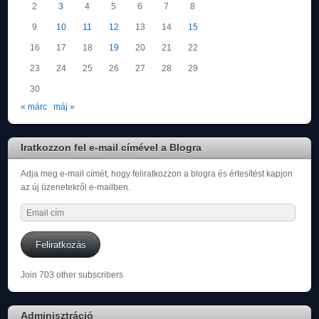
2
3
4
5
6
7
8
9
10
11
12
13
14
15
16
17
18
19
20
21
22
23
24
25
26
27
28
29
30
« márc
máj »
Iratkozzon fel e-mail címével a Blogra
Adja meg e-mail címét, hogy feliratkozzon a blogra és értesítést kapjon
az új üzenetekről e-mailben.
Email
cím
Feliratkozás
Join 703 other subscribers
Adminisztráció