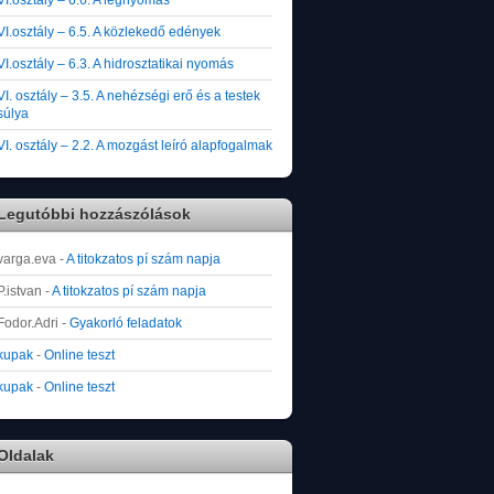
VI.osztály – 6.5. A közlekedő edények
VI.osztály – 6.3. A hidrosztatikai nyomás
VI. osztály – 3.5. A nehézségi erő és a testek
súlya
VI. osztály – 2.2. A mozgást leíró alapfogalmak
Legutóbbi hozzászólások
varga.eva
-
A titokzatos pí szám napja
P.istvan
-
A titokzatos pí szám napja
Fodor.Adri
-
Gyakorló feladatok
kupak
-
Online teszt
kupak
-
Online teszt
Oldalak