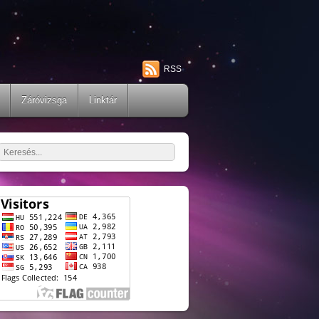
RSS
Záróvizsga
Linktár