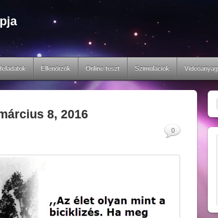
pja
feladatok
Ellenőrzők
Online teszt
Szimulációk
Videóanyag
március 8, 2016
0