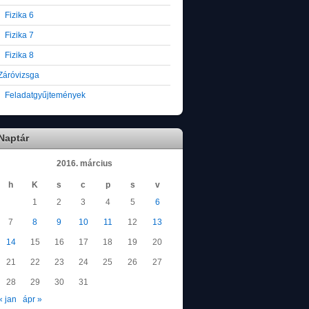
Fizika 6
Fizika 7
Fizika 8
Záróvizsga
Feladatgyűjtemények
Naptár
2016. március
h
K
s
c
p
s
v
1
2
3
4
5
6
7
8
9
10
11
12
13
14
15
16
17
18
19
20
21
22
23
24
25
26
27
28
29
30
31
« jan
ápr »