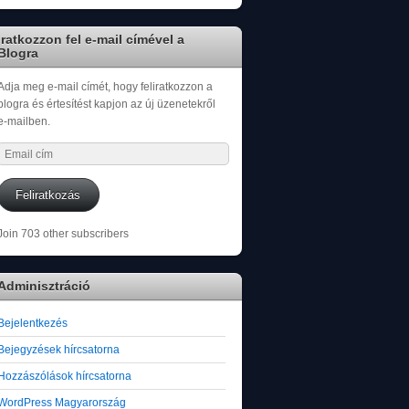
Iratkozzon fel e-mail címével a
Blogra
Adja meg e-mail címét, hogy feliratkozzon a
blogra és értesítést kapjon az új üzenetekről
e-mailben.
Email
cím
Feliratkozás
Join 703 other subscribers
Adminisztráció
Bejelentkezés
Bejegyzések hírcsatorna
Hozzászólások hírcsatorna
WordPress Magyarország