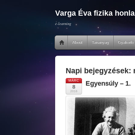
Varga Éva fizika honla
e-learning
About
Tananyag
Gyakorló 
Napi bejegyzések:
MÁRC
Egyensúly – 1.
8
2016