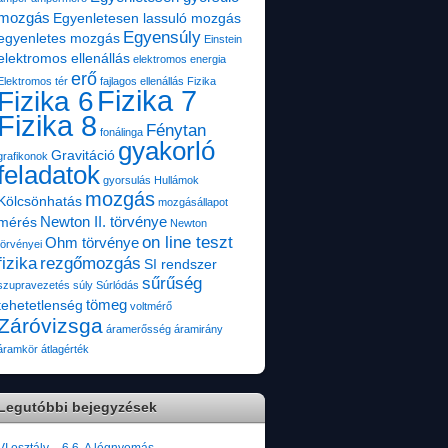
mozgás
Egyenletesen lassuló mozgás
Egyensúly
egyenletes mozgás
Einstein
elektromos ellenállás
elektromos energia
erő
Elektromos tér
fajlagos ellenállás
Fizika
Fizika 7
Fizika 6
Fizika 8
Fénytan
fonálinga
gyakorló
Gravitáció
grafikonok
feladatok
gyorsulás
Hullámok
mozgás
Kölcsönhatás
mozgásállapot
Newton II. törvénye
mérés
Newton
on line teszt
Ohm törvénye
törvényei
fizika
rezgőmozgás
SI rendszer
sűrűség
szupravezetés
súly
Súrlódás
tömeg
tehetetlenség
voltmérő
Záróvizsga
áramerősség
áramirány
áramkör
átlagérték
Legutóbbi bejegyzések
VI.osztály – 6.6. A légnyomás