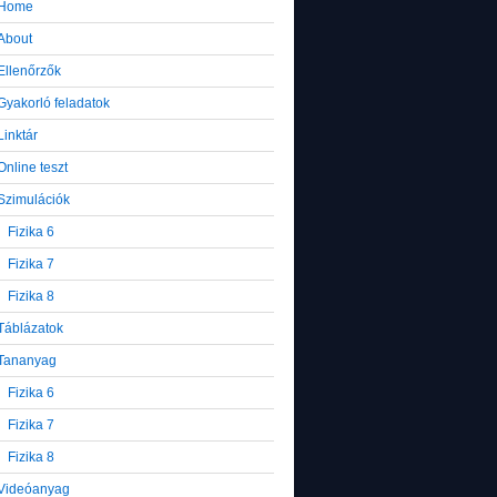
Home
About
Ellenőrzők
Gyakorló feladatok
Linktár
Online teszt
Szimulációk
Fizika 6
Fizika 7
Fizika 8
Táblázatok
Tananyag
Fizika 6
Fizika 7
Fizika 8
Videóanyag