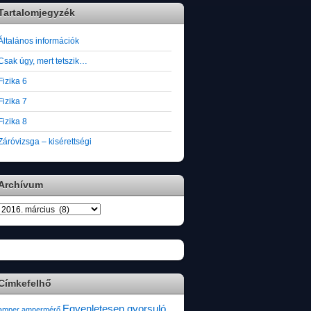
Tartalomjegyzék
Általános információk
Csak úgy, mert tetszik…
Fizika 6
Fizika 7
Fizika 8
Záróvizsga – kisérettségi
Archívum
Archívum
Címkefelhő
Egyenletesen gyorsuló
amper
ampermérő