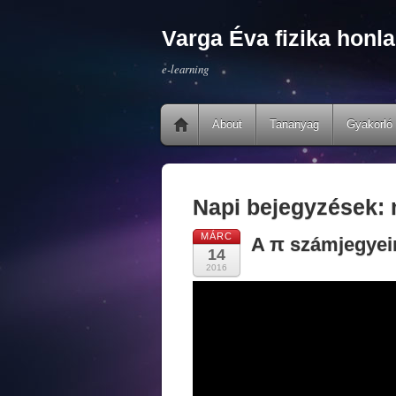
Varga Éva fizika honla
e-learning
About
Tananyag
Gyakorló 
Napi bejegyzések:
MÁRC
A π számjegyei
14
2016