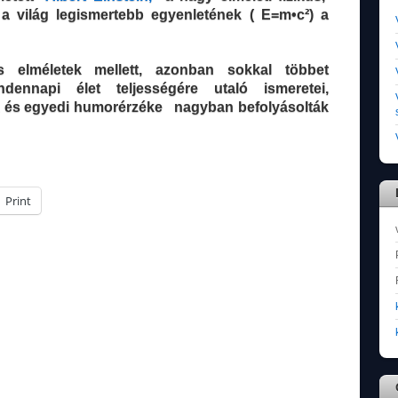
 a világ legismertebb egyenletének ( E=m•c²) a
 elméletek mellett, azonban sokkal többet
ennapi élet teljességére utaló ismeretei,
ája és egyedi humorérzéke nagyban befolyásolták
Print