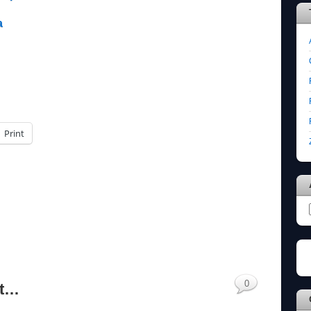
a
Print
0
tt…