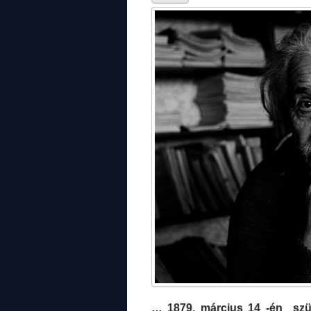
… 1879. március 14 -én szü