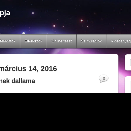
pja
feladatok
Ellenőrzők
Online teszt
Szimulációk
Videóanyag
március 14, 2016
0
nek dallama