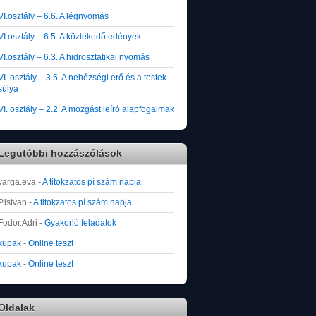
VI.osztály – 6.6. A légnyomás
VI.osztály – 6.5. A közlekedő edények
VI.osztály – 6.3. A hidrosztatikai nyomás
VI. osztály – 3.5. A nehézségi erő és a testek
súlya
VI. osztály – 2.2. A mozgást leíró alapfogalmak
Legutóbbi hozzászólások
varga.eva
-
A titokzatos pí szám napja
P.istvan
-
A titokzatos pí szám napja
Fodor.Adri
-
Gyakorló feladatok
kupak
-
Online teszt
kupak
-
Online teszt
Oldalak