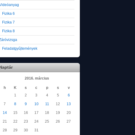
Videóanyag
Fizika 6
Fizika 7
Fizika 8
Záróvizsga
Feladatgyűjtemények
Naptár
2016. március
h
K
s
c
p
s
v
1
2
3
4
5
6
7
8
9
10
11
12
13
14
15
16
17
18
19
20
21
22
23
24
25
26
27
28
29
30
31