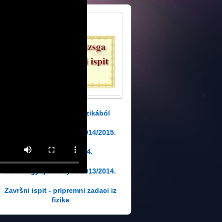
Felkészítő tananyag fizikából
Feladatgyűjtemények 2014/2015.
Próbatesztek 2014.
Feladatgyűjtemények 2013/2014.
Završni ispit - pripremni zadaci iz
fizike