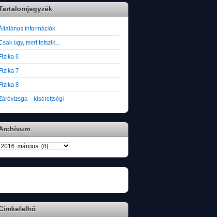
Tartalomjegyzék
Általános információk
Csak úgy, mert tetszik…
Fizika 6
Fizika 7
Fizika 8
Záróvizsga – kisérettségi
Archívum
Archívum
Címkefelhő