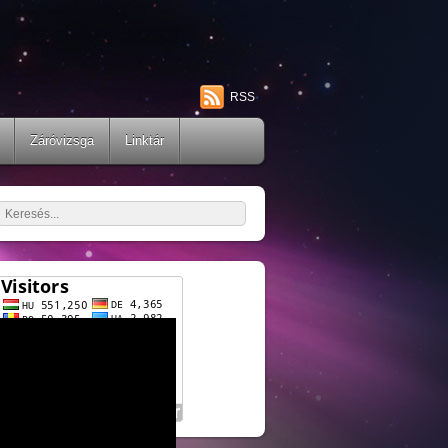
RSS
Záróvizsga
Linktár