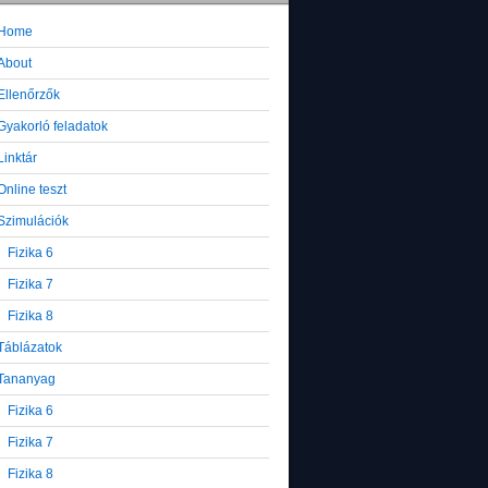
Home
About
Ellenőrzők
Gyakorló feladatok
Linktár
Online teszt
Szimulációk
Fizika 6
Fizika 7
Fizika 8
Táblázatok
Tananyag
Fizika 6
Fizika 7
Fizika 8