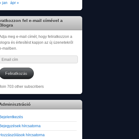
« jan
ápr »
Iratkozzon fel e-mail címével a
Blogra
Adja meg e-mail címét, hogy feliratkozzon a
blogra és értesítést kapjon az új üzenetekről
e-mailben.
Email
cím
Feliratkozás
Join 703 other subscribers
Adminisztráció
Bejelentkezés
Bejegyzések hírcsatorna
Hozzászólások hírcsatorna