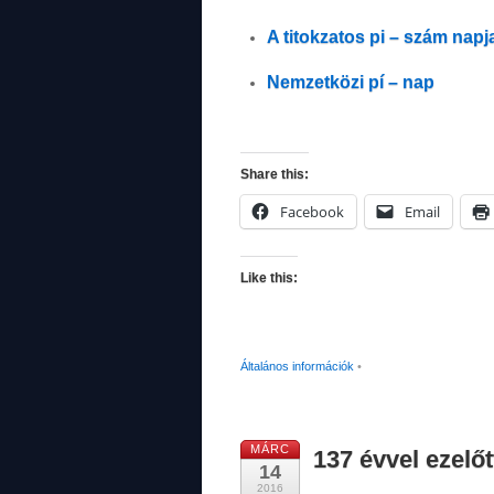
A titokzatos pi – szám napj
Nemzetközi pí – nap
Share this:
Facebook
Email
Like this:
Általános információk
•
MÁRC
137 évvel ezelő
14
2016