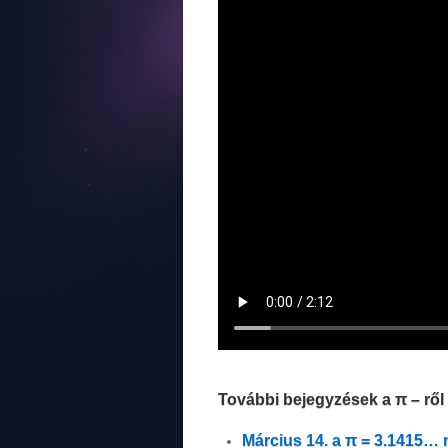
További bejegyzések a π – ről 
Március 14. a π = 3.1415…