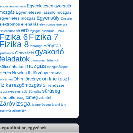
Egyenletesen gyorsuló
amper
ampermérő
mozgás
Egyenletesen lassuló mozgás
Egyensúly
egyenletes mozgás
Einstein
elektromos ellenállás
elektromos energia
erő
Elektromos tér
fajlagos ellenállás
Fizika
Fizika 7
Fizika 6
Fizika 8
Fénytan
fonálinga
gyakorló
Gravitáció
grafikonok
feladatok
gyorsulás
Hullámok
mozgás
Kölcsönhatás
mozgásállapot
Newton II. törvénye
mérés
Newton
on line teszt
Ohm törvénye
törvényei
fizika
rezgőmozgás
SI rendszer
sűrűség
szupravezetés
súly
Súrlódás
tömeg
tehetetlenség
voltmérő
Záróvizsga
áramerősség
áramirány
áramkör
átlagérték
Legutóbbi bejegyzések