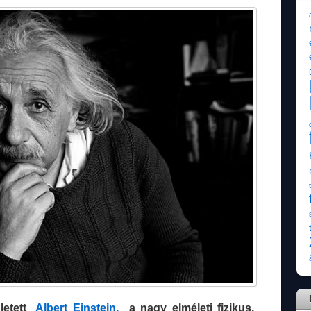
letett
Albert Einstein,
a nagy elméleti fizikus,