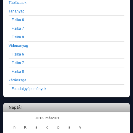
Táblázatok
Tananyag
Fizika 6
Fizika 7
Fizika 8
Videóanyag
Fizika 6
Fizika 7
Fizika 8
Záróvizsga
Feladatgyűjtemények
Naptár
2016. március
h
K
s
c
p
s
v