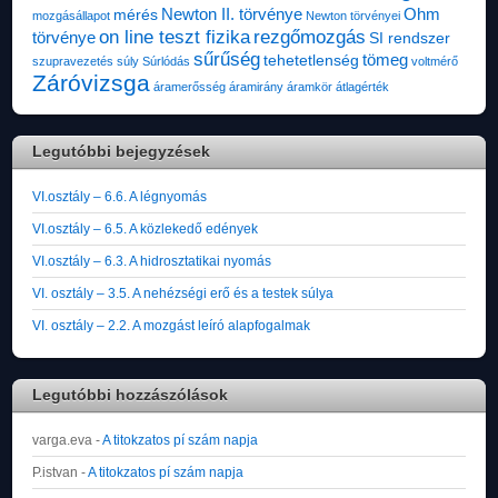
Newton II. törvénye
Ohm
mérés
mozgásállapot
Newton törvényei
on line teszt fizika
rezgőmozgás
törvénye
SI rendszer
sűrűség
tömeg
tehetetlenség
szupravezetés
súly
Súrlódás
voltmérő
Záróvizsga
áramerősség
áramirány
áramkör
átlagérték
Legutóbbi bejegyzések
VI.osztály – 6.6. A légnyomás
VI.osztály – 6.5. A közlekedő edények
VI.osztály – 6.3. A hidrosztatikai nyomás
VI. osztály – 3.5. A nehézségi erő és a testek súlya
VI. osztály – 2.2. A mozgást leíró alapfogalmak
Legutóbbi hozzászólások
varga.eva
-
A titokzatos pí szám napja
P.istvan
-
A titokzatos pí szám napja