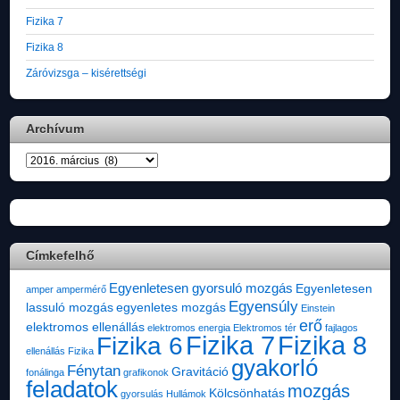
Fizika 7
Fizika 8
Záróvizsga – kisérettségi
Archívum
Archívum
Címkefelhő
Egyenletesen gyorsuló mozgás
Egyenletesen
amper
ampermérő
Egyensúly
lassuló mozgás
egyenletes mozgás
Einstein
erő
elektromos ellenállás
elektromos energia
Elektromos tér
fajlagos
Fizika 7
Fizika 8
Fizika 6
ellenállás
Fizika
gyakorló
Fénytan
Gravitáció
fonálinga
grafikonok
feladatok
mozgás
Kölcsönhatás
gyorsulás
Hullámok