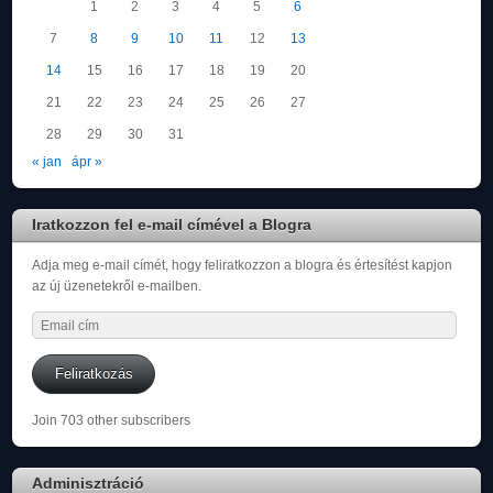
1
2
3
4
5
6
7
8
9
10
11
12
13
14
15
16
17
18
19
20
21
22
23
24
25
26
27
28
29
30
31
« jan
ápr »
Iratkozzon fel e-mail címével a Blogra
Adja meg e-mail címét, hogy feliratkozzon a blogra és értesítést kapjon
az új üzenetekről e-mailben.
Email
cím
Feliratkozás
Join 703 other subscribers
Adminisztráció