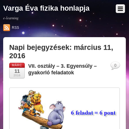
Varga Éva fizika honlapja
e-learning
RSS
Napi bejegyzések:
március 11,
2016
VII. osztály – 3. Egyensúly –
MÁRC
0
11
gyakorló feladatok
2016